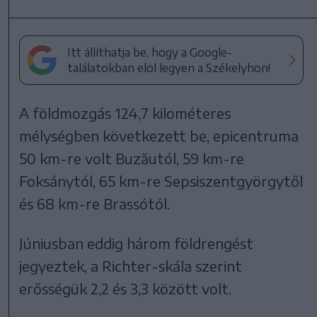
Itt állíthatja be, hogy a Google-
találatokban elöl legyen a Székelyhon!
A földmozgás 124,7 kilométeres
mélységben következett be, epicentruma
50 km-re volt Buzăutól, 59 km-re
Foksánytól, 65 km-re Sepsiszentgyörgytől
és 68 km-re Brassótól.
Júniusban eddig három földrengést
jegyeztek, a Richter-skála szerint
erősségük 2,2 és 3,3 között volt.