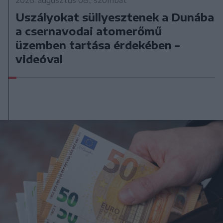
2026. augusztus 08., szombat
Uszályokat süllyesztenek a Dunába
a csernavodai atomerőmű
üzemben tartása érdekében –
videóval