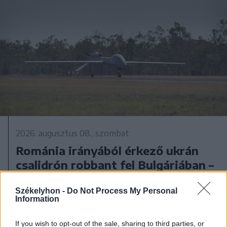
2026. augusztus 08., szombat
Románia irányából érkező ukrán
csalidrón robbant fel Bulgáriában –
frissítve
Székelyhon -
Do Not Process My Personal
Information
If you wish to opt-out of the sale, sharing to third parties, or