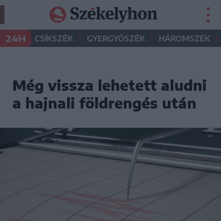
•
•
•
24H
CSÍKSZÉK
GYERGYÓSZÉK
HÁROMSZÉK
Még vissza lehetett aludni
a hajnali földrengés után