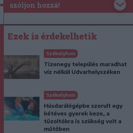
szóljon hozzá!
Ezek is érdekelhetik
Székelyhon
Tizenegy település maradhat
víz nélkül Udvarhelyszéken
Székelyhon
Húsdarálógépbe szorult egy
kétéves gyerek keze, a
tűzoltókra is szükség volt a
műtőben