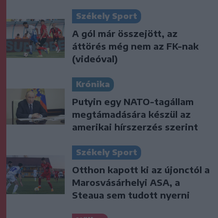
Székely Sport
A gól már összejött, az
áttörés még nem az FK-nak
(videóval)
Krónika
Putyin egy NATO-tagállam
megtámadására készül az
amerikai hírszerzés szerint
Székely Sport
Otthon kapott ki az újonctól a
Marosvásárhelyi ASA, a
Steaua sem tudott nyerni