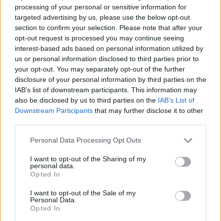
processing of your personal or sensitive information for
targeted advertising by us, please use the below opt-out
section to confirm your selection. Please note that after your
opt-out request is processed you may continue seeing
interest-based ads based on personal information utilized by
us or personal information disclosed to third parties prior to
your opt-out. You may separately opt-out of the further
disclosure of your personal information by third parties on the
IAB’s list of downstream participants. This information may
also be disclosed by us to third parties on the
IAB’s List of
Downstream Participants
that may further disclose it to other
third parties.
Personal Data Processing Opt Outs
2026. augusztus 08., szombat
I want to opt-out of the Sharing of my
Vaddisznó szaladt le a budapesti
personal data.
Opted In
metróba, felszállt az egyik kocsira,
I want to opt-out of the Sale of my
majd kilőtték – videóval
Personal Data.
Opted In