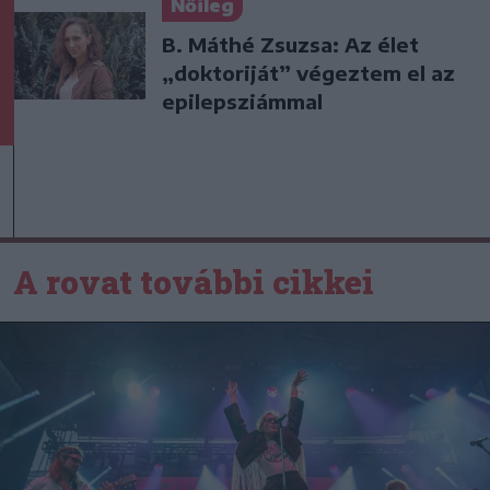
Nőileg
B. Máthé Zsuzsa: Az élet
„doktoriját” végeztem el az
epilepsziámmal
A rovat további cikkei