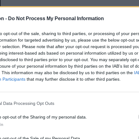
E-mail-cím
on -
Do Not Process My Personal Information
to opt-out of the sale, sharing to third parties, or processing of your per
Jelszó
formation for targeted advertising by us, please use the below opt-out s
r selection. Please note that after your opt-out request is processed y
eing interest-based ads based on personal information utilized by us or
disclosed to third parties prior to your opt-out. You may separately opt-
Elfelejtette a jelszavát?
losure of your personal information by third parties on the IAB’s list of
. This information may also be disclosed by us to third parties on the
IA
Participants
that may further disclose it to other third parties.
BEJELENTKEZÉS
Regisztráció
l Data Processing Opt Outs
o opt-out of the Sharing of my personal data.
In
o opt-out of the Sale of my Personal Data.