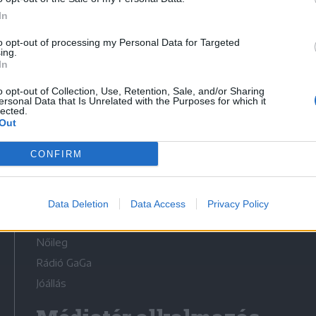
In
to opt-out of processing my Personal Data for Targeted
ing.
In
Médiatér
o opt-out of Collection, Use, Retention, Sale, and/or Sharing
ersonal Data that Is Unrelated with the Purposes for which it
lected.
Székely Sport
Out
Liget
CONFIRM
Krónika
Bihari Napló
Erdélyi Napló
Data Deletion
Data Access
Privacy Policy
Főtér
Nőileg
Rádió GaGa
Jóállás