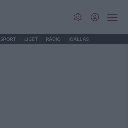
•
•
•
SPORT
LIGET
RÁDIÓ
JÓÁLLÁS