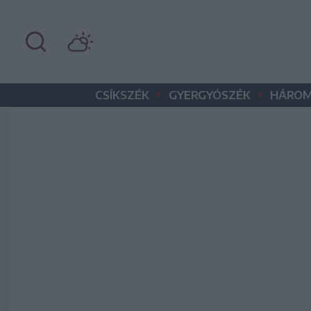
•
•
CSÍKSZÉK
GYERGYÓSZÉK
HÁROM