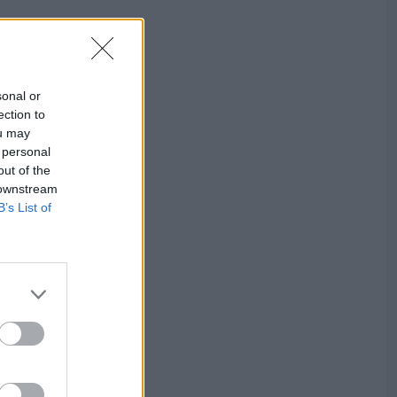
sonal or
ection to
ou may
 personal
out of the
 downstream
B’s List of