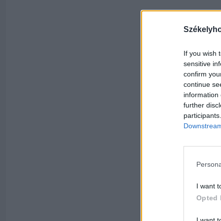
Székelyh
If you wish 
sensitive in
confirm you
continue se
information 
further disc
participants
Downstream 
Persona
I want t
Opted 
I want t