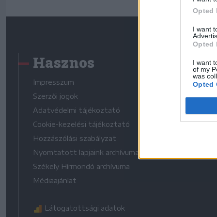
Opted 
I want 
Advertis
Opted 
Hasznos
I want t
of my P
was col
Impresszum
Opted 
Szerzői jogok
Adatvédelmi tájékoztató
Cookie-kezelési tájékoztató
Hozzászólási szabályzat
Nyomtatott lapjaink archívuma
Székely Hírmondó archívuma
Médiaajánlat
Látogatottsági adatok