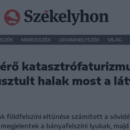
•
•
•
•
SZÉK
MAROSSZÉK
UDVARHELYSZÉK
VILÁG
érő katasztrófaturizm
usztult halak most a l
 földfelszíni eltűnése számított a sóvid
megjelentek a bányafelszíni lyukak, majd