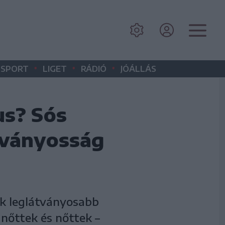
•
•
•
SPORT
LIGET
RÁDIÓ
JÓÁLLÁS
us? Sós
átványosság
ék leglátványosabb
 nőttek és nőttek –