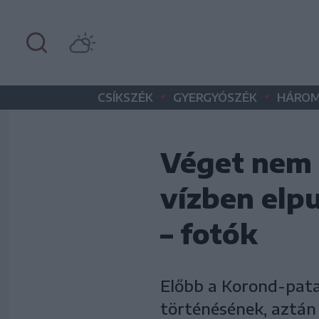
•
•
CSÍKSZÉK
GYERGYÓSZÉK
HÁROM
Véget nem 
vízben elp
– fotók
Előbb a Korond-patak
történésének, aztán 