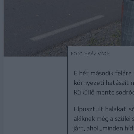
FOTÓ: HAÁZ VINCE
E hét második felére
környezeti hatásait n
Küküllő mente sodród
Elpusztult halakat, s
akiknek még a szülei 
járt, ahol „minden hí