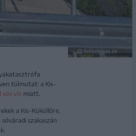
nyakatasztrófa
ven túlmutat: a Kis-
 sós víz
miatt.
ekek a Kis-Küküllőre,
ó sóváradi szakaszán
k.