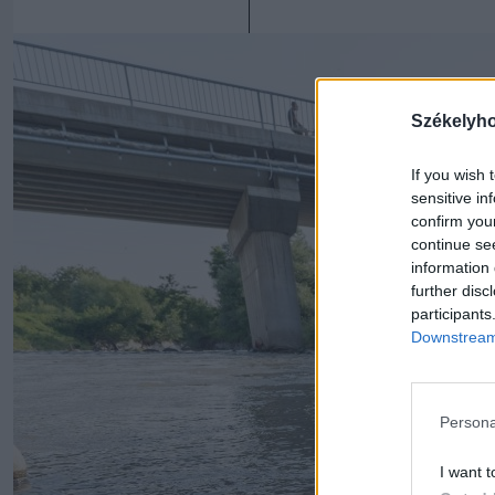
Székelyh
If you wish 
sensitive in
confirm you
continue se
information 
further disc
participants
Downstream 
Persona
I want t