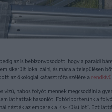
 pedig az is bebizonyosodott, hogy a parajdi bá
em sikerült lokalizálni, és mára a településen bő
ott az ökológiai katasztrófa szélére a
rendkívül
ós vizű, habos folyót mennek megcsodálni a gyer
sem láthattak hasonlót. Fotóriporterünk a foly
dnál nézték az emberek a Kis-Küküllőt”. Ezt láttá