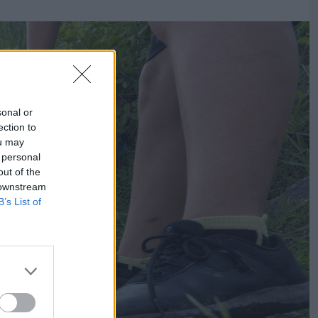
sonal or
ection to
ou may
 personal
out of the
 downstream
B’s List of