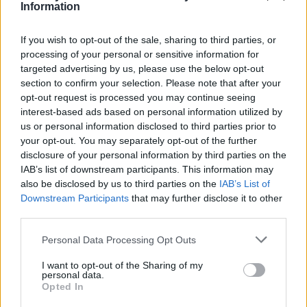
Information
Krónika
„A legerősebb garancia” –
If you wish to opt-out of the sale, sharing to third parties, or
processing of your personal or sensitive information for
Megnevezte államfőjelöltjét
targeted advertising by us, please use the below opt-out
a Tisza Párt
section to confirm your selection. Please note that after your
opt-out request is processed you may continue seeing
Székely Sport
interest-based ads based on personal information utilized by
us or personal information disclosed to third parties prior to
Szabó István: négy vereség
your opt-out. You may separately opt-out of the further
után egyre nehezebb, de
disclosure of your personal information by third parties on the
jönni fognak a jó eredmények
IAB’s list of downstream participants. This information may
also be disclosed by us to third parties on the
IAB’s List of
Downstream Participants
that may further disclose it to other
Nőileg
third parties.
B. Máthé Zsuzsa: Az élet
Personal Data Processing Opt Outs
„doktoriját” végeztem el az
epilepsziámmal
I want to opt-out of the Sharing of my
personal data.
Opted In