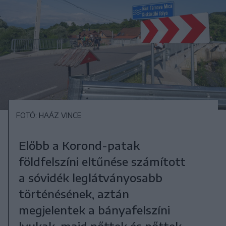
FOTÓ: HAÁZ VINCE
Előbb a Korond-patak
földfelszíni eltűnése számított
a sóvidék leglátványosabb
történésének, aztán
megjelentek a bányafelszíni
lyukak, majd nőttek és nőttek –