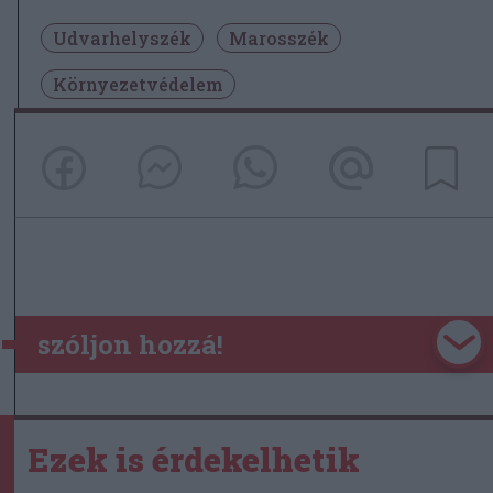
Udvarhelyszék
Marosszék
Környezetvédelem
szóljon hozzá!
Ezek is érdekelhetik