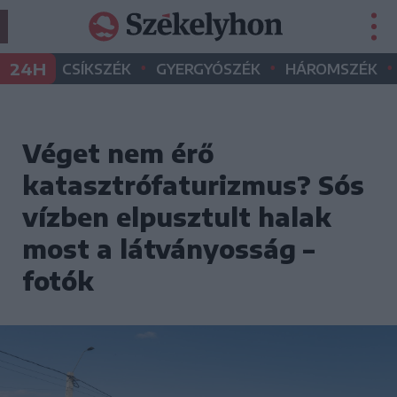
•
•
•
24H
CSÍKSZÉK
GYERGYÓSZÉK
HÁROMSZÉK
Véget nem érő
katasztrófaturizmus? Sós
vízben elpusztult halak
most a látványosság –
fotók