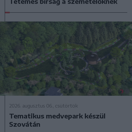
Tetemes bírság a szemetelőknek
2026. augusztus 06., csütörtök
Tematikus medvepark készül
Szovátán