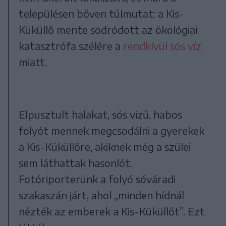
településen bőven túlmutat: a Kis-
Küküllő mente sodródott az ökológiai
katasztrófa szélére a
rendkívül sós víz
miatt.
Elpusztult halakat, sós vizű, habos
folyót mennek megcsodálni a gyerekek
a Kis-Küküllőre, akiknek még a szülei
sem láthattak hasonlót.
Fotóriporterünk a folyó sóváradi
szakaszán járt, ahol „minden hídnál
nézték az emberek a Kis-Küküllőt”. Ezt