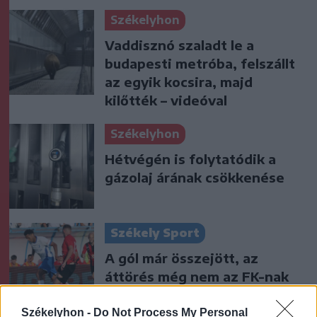
Székelyhon
Vaddisznó szaladt le a
budapesti metróba, felszállt
az egyik kocsira, majd
kilőtték – videóval
Székelyhon
Hétvégén is folytatódik a
gázolaj árának csökkenése
Székely Sport
A gól már összejött, az
áttörés még nem az FK-nak
(videóval)
Székelyhon -
Do Not Process My Personal