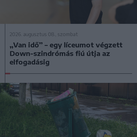
2026. augusztus 08., szombat
„Van idő” – egy líceumot végzett
Down-szindrómás fiú útja az
elfogadásig