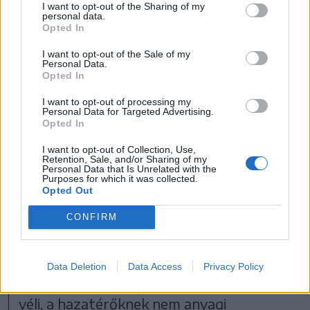
I want to opt-out of the Sharing of my
personal data.
Opted In
I want to opt-out of the Sale of my
Personal Data.
Opted In
I want to opt-out of processing my
FOTÓ: HAÁZ VINCE
Personal Data for Targeted Advertising.
Opted In
A program nagy előnye, hogy támogatják
I want to opt-out of Collection, Use,
Retention, Sale, and/or Sharing of my
egymást az önkormányzatok abban, hogy
Personal Data that Is Unrelated with the
Purposes for which it was collected.
azok, akik találtak már megoldást egy
Opted Out
hazatelepedési problémára, tanácsot
CONFIRM
adjanak azoknak, akik ezután
szembesülnek vele – hangsúlyozta
Data Deletion
Data Access
Privacy Policy
Sepsiszentgyörgy polgármestere. Úgy
véli, a hazatérőknek nem anyagi