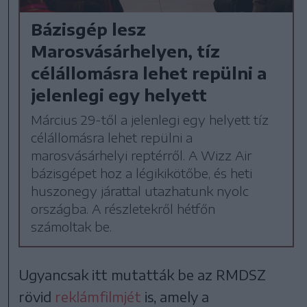
Bázisgép lesz
Marosvásárhelyen, tíz
célállomásra lehet repülni a
jelenlegi egy helyett
Március 29-től a jelenlegi egy helyett tíz
célállomásra lehet repülni a
marosvásárhelyi reptérről. A Wizz Air
bázisgépet hoz a légikikötőbe, és heti
huszonegy járattal utazhatunk nyolc
országba. A részletekről hétfőn
számoltak be.
Ugyancsak itt mutatták be az RMDSZ
rövid
reklámfilmjét
is, amely a