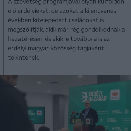
A szövetség programjával olyan külföldön
élő erdélyieket, de azokat a kilencvenes
években kitelepedett családokat is
megszólítják, akik már rég gondolkodnak a
hazatérésen, és akikre továbbra is az
erdélyi magyar közösség tagjaként
tekintenek.