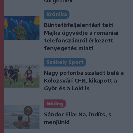
sürgetnek
Krónika
Büntetőfeljelentést tett
Majka ügyvédje a romániai
telefonszámról érkezett
fenyegetés miatt
Székely Sport
Nagy pofonba szaladt belé a
Kolozsvári CFR, kikapott a
Győr és a Loki is
Nőileg
Sándor Ella: Na, indíts, s
menjünk!