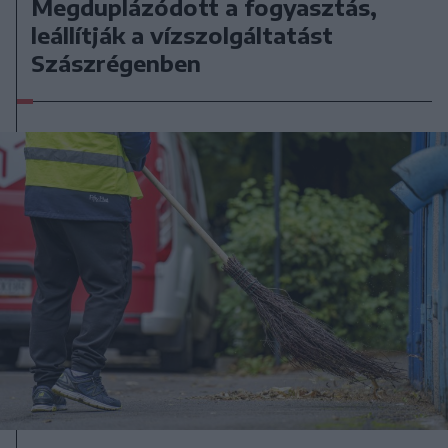
Megduplázódott a fogyasztás,
leállítják a vízszolgáltatást
Szászrégenben