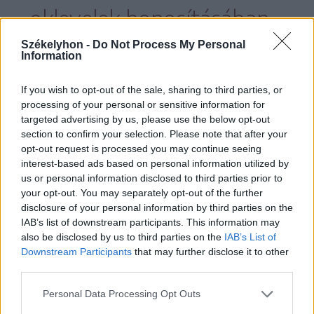
oklevelek honosításában
kell segíteni,
Székelyhon -
Do Not Process My Personal
Information
If you wish to opt-out of the sale, sharing to third parties, or
processing of your personal or sensitive information for
a kisgyerekes családoknál nagy akadály a
targeted advertising by us, please use the below opt-out
section to confirm your selection. Please note that after your
román nyelvtanulás is, de ebben is tudnak
opt-out request is processed you may continue seeing
segíteni nekik.
interest-based ads based on personal information utilized by
us or personal information disclosed to third parties prior to
your opt-out. You may separately opt-out of the further
disclosure of your personal information by third parties on the
IAB’s list of downstream participants. This information may
also be disclosed by us to third parties on the
IAB’s List of
Downstream Participants
that may further disclose it to other
third parties.
Personal Data Processing Opt Outs