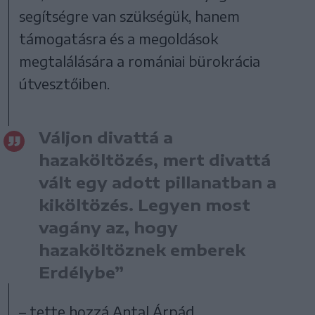
segítségre van szükségük, hanem
támogatásra és a megoldások
megtalálására a romániai bürokrácia
útvesztőiben.
Váljon divattá a
hazaköltözés, mert divattá
vált egy adott pillanatban a
kiköltözés. Legyen most
vagány az, hogy
hazaköltöznek emberek
Erdélybe”
– tette hozzá Antal Árpád.