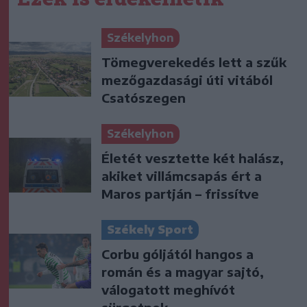
Székelyhon
Tömegverekedés lett a szűk
mezőgazdasági úti vitából
Csatószegen
Székelyhon
Életét vesztette két halász,
akiket villámcsapás ért a
Maros partján – frissítve
Székely Sport
Corbu góljától hangos a
román és a magyar sajtó,
válogatott meghívót