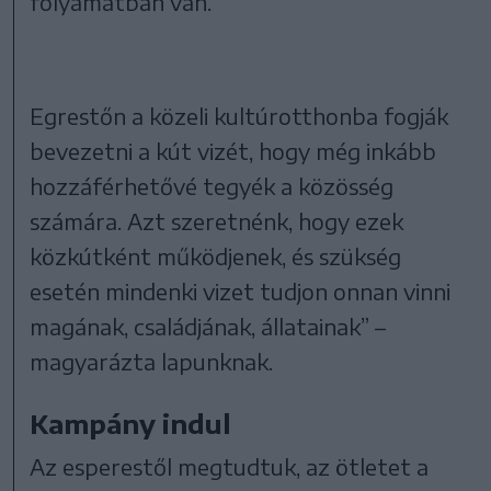
folyamatban van.
Egrestőn a közeli kultúrotthonba fogják
bevezetni a kút vizét, hogy még inkább
hozzáférhetővé tegyék a közösség
számára. Azt szeretnénk, hogy ezek
közkútként működjenek, és szükség
esetén mindenki vizet tudjon onnan vinni
magának, családjának, állatainak” –
magyarázta lapunknak.
Kampány indul
Az esperestől megtudtuk, az ötletet a