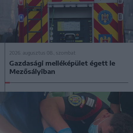
2026. augusztus 08., szombat
Gazdasági melléképület égett le
Mezősályiban