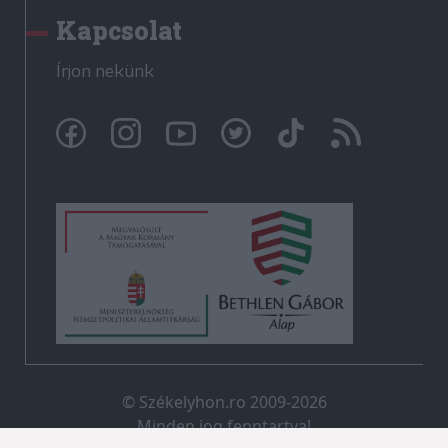
Kapcsolat
Írjon nekünk
© Székelyhon.ro 2009-2026
Minden jog fenntartva!