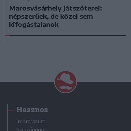
Marosvásárhely játszóterei:
népszerűek, de közel sem
kifogástalanok
Hasznos
Impresszum
Szerzői jogok