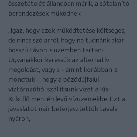
összetételét állandóan mérik, a sótalanító
berendezések működnek.
„Igaz, hogy ezek működtetése költséges,
de nincs szó arról, hogy ne tudnánk akár
hosszú távon is üzemben tartani.
Ugyanakkor keressük az alternatív
megoldást, vagyis – amint korábban is
mondtuk –, hogy a bözödújfalui
víztározóból szállítsunk vizet a Kis-
Küküllő mentén levő vízüzemekbe. Ezt a
javaslatot már beterjesztettük tavaly
nyáron,