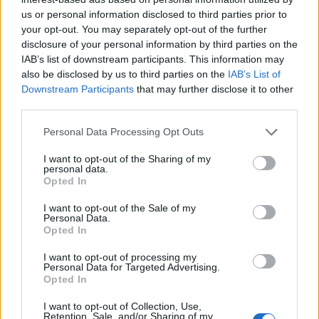
us or personal information disclosed to third parties prior to
Krónika
your opt-out. You may separately opt-out of the further
disclosure of your personal information by third parties on the
Putyin egy NATO-tagállam
IAB’s list of downstream participants. This information may
megtámadására készül az
also be disclosed by us to third parties on the
IAB’s List of
amerikai hírszerzés szerint
Downstream Participants
that may further disclose it to other
third parties.
Székely Sport
Personal Data Processing Opt Outs
Kulcsjátékosok nélkül készül a
I want to opt-out of the Sharing of my
Farul az FK Csíkszereda ellen
personal data.
Opted In
I want to opt-out of the Sale of my
Personal Data.
Nőileg
Opted In
Sándor Ella: Na, indíts, s
I want to opt-out of processing my
menjünk!
Personal Data for Targeted Advertising.
Opted In
I want to opt-out of Collection, Use,
Retention, Sale, and/or Sharing of my