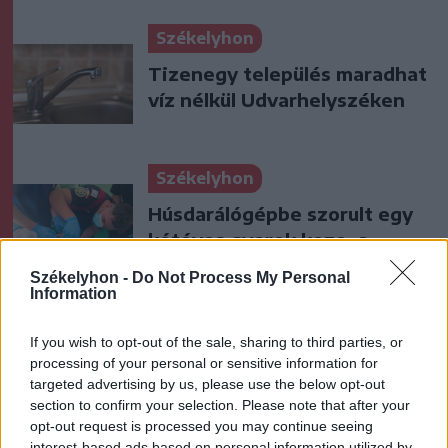
Székelyhon
Tizenegy település maradhat
víz nélkül Udvarhelyszéken
Székelyhon
Húsdarálógépbe szorult egy
kétéves gyerek keze, a
tűzoltókra is szükség volt a
Székelyhon -
Do Not Process My Personal
műtőben
Information
Székely Sport
If you wish to opt-out of the sale, sharing to third parties, or
processing of your personal or sensitive information for
Látványos meccs nyitotta a
targeted advertising by us, please use the below opt-out
Szuperliga negyedik
section to confirm your selection. Please note that after your
fordulóját (videóval)
opt-out request is processed you may continue seeing
interest-based ads based on personal information utilized by