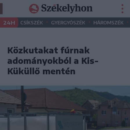
•
•
•
24H
CSÍKSZÉK
GYERGYÓSZÉK
HÁROMSZÉK
Közkutakat fúrnak
adományokból a Kis-
Küküllő mentén