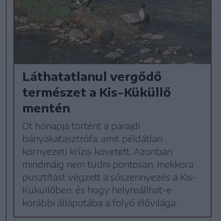
Láthatatlanul vergődő
természet a Kis-Küküllő
mentén
Öt hónapja történt a parajdi
bányakatasztrófa, amit példátlan
környezeti krízis követett. Azonban
mindmáig nem tudni pontosan, mekkora
pusztítást végzett a sószennyezés a Kis-
Küküllőben, és hogy helyreállhat-e
korábbi állapotába a folyó élővilága.