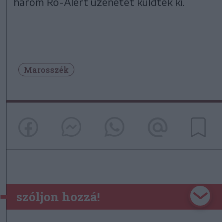
három Ro-Alert üzenetet küldtek ki.
Marosszék
szóljon hozzá!