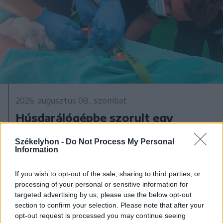
2026. augusztus 08., szombat
Húsdarálógépbe szorult egy
kétéves gyerek keze, a tűzoltókra
Székelyhon -
Do Not Process My Personal
is szükség volt a műtőben
Information
If you wish to opt-out of the sale, sharing to third parties, or
processing of your personal or sensitive information for
targeted advertising by us, please use the below opt-out
section to confirm your selection. Please note that after your
opt-out request is processed you may continue seeing