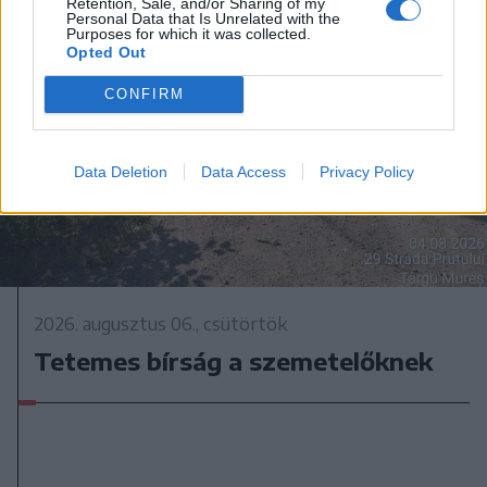
Retention, Sale, and/or Sharing of my
Personal Data that Is Unrelated with the
Purposes for which it was collected.
Opted Out
CONFIRM
Data Deletion
Data Access
Privacy Policy
2026. augusztus 06., csütörtök
Tetemes bírság a szemetelőknek