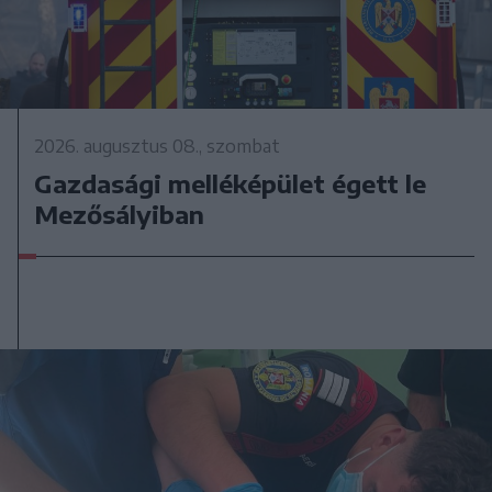
2026. augusztus 08., szombat
Gazdasági melléképület égett le
Mezősályiban