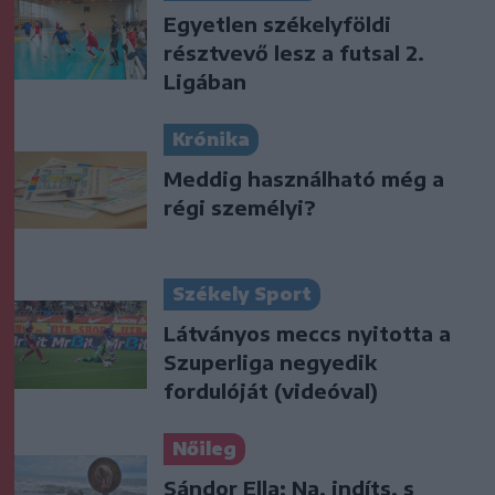
Egyetlen székelyföldi
résztvevő lesz a futsal 2.
Ligában
Krónika
Meddig használható még a
régi személyi?
Székely Sport
Látványos meccs nyitotta a
Szuperliga negyedik
fordulóját (videóval)
Nőileg
Sándor Ella: Na, indíts, s