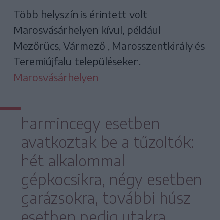
Több helyszín is érintett volt
Marosvásárhelyen kívül, például
Mezőrücs, Vármező , Marosszentkirály és
Teremiújfalu településeken.
Marosvásárhelyen
harmincegy esetben
avatkoztak be a tűzoltók:
hét alkalommal
gépkocsikra, négy esetben
garázsokra, további húsz
esetben pedig utakra,