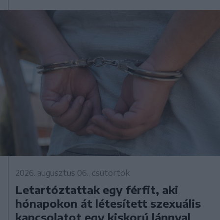
2026. augusztus 06., csütörtök
Letartóztattak egy férfit, aki
hónapokon át létesített szexuális
kapcsolatot egy kiskorú lánnyal