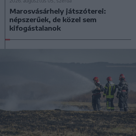
2026. augusztus 05., szerda
Marosvásárhely játszóterei:
népszerűek, de közel sem
kifogástalanok