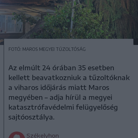
FOTÓ: MAROS MEGYEI TŰZOLTÓSÁG
Az elmúlt 24 órában 35 esetben
kellett beavatkozniuk a tűzoltóknak
a viharos időjárás miatt Maros
megyében – adja hírül a megyei
katasztrófavédelmi felügyelőség
sajtóosztálya.
Székelyhon