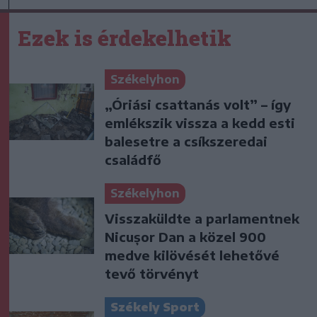
Ezek is érdekelhetik
Székelyhon
„Óriási csattanás volt” – így
emlékszik vissza a kedd esti
balesetre a csíkszeredai
családfő
Székelyhon
Visszaküldte a parlamentnek
Nicușor Dan a közel 900
medve kilövését lehetővé
tevő törvényt
Székely Sport