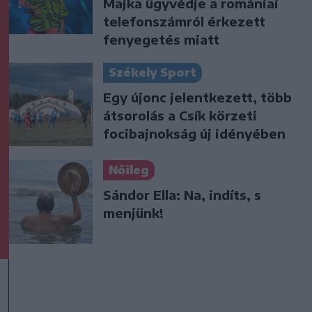
Majka ügyvédje a romániai
telefonszámról érkezett
fenyegetés miatt
Székely Sport
Egy újonc jelentkezett, több
átsorolás a Csík körzeti
focibajnokság új idényében
Nőileg
Sándor Ella: Na, indíts, s
menjünk!