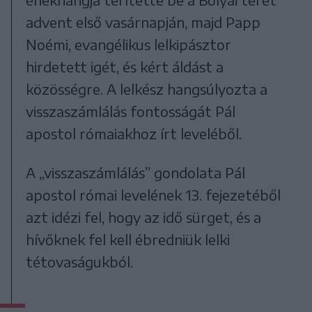
advent első vasárnapján, majd Papp
Noémi, evangélikus lelkipásztor
hirdetett igét, és kért áldást a
közösségre. A lelkész hangsúlyozta a
visszaszámlálás fontosságát Pál
apostol rómaiakhoz írt leveléből.
A „visszaszámlálás” gondolata Pál
apostol római levelének 13. fejezetéből
azt idézi fel, hogy az idő sürget, és a
hívőknek fel kell ébredniük lelki
tétovaságukból.