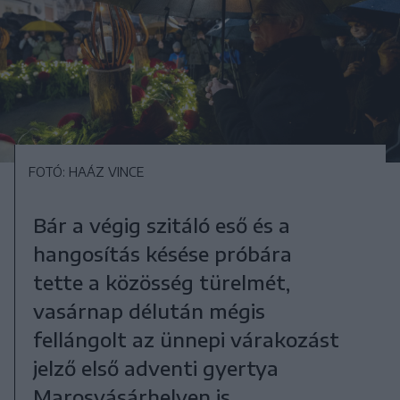
FOTÓ: HAÁZ VINCE
Bár a végig szitáló eső és a
hangosítás késése próbára
tette a közösség türelmét,
vasárnap délután mégis
fellángolt az ünnepi várakozást
jelző első adventi gyertya
Marosvásárhelyen is.