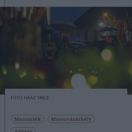
FOTÓ: HAÁZ VINCE
Marosszék
Marosvásárhely
Advent