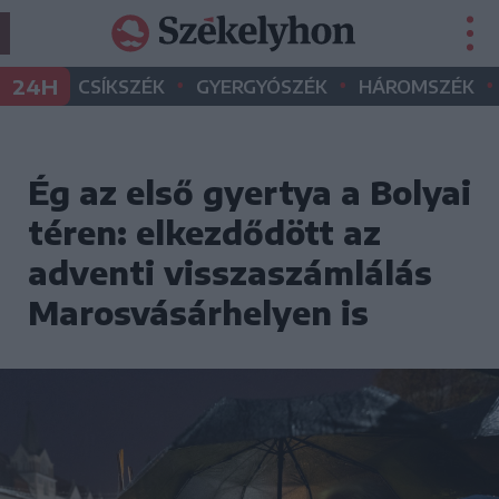
•
•
•
24H
CSÍKSZÉK
GYERGYÓSZÉK
HÁROMSZÉK
Ég az első gyertya a Bolyai
téren: elkezdődött az
adventi visszaszámlálás
Marosvásárhelyen is