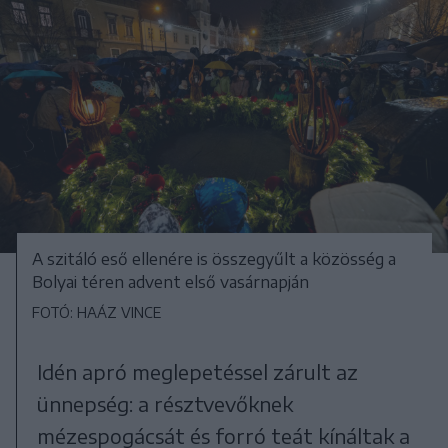
A szitáló eső ellenére is összegyűlt a közösség a
Bolyai téren advent első vasárnapján
FOTÓ: HAÁZ VINCE
Idén apró meglepetéssel zárult az
ünnepség: a résztvevőknek
mézespogácsát és forró teát kínáltak a