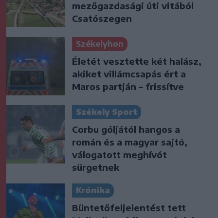
mezőgazdasági úti vitából
Csatószegen
Székelyhon
Életét vesztette két halász,
akiket villámcsapás ért a
Maros partján – frissítve
Székely Sport
Corbu góljától hangos a
román és a magyar sajtó,
válogatott meghívót
sürgetnek
Krónika
Büntetőfeljelentést tett