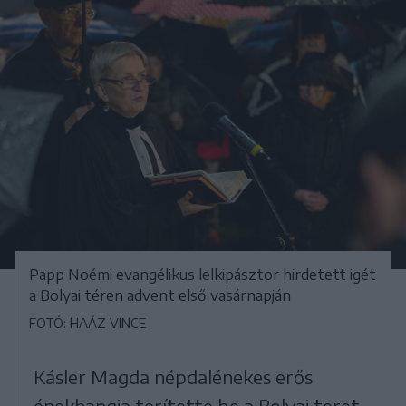
Papp Noémi evangélikus lelkipásztor hirdetett igét
a Bolyai téren advent első vasárnapján
FOTÓ: HAÁZ VINCE
Kásler Magda népdalénekes erős
énekhangja terítette be a Bolyai teret