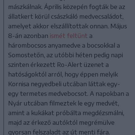
mászkálnak. Április közepén fogták be az
állatkert körül császkáló medvecsaládot,
amelyet akkor elszállítottak onnan. Május
8-án azonban
ismét feltűnt
a
hárombocsos anyamedve a bocsokkal a
Somostetőn, az utóbbi héten pedig napi
szinten érkezett Ro-Alert üzenet a
hatóságoktól arról, hogy éppen melyik
Kornisa negyedbeli utcában láttak egy-
egy termetes medvebocsot. A napokban a
Nyár utcában filmeztek le egy medvét,
amint a kukákat próbálta megdézsmálni,
majd az érkező autóktól megrémülve
gyorsan felszaladt az út menti fára.