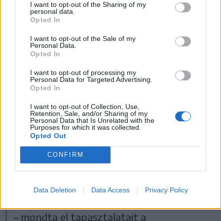
I want to opt-out of the Sharing of my
tudjanak hozzáférni.
personal data.
Opted In
I want to opt-out of the Sale of my
A somostetői kukák
Personal Data.
Opted In
esténként tele vannak,
I want to opt-out of processing my
illetve a sétányon lévő
Personal Data for Targeted Advertising.
Opted In
árusok még csak a kukába
I want to opt-out of Collection, Use,
sem teszik be sok esetben a
Retention, Sale, and/or Sharing of my
Personal Data that Is Unrelated with the
szemetet, hanem este
Purposes for which it was collected.
Opted Out
egyszerűen a bódéik mellé
lerakják fekete zsákokban,
CONFIRM
amit a medvék sok
kilométerről éreznek”
Data Deletion
Data Access
Privacy Policy
– mondta el tapasztalatait a