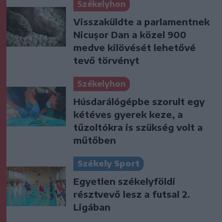
Székelyhon
Visszaküldte a parlamentnek
Nicușor Dan a közel 900
medve kilövését lehetővé
tevő törvényt
Székelyhon
Húsdarálógépbe szorult egy
kétéves gyerek keze, a
tűzoltókra is szükség volt a
műtőben
Székely Sport
Egyetlen székelyföldi
résztvevő lesz a futsal 2.
Ligában