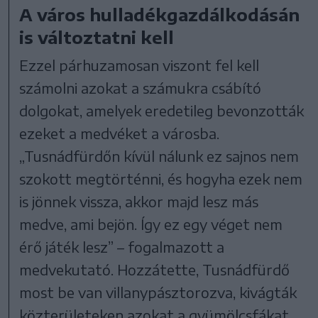
A város hulladékgazdálkodásán
is változtatni kell
Ezzel párhuzamosan viszont fel kell
számolni azokat a számukra csábító
dolgokat, amelyek eredetileg bevonzották
ezeket a medvéket a városba.
„Tusnádfürdőn kívül nálunk ez sajnos nem
szokott megtörténni, és hogyha ezek nem
is jönnek vissza, akkor majd lesz más
medve, ami bejön. Így ez egy véget nem
érő játék lesz” – fogalmazott a
medvekutató. Hozzátette, Tusnádfürdő
most be van villanypásztorozva, kivágták
közterületeken azokat a gyümölcsfákat,