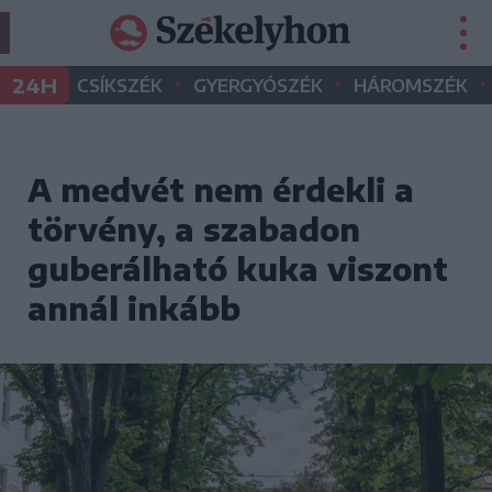
•
•
•
24H
CSÍKSZÉK
GYERGYÓSZÉK
HÁROMSZÉK
A medvét nem érdekli a
törvény, a szabadon
guberálható kuka viszont
annál inkább