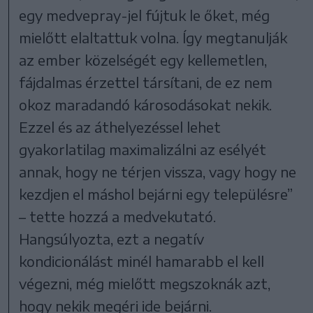
egy medvepray-jel fújtuk le őket, még
mielőtt elaltattuk volna. Így megtanulják
az ember közelségét egy kellemetlen,
fájdalmas érzettel társítani, de ez nem
okoz maradandó károsodásokat nekik.
Ezzel és az áthelyezéssel lehet
gyakorlatilag maximalizálni az esélyét
annak, hogy ne térjen vissza, vagy hogy ne
kezdjen el máshol bejárni egy településre”
– tette hozzá a medvekutató.
Hangsúlyozta, ezt a negatív
kondicionálást minél hamarabb el kell
végezni, még mielőtt megszoknák azt,
hogy nekik megéri ide bejárni.