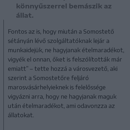
könnyűszerrel bemászik az
állat.
Fontos az is, hogy miután a Somostető
sétányán lévő szolgáltatóknak lejár a
munkaidejük, ne hagyjanak ételmaradékot,
vigyék el onnan, őket is felszólították már
emiatt” – tette hozzá a városvezető, aki
szerint a Somostetőre feljáró
marosvásárhelyieknek is felelőssége
vigyázni arra, hogy ne hagyjanak maguk
után ételmaradékot, ami odavonzza az
állatokat.