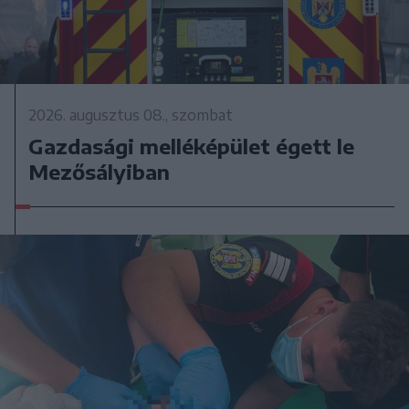
2026. augusztus 08., szombat
Gazdasági melléképület égett le
Mezősályiban