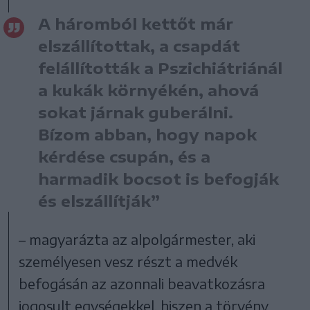
A háromból kettőt már
elszállítottak, a csapdát
felállították a Pszichiátriánál
a kukák környékén, ahová
sokat járnak guberálni.
Bízom abban, hogy napok
kérdése csupán, és a
harmadik bocsot is befogják
és elszállítják”
– magyarázta az alpolgármester, aki
személyesen vesz részt a medvék
befogásán az azonnali beavatkozásra
jogosult egységekkel, hiszen a törvény