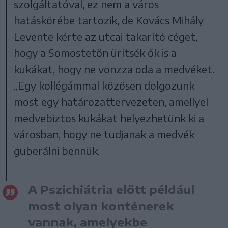
szolgáltatóval, ez nem a város
hatáskörébe tartozik, de Kovács Mihály
Levente kérte az utcai takarító céget,
hogy a Somostetőn ürítsék ők is a
kukákat, hogy ne vonzza oda a medvéket.
„Egy kollégámmal közösen dolgozunk
most egy határozattervezeten, amellyel
medvebiztos kukákat helyezhetünk ki a
városban, hogy ne tudjanak a medvék
guberálni bennük.
A Pszichiátria előtt például
most olyan konténerek
vannak, amelyekbe