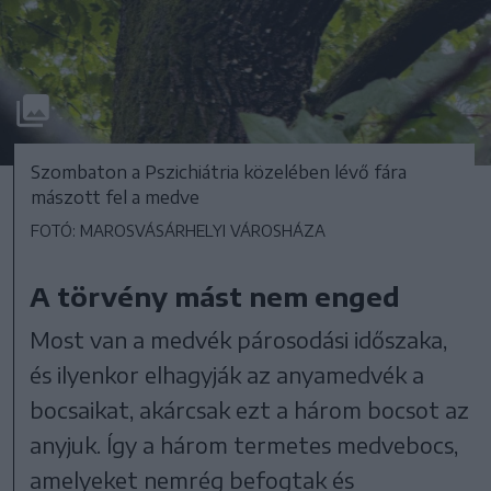
Szombaton a Pszichiátria közelében lévő fára
mászott fel a medve
FOTÓ: MAROSVÁSÁRHELYI VÁROSHÁZA
A törvény mást nem enged
Most van a medvék párosodási időszaka,
és ilyenkor elhagyják az anyamedvék a
bocsaikat, akárcsak ezt a három bocsot az
anyjuk. Így a három termetes medvebocs,
amelyeket nemrég befogtak és