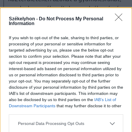
amelyek vonzók voltak a medvék számára,
illetve a hulladékot is elérhetetlenné
Székelyhon -
Do Not Process My Personal
Information
tették az állatok számára.
If you wish to opt-out of the sale, sharing to third parties, or
Domokos Csaba úgy véli,
processing of your personal or sensitive information for
targeted advertising by us, please use the below opt-out
Marosvásárhelyen nagyon fontos lépés
section to confirm your selection. Please note that after your
lenne az, hogyha az állatkertbe nem
opt-out request is processed you may continue seeing
interest-based ads based on personal information utilized by
tudnának bejárni a medvék. Mint
us or personal information disclosed to third parties prior to
kifejtette, egy megfelelő villanypásztort
your opt-out. You may separately opt-out of the further
disclosure of your personal information by third parties on the
kellene a már meglevő kerítésre szerelni,
IAB’s list of downstream participants. This information may
mert a kerítés nem jelent nekik akadályt.
also be disclosed by us to third parties on the
IAB’s List of
Downstream Participants
that may further disclose it to other
Azt is hozzátette, a Somostetőn a
third parties.
hulladékkal való gazdálkodást valahogy
Personal Data Processing Opt Outs
úgy kellene megoldani, hogy a medvék ne