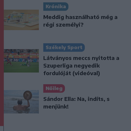
Krónika
Meddig használható még a
régi személyi?
Székely Sport
Látványos meccs nyitotta a
Szuperliga negyedik
fordulóját (videóval)
Nőileg
Sándor Ella: Na, indíts, s
menjünk!