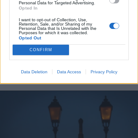
Nőileg
Personal Data for Targeted Advertising.
Opted In
Sándor Ella: Na, indíts, s
menjünk!
I want to opt-out of Collection, Use,
Retention, Sale, and/or Sharing of my
Personal Data that Is Unrelated with the
Purposes for which it was collected.
Opted Out
CONFIRM
Data Deletion
Data Access
Privacy Policy
A rovat további cikkei