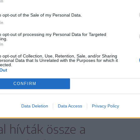
In
rnyezetvédelmi
o opt-out of the Sale of my Personal Data.
l kártérítési összegek,
In
to opt-out of processing my Personal Data for Targeted
indenki kapta meg azt.
ing.
In
o opt-out of Collection, Use, Retention, Sale, and/or Sharing
ersonal Data that Is Unrelated with the Purposes for which it
lected.
Out
is hasonló arányban alakult a medvekárok
zt egy korábbi cikkünkben is közöltük, a
CONFIRM
elmi Ügynökség vezetője, Domokos László
Data Deletion
Data Access
Privacy Policy
l hívták össze a