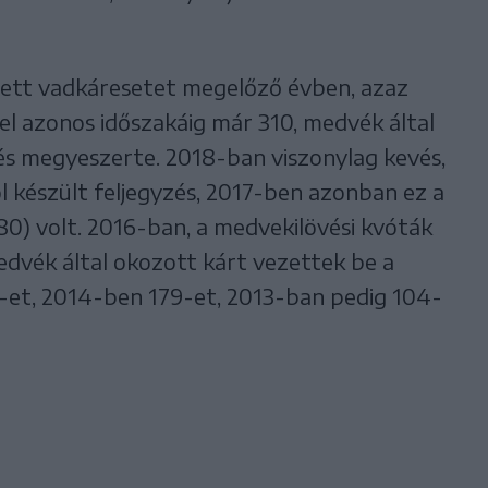
tett vadkáresetet megelőző évben, azaz
el azonos időszakáig már 310, medvék által
és megyeszerte. 2018-ban viszonylag kevés,
 készült feljegyzés, 2017-ben azonban ez a
0) volt. 2016-ban, a medvekilövési kvóták
edvék által okozott kárt vezettek be a
1-et, 2014-ben 179-et, 2013-ban pedig 104-