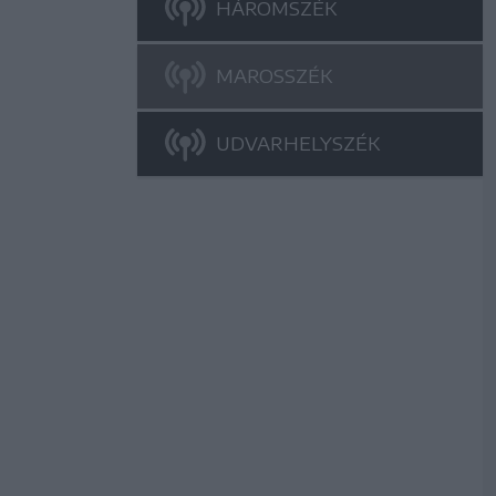
HÁROMSZÉK
MAROSSZÉK
UDVARHELYSZÉK