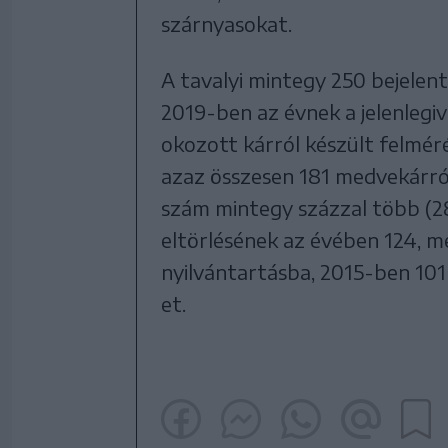
szárnyasokat.
A tavalyi mintegy 250 bejelen
2019-ben az évnek a jelenlegiv
okozott kárról készült felmér
azaz összesen 181 medvekárról
szám mintegy százzal több (28
eltörlésének az évében 124, m
nyilvántartásba, 2015-ben 10
et.