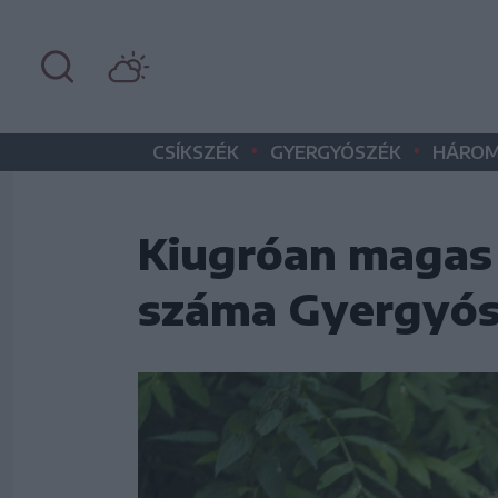
•
•
CSÍKSZÉK
GYERGYÓSZÉK
HÁROM
Kiugróan magas
száma Gyergyós