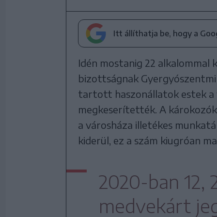
Itt állíthatja be, hogy a Go
Idén mostanig 22 alkalommal k
bizottságnak Gyergyószentmikl
tartott haszonállatok estek a 
megkeserítették. A károkozók
a városháza illetékes munkatá
kiderül, ez a szám kiugróan m
2020-ban 12, 
medvekárt jeg