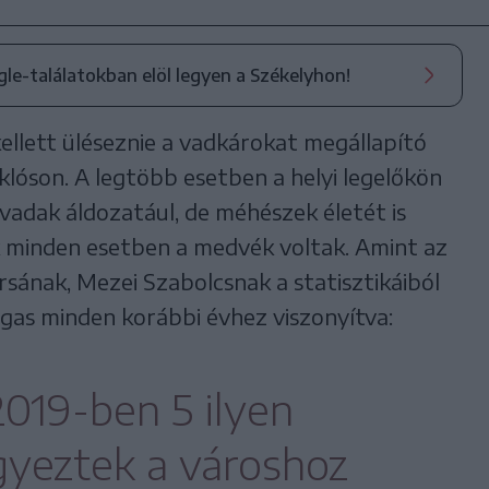
ogle-találatokban elöl legyen a Székelyhon!
ellett üléseznie a vadkárokat megállapító
óson. A legtöbb esetben a helyi legelőkön
vadak áldozatául, de méhészek életét is
 minden esetben a medvék voltak. Amint az
rsának, Mezei Szabolcsnak a statisztikáiból
agas minden korábbi évhez viszonyítva:
2019-ben 5 ilyen
yeztek a városhoz