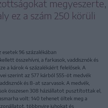
zottságokat megyeszerte,
ly ez a szám 250 körüli
z esetek 96 százalékában
llett összehívni, a farkasok, vaddisznók és
e a károk 4 százalékáért felelősek. A
vei szerint az 577 kárból 555-öt medvék
vaddisznók és 8-at szarvasok. A medvék,
sok összesen 308 háziállatot pusztítottak el,
asmarha volt: 140 tehenet öltek meg a
zonállatot, többnyire juhokat és