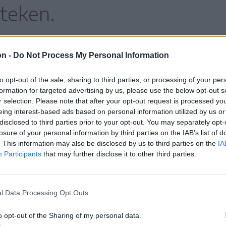
eteken.
on -
Do Not Process My Personal Information
asmarhákat pusztítottak el, amelyek között
rt érdemes megemlíteni, mert úgy tartották,
to opt-out of the sale, sharing to third parties, or processing of your per
formation for targeted advertising by us, please use the below opt-out s
zeket, mert nehéz zsákmány számukra,
r selection. Please note that after your opt-out request is processed y
rmészetű és csapatban védekezik. Komoly
eing interest-based ads based on personal information utilized by us or
disclosed to third parties prior to your opt-out. You may separately opt-
közel ezer kilós ökör elpusztítása is. Több
losure of your personal information by third parties on the IAB’s list of
aptárakat törtek össze, de egy méhek
. This information may also be disclosed by us to third parties on the
IA
Participants
that may further disclose it to other third parties.
 is megrongálódott. A károsultak számára az
ssan halad. Mezei információi szerint
l Data Processing Opt Outs
bejelentett károkra
o opt-out of the Sharing of my personal data.