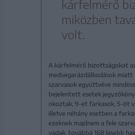
kárfelmérő bi
miközben tava
volt.
A kárfelmérő bizottságokat a
medvegarázdálkodások miatt ke
szarvasok együttvéve mindössz
bejelentett esetek jegyzőköny
okoztak, 9-et farkasok, 5-öt 
illetve néhány esetben a farka
ezeknek majdnem a fele szarv
vadak, továbbá 168 kisebb has