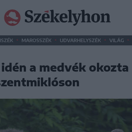
•
•
•
•
SZÉK
MAROSSZÉK
UDVARHELYSZÉK
VILÁG
 idén a medvék okozta
zentmiklóson