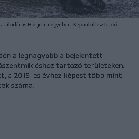
ták idén is Hargita megyében. Képünk illusztráció
dén a legnagyobb a bejelentett
szentmiklóshoz tartozó területeken.
t, a 2019-es évhez képest több mint
tek száma.