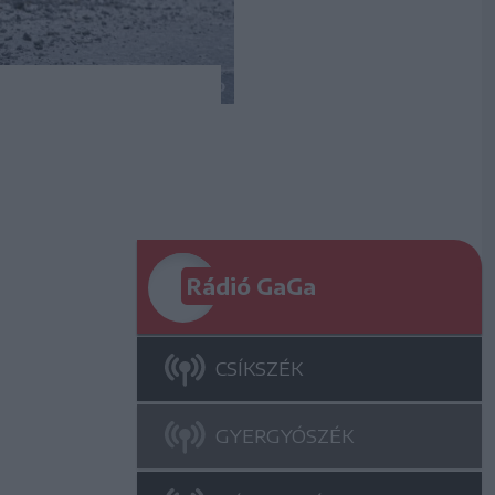
Rádió GaGa
CSÍKSZÉK
GYERGYÓSZÉK