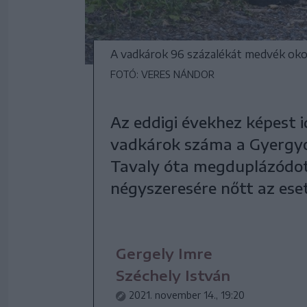
A vadkárok 96 százalékát medvék okoz
FOTÓ: VERES NÁNDOR
Az eddigi évekhez képest i
vadkárok száma a Gyergyó
Tavaly óta megduplázódot
négyszeresére nőtt az ese
Gergely Imre
Széchely István
2021. november 14., 19:20