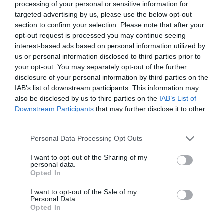
processing of your personal or sensitive information for
targeted advertising by us, please use the below opt-out
section to confirm your selection. Please note that after your
opt-out request is processed you may continue seeing
interest-based ads based on personal information utilized by
us or personal information disclosed to third parties prior to
your opt-out. You may separately opt-out of the further
disclosure of your personal information by third parties on the
IAB’s list of downstream participants. This information may
also be disclosed by us to third parties on the
IAB’s List of
Downstream Participants
that may further disclose it to other
2026. augusztus 07., péntek
third parties.
Visszaküldte a parlamentnek
Personal Data Processing Opt Outs
Nicușor Dan a közel 900 medve
kilövését lehetővé tevő törvényt
I want to opt-out of the Sharing of my
personal data.
Opted In
I want to opt-out of the Sale of my
Personal Data.
Opted In