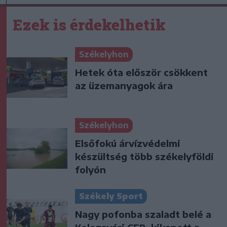
Ezek is érdekelhetik
Székelyhon
Hetek óta először csökkent
az üzemanyagok ára
Székelyhon
Elsőfokú árvízvédelmi
készültség több székelyföldi
folyón
Székely Sport
Nagy pofonba szaladt belé a