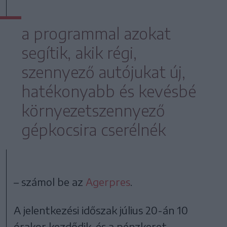
a programmal azokat
segítik, akik régi,
szennyező autójukat új,
hatékonyabb és kevésbé
környezetszennyező
gépkocsira cserélnék
– számol be az
Agerpres
.
A jelentkezési időszak július 20-án 10
órakor kezdődik, és a pénzkeret