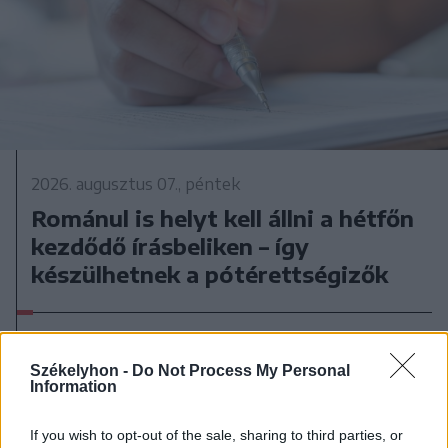
2026. augusztus 07., péntek
Románul is helyt kell állni a hétfőn
kezdődő írásbeliken – így
készülhetnek a pótérettségizők
Székelyhon -
Do Not Process My Personal
Information
If you wish to opt-out of the sale, sharing to third parties, or