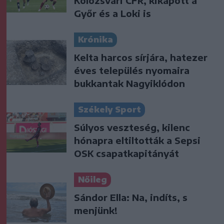
Kolozsvári CFR, kikapott a
Győr és a Loki is
Krónika
Kelta harcos sírjára, hatezer
éves település nyomaira
bukkantak Nagyiklódon
Székely Sport
Súlyos veszteség, kilenc
hónapra eltiltották a Sepsi
OSK csapatkapitányát
Nőileg
Sándor Ella: Na, indíts, s
menjünk!