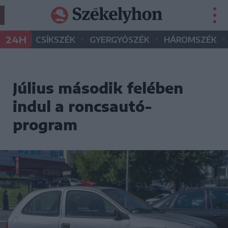
•
•
•
24H
CSÍKSZÉK
GYERGYÓSZÉK
HÁROMSZÉK
Július második felében
indul a roncsautó-
program