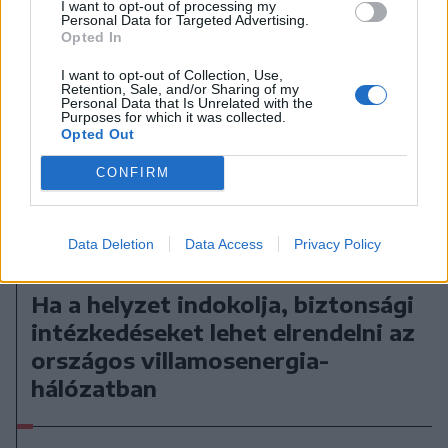
I want to opt-out of processing my
Personal Data for Targeted Advertising.
Opted In
I want to opt-out of Collection, Use,
Retention, Sale, and/or Sharing of my
Personal Data that Is Unrelated with the
Purposes for which it was collected.
Opted Out
CONFIRM
Data Deletion
Data Access
Privacy Policy
2026. augusztus 07., péntek
Ha a helyzet indokolja, biztonsági
intézkedéseket lehet elrendelni az
országos villamosenergia-
hálózatban