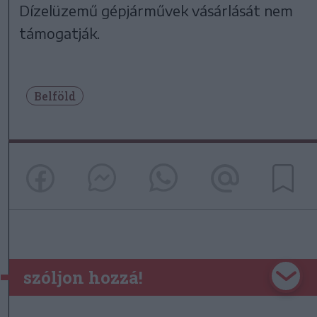
Dízelüzemű gépjárművek vásárlását nem
támogatják.
Belföld
szóljon hozzá!