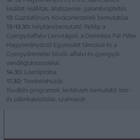
kisállat-kiállítás, állatszemle, galambröptetés.
13:
Gazdafórum, Kovácsmesterek bemutatója.
13–13.30:
Néptáncbemutató. Fellép a
Gyergyóalfalvi Lenvirágok, a Domokos Pál Péter
Hagyományőrző Egyesület táncosai és a
Gyergyóremetei Sirülő, alfalvi és gyergyói
vendégtáncosokkal.
14.30:
Lóerőpróba.
17.30:
Tombolahúzás.
További programok: kertészeti bemutató, bor-
és pálinkakóstolás, szalmavár.