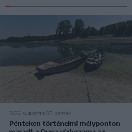
2026. augusztus 07., péntek
Pénteken történelmi mélyponton
maradt a Duna vízhozama az