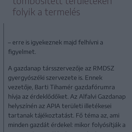
tömbösített területeken
folyik a termelés
– erre is igyekeznek majd felhívni a
figyelmet.
A gazdanap társszervezője az RMDSZ
gyergyószéki szervezete is. Ennek
vezetője, Barti Tihamér gazdafórumra
hívja az érdeklődőket. Az Alfalvi Gazdanap
helyszínén az APIA területi illetékesei
tartanak tájékoztatást. Fő téma az, ami
minden gazdát érdekel: mikor folyósítják a