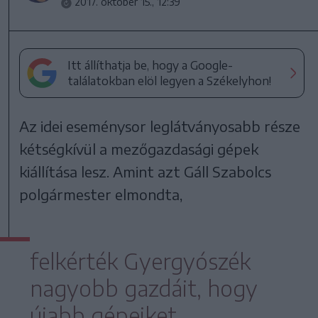
2017. október 15., 12:39
Itt állíthatja be, hogy a Google-
találatokban elöl legyen a Székelyhon!
Az idei eseménysor leglátványosabb része
kétségkívül a mezőgazdasági gépek
kiállítása lesz. Amint azt Gáll Szabolcs
polgármester elmondta,
felkérték Gyergyószék
nagyobb gazdáit, hogy
újabb gépeiket