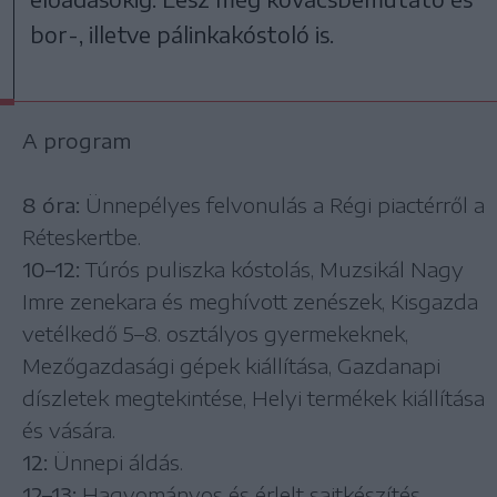
bor-, illetve pálinkakóstoló is.
A program
8 óra:
Ünnepélyes felvonulás a Régi piactérről a
Réteskertbe.
10–12:
Túrós puliszka kóstolás, Muzsikál Nagy
Imre zenekara és meghívott zenészek, Kisgazda
vetélkedő 5–8. osztályos gyermekeknek,
Mezőgazdasági gépek kiállítása, Gazdanapi
díszletek megtekintése, Helyi termékek kiállítása
és vására.
12:
Ünnepi áldás.
12–13:
Hagyományos és érlelt sajtkészítés,