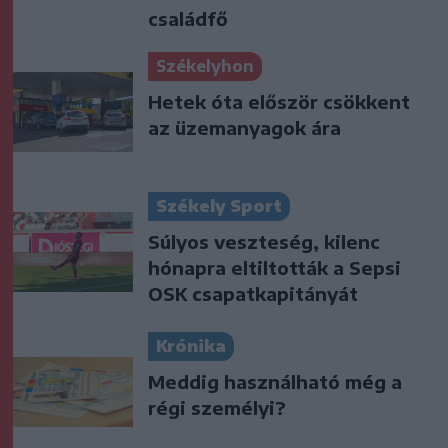
családfő
Székelyhon
Hetek óta először csökkent
az üzemanyagok ára
Székely Sport
Súlyos veszteség, kilenc
hónapra eltiltották a Sepsi
OSK csapatkapitányát
Krónika
Meddig használható még a
régi személyi?