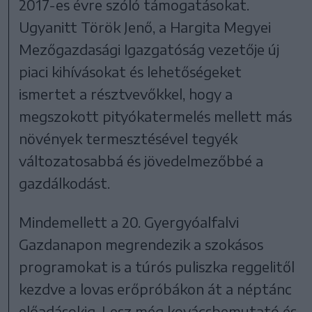
2017-es évre szóló támogatásokat.
Ugyanitt Török Jenő, a Hargita Megyei
Mezőgazdasági Igazgatóság vezetője új
piaci kihívásokat és lehetőségeket
ismertet a résztvevőkkel, hogy a
megszokott pityókatermelés mellett más
növények termesztésével tegyék
változatosabbá és jövedelmezőbbé a
gazdálkodást.
Mindemellett a 20. Gyergyóalfalvi
Gazdanapon megrendezik a szokásos
programokat is a túrós puliszka reggelitől
kezdve a lovas erőpróbákon át a néptánc
előadásokig. Lesz még kovácsbemutató és