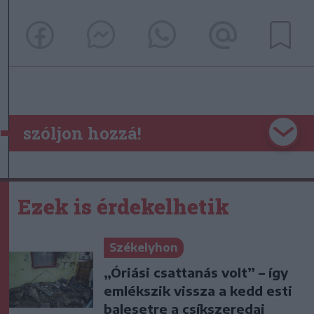
szóljon hozzá!
Ezek is érdekelhetik
Székelyhon
„Óriási csattanás volt” – így
emlékszik vissza a kedd esti
balesetre a csíkszeredai