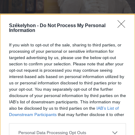
Székelyhon -
Do Not Process My Personal
Information
If you wish to opt-out of the sale, sharing to third parties, or
processing of your personal or sensitive information for
2026. augusztus 07., péntek
targeted advertising by us, please use the below opt-out
section to confirm your selection. Please note that after your
Emberi sorsokat, érzelmeket
opt-out request is processed you may continue seeing
mutat be a Magyar Menyasszony
interest-based ads based on personal information utilized by
kiállítás
us or personal information disclosed to third parties prior to
your opt-out. You may separately opt-out of the further
disclosure of your personal information by third parties on the
IAB’s list of downstream participants. This information may
also be disclosed by us to third parties on the
IAB’s List of
Downstream Participants
that may further disclose it to other
third parties.
Personal Data Processing Opt Outs