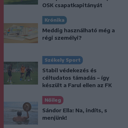
OSK csapatkapitányát
Krónika
Meddig használható még a
régi személyi?
Székely Sport
Stabil védekezés és
céltudatos támadás – így
készült a Farul ellen az FK
Nőileg
Sándor Ella: Na, indíts, s
menjünk!