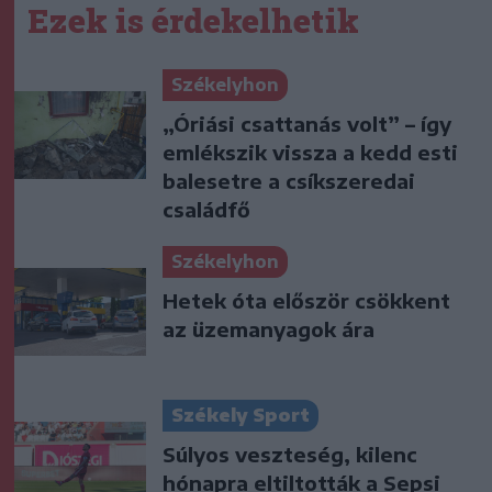
Ezek is érdekelhetik
Székelyhon
„Óriási csattanás volt” – így
emlékszik vissza a kedd esti
balesetre a csíkszeredai
családfő
Székelyhon
Hetek óta először csökkent
az üzemanyagok ára
Székely Sport
Súlyos veszteség, kilenc
hónapra eltiltották a Sepsi