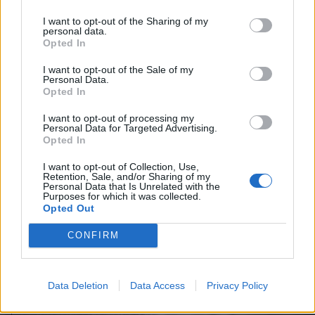
I want to opt-out of the Sharing of my
personal data.
Opted In
I want to opt-out of the Sale of my
Personal Data.
Opted In
I want to opt-out of processing my
Personal Data for Targeted Advertising.
Opted In
2026. augusztus 07., péntek
I want to opt-out of Collection, Use,
Retention, Sale, and/or Sharing of my
Románul is helyt kell állni a hétfőn
Personal Data that Is Unrelated with the
Purposes for which it was collected.
kezdődő írásbeliken – így
Opted Out
készülhetnek a pótérettségizők
CONFIRM
Data Deletion
Data Access
Privacy Policy