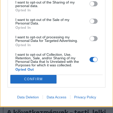
sem venni.
I want to opt-out of the Sharing of my
personal data.
Opted In
A jó anya, jó feleség és jó
I want to opt-out of the Sale of my
Personal Data.
munkavállaló szerepfeszültsége:
Opted In
sokan érzik azt, hogy egyszerre kellene
I want to opt-out of processing my
tökéletes anyának, gondoskodó
Personal Data for Targeted Advertising.
Opted In
partnernek, sikeres munkavállalónak
I want to opt-out of Collection, Use,
és háztartásvezetőnek lenniük. Ez a
Retention, Sale, and/or Sharing of my
Personal Data that Is Unrelated with the
nyomás különösen nagy akkor, ha
Purposes for which it was collected.
Opted Out
mindezt gyakorlatilag egyedül
CONFIRM
próbálják megvalósítani, miközben a
társuk fizikailag vagy mentálisan
keveset van jelen.
Data Deletion
Data Access
Privacy Policy
A következmények – testi, lelki