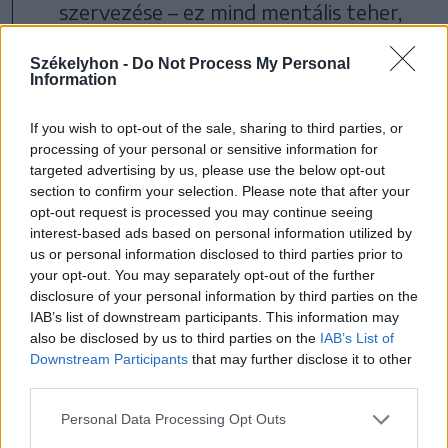
szervezése – ez mind mentális teher,
amit legtöbbször a nők viselnek. Ehhez
Székelyhon -
Do Not Process My Personal
jön még a szabadidős programok
Information
megszervezése, a játszótérre járás, a
If you wish to opt-out of the sale, sharing to third parties, or
hisztik kezelése, a főzés, a mosás, a
processing of your personal or sensitive information for
takarítás és az összes hétköznapi
targeted advertising by us, please use the below opt-out
section to confirm your selection. Please note that after your
logisztikai feladat, amit „valakinek”
opt-out request is processed you may continue seeing
muszáj elvégeznie – és ez a valaki
interest-based ads based on personal information utilized by
us or personal information disclosed to third parties prior to
szinte mindig az anya. Ez az
your opt-out. You may separately opt-out of the further
úgynevezett mental load, vagyis
disclosure of your personal information by third parties on the
IAB’s list of downstream participants. This information may
mentális teher a modern családokban
also be disclosed by us to third parties on the
IAB’s List of
Downstream Participants
that may further disclose it to other
gyakran teljes egészében a nőkre
third parties.
hárul, miközben a társadalom hajlamos
Personal Data Processing Opt Outs
ezt természetesnek venni – vagy észre