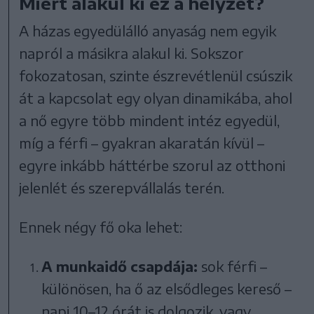
Miért alakul ki ez a helyzet?
A házas egyedülálló anyaság nem egyik
napról a másikra alakul ki. Sokszor
fokozatosan, szinte észrevétlenül csúszik
át a kapcsolat egy olyan dinamikába, ahol
a nő egyre több mindent intéz egyedül,
míg a férfi – gyakran akaratán kívül –
egyre inkább háttérbe szorul az otthoni
jelenlét és szerepvállalás terén.
Ennek négy fő oka lehet:
A munkaidő csapdája:
sok férfi –
különösen, ha ő az elsődleges kereső –
napi 10–12 órát is dolgozik, vagy