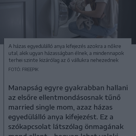
A házas egyedülálló anya kifejezés azokra a nőkre
utal, akik ugyan házasságban élnek, a mindennapok
terhei szinte kizárólag az ő vállukra nehezednek
FOTÓ: FREEPIK
Manapság egyre gyakrabban hallani
az elsőre ellentmondásosnak tűnő
married single mom, azaz házas
egyedülálló anya kifejezést. Ez a
szókapcsolat látszólag önmagának
mond ellent – hogyan lehet valaki