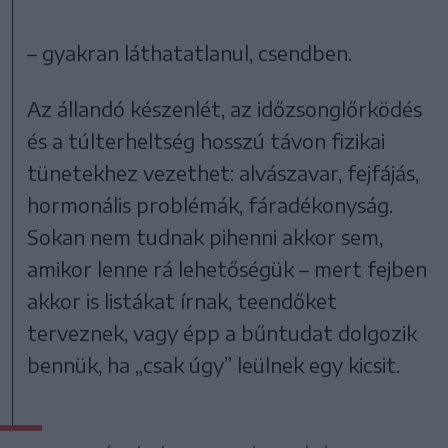
– gyakran láthatatlanul, csendben.
Az állandó készenlét, az időzsonglőrködés
és a túlterheltség hosszú távon fizikai
tünetekhez vezethet: alvászavar, fejfájás,
hormonális problémák, fáradékonyság.
Sokan nem tudnak pihenni akkor sem,
amikor lenne rá lehetőségük – mert fejben
akkor is listákat írnak, teendőket
terveznek, vagy épp a bűntudat dolgozik
bennük, ha „csak úgy” leülnek egy kicsit.