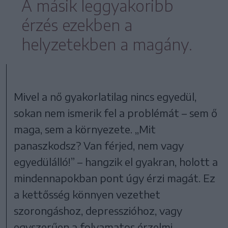
A másik leggyakoribb
érzés ezekben a
helyzetekben a magány.
Mivel a nő gyakorlatilag nincs egyedül,
sokan nem ismerik fel a problémát – sem ő
maga, sem a környezete. „Mit
panaszkodsz? Van férjed, nem vagy
egyedülálló!” – hangzik el gyakran, holott a
mindennapokban pont úgy érzi magát. Ez
a kettősség könnyen vezethet
szorongáshoz, depresszióhoz, vagy
egyszerűen a folyamatos érzelmi