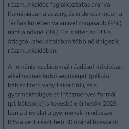
részmunkaidős foglalkoztatás aránya
Romániában alacsony, és érdekes módon a
férfiak körében valamivel magasabb (4%),
mint a nőknél (3%). Ez is eltér az EU-s
átlagtól, ahol általában több nő dolgozik
részmunkaidőben.
A romániai családoknál ráadásul ritkábban
alkalmaznak külső segítséget (például
bébiszittert vagy takarítót), és a
gyermekfelügyelet intézményes formái
(pl. bölcsőde) is kevésbé elérhetők: 2023-
ban a 3 év alatti gyermekek mindössze
8%-a vett részt heti 30 óránál hosszabb