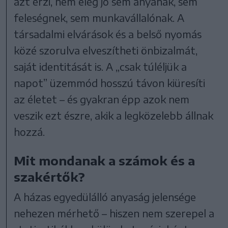
azt érzi, nem elég jó sem anyának, sem
feleségnek, sem munkavállalónak. A
társadalmi elvárások és a belső nyomás
közé szorulva elveszítheti önbizalmát,
saját identitását is. A „csak túléljük a
napot” üzemmód hosszú távon kiüresíti
az életet – és gyakran épp azok nem
veszik ezt észre, akik a legközelebb állnak
hozzá.
Mit mondanak a számok és a
szakértők?
A házas egyedülálló anyaság jelensége
nehezen mérhető – hiszen nem szerepel a