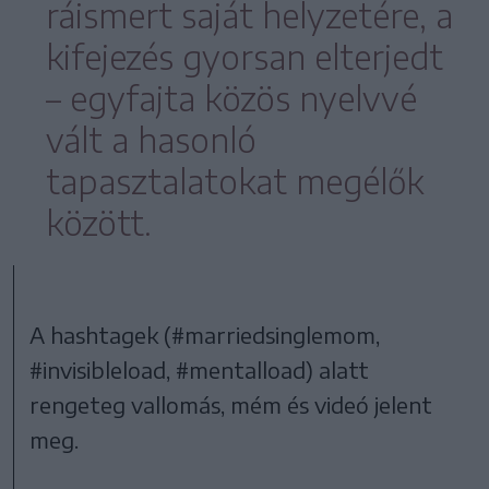
ráismert saját helyzetére, a
kifejezés gyorsan elterjedt
– egyfajta közös nyelvvé
vált a hasonló
tapasztalatokat megélők
között.
A hashtagek (#marriedsinglemom,
#invisibleload, #mentalload) alatt
rengeteg vallomás, mém és videó jelent
meg.