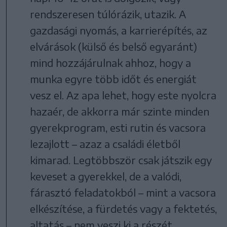
rendszeresen túlórázik, utazik. A
gazdasági nyomás, a karrierépítés, az
elvárások (külső és belső egyaránt)
mind hozzájárulnak ahhoz, hogy a
munka egyre több időt és energiát
vesz el. Az apa lehet, hogy este nyolcra
hazaér, de akkorra már szinte minden
gyerekprogram, esti rutin és vacsora
lezajlott – azaz a családi életből
kimarad. Legtöbbször csak játszik egy
keveset a gyerekkel, de a valódi,
fárasztó feladatokból – mint a vacsora
elkészítése, a fürdetés vagy a fektetés,
altatás – nem veszi ki a részét.