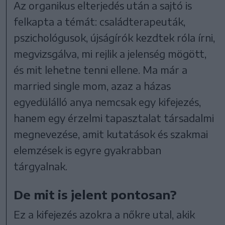
Az organikus elterjedés után a sajtó is
felkapta a témát: családterapeuták,
pszichológusok, újságírók kezdtek róla írni,
megvizsgálva, mi rejlik a jelenség mögött,
és mit lehetne tenni ellene. Ma már a
married single mom, azaz a házas
egyedülálló anya nemcsak egy kifejezés,
hanem egy érzelmi tapasztalat társadalmi
megnevezése, amit kutatások és szakmai
elemzések is egyre gyakrabban
tárgyalnak.
De mit is jelent pontosan?
Ez a kifejezés azokra a nőkre utal, akik