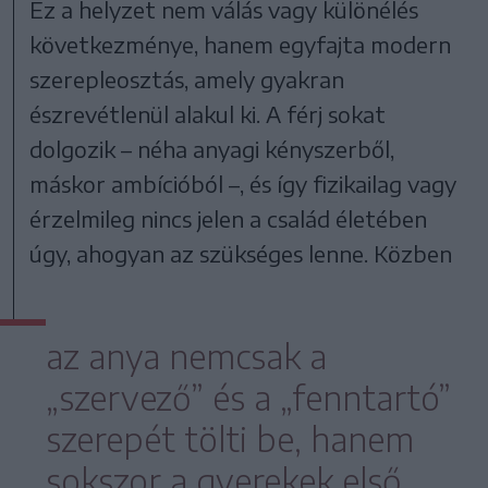
Ez a helyzet nem válás vagy különélés
következménye, hanem egyfajta modern
szerepleosztás, amely gyakran
észrevétlenül alakul ki. A férj sokat
dolgozik – néha anyagi kényszerből,
máskor ambícióból –, és így fizikailag vagy
érzelmileg nincs jelen a család életében
úgy, ahogyan az szükséges lenne. Közben
az anya nemcsak a
„szervező” és a „fenntartó”
szerepét tölti be, hanem
sokszor a gyerekek első