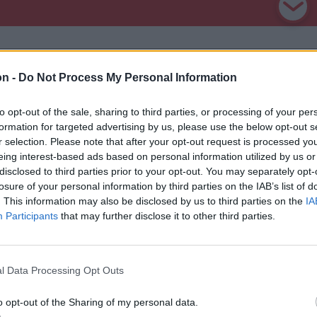
on -
Do Not Process My Personal Information
to opt-out of the sale, sharing to third parties, or processing of your per
formation for targeted advertising by us, please use the below opt-out s
r selection. Please note that after your opt-out request is processed y
eing interest-based ads based on personal information utilized by us or
disclosed to third parties prior to your opt-out. You may separately opt-
losure of your personal information by third parties on the IAB’s list of
. This information may also be disclosed by us to third parties on the
IA
Participants
that may further disclose it to other third parties.
l Data Processing Opt Outs
n
Székely Sport
attanás volt”
Súlyos veszteség,
o opt-out of the Sharing of my personal data.
kszik vissza a
kilenc hónapra