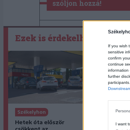
szóljon hozzá!
Székelyh
Ezek is érdekelhetik
If you wish 
sensitive in
confirm you
continue se
information 
further disc
participants
Downstream 
Persona
Székelyhon
Székelyho
Hetek óta először
„Óriási cs
I want t
csökkent az
– így emlé