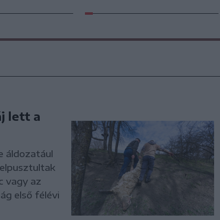
 lett a
e áldozatául
 elpusztultak
c vagy az
g első félévi