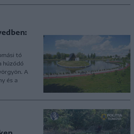
yedben:
omási tó
ta húzódó
yörgyön. A
ny és a
ken