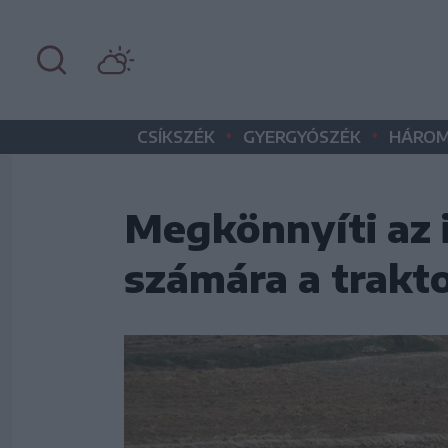
•
•
CSÍKSZÉK
GYERGYÓSZÉK
HÁROM
Megkönnyíti az 
számára a trakt