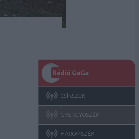
Rádió GaGa
CSÍKSZÉK
GYERGYÓSZÉK
HÁROMSZÉK