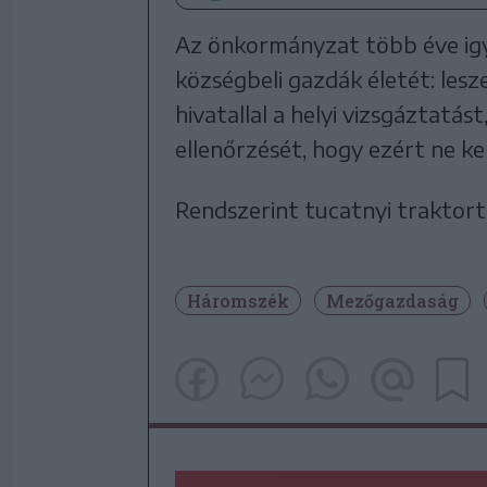
Az önkormányzat több éve igy
községbeli gazdák életét: les
hivatallal a helyi vizsgáztatás
ellenőrzését, hogy ezért ne k
Rendszerint tucatnyi traktort
Háromszék
Mezőgazdaság