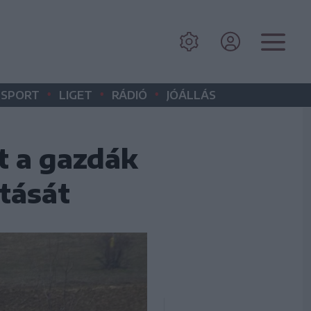
•
•
•
SPORT
LIGET
RÁDIÓ
JÓÁLLÁS
t a gazdák
tását