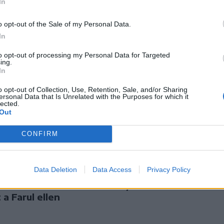
In
balesetre a
eltiltották a Sepsi OSK
ai családfő
csapatkapitányát
o opt-out of the Sale of my Personal Data.
In
to opt-out of processing my Personal Data for Targeted
ing.
In
o opt-out of Collection, Use, Retention, Sale, and/or Sharing
ersonal Data that Is Unrelated with the Purposes for which it
lected.
Out
CONFIRM
port
Nőileg
Data Deletion
Data Access
Privacy Policy
dekezés és
Sándor Ella: Na, indíts,
s támadás –
s menjünk!
 a Farul ellen