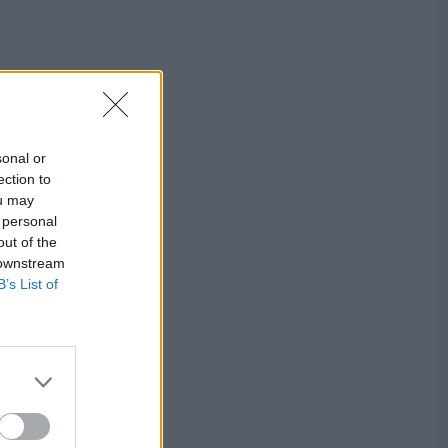
sonal or
ection to
ou may
 personal
out of the
 downstream
B’s List of