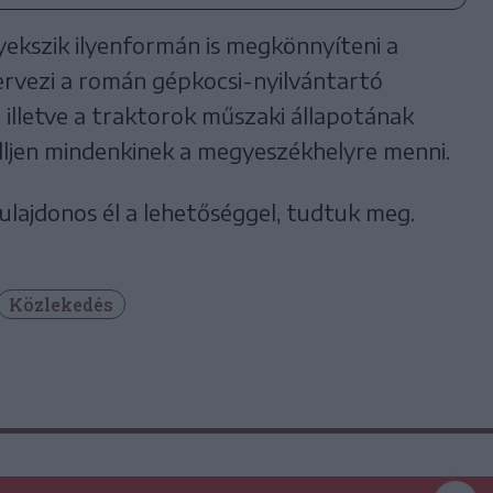
ekszik ilyenformán is megkönnyíteni a
zervezi a román gépkocsi-nyilvántartó
t, illetve a traktorok műszaki állapotának
elljen mindenkinek a megyeszékhelyre menni.
ulajdonos él a lehetőséggel, tudtuk meg.
Közlekedés