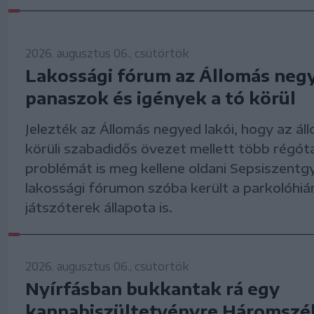
2026. augusztus 06., csütörtök
Lakossági fórum az Állomás neg
panaszok és igények a tó körül
Jelezték az Állomás negyed lakói, hogy az áll
körüli szabadidős övezet mellett több régó
problémát is meg kellene oldani Sepsiszentg
lakossági fórumon szóba került a parkolóhiá
játszóterek állapota is.
2026. augusztus 06., csütörtök
Nyírfásban bukkantak rá egy
kannabiszültetvényre Háromszé