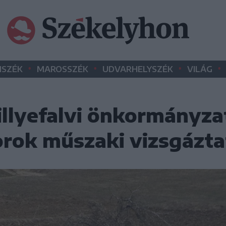
•
•
•
•
SZÉK
MAROSSZÉK
UDVARHELYSZÉK
VILÁG
illyefalvi önkormányza
orok műszaki vizsgázta