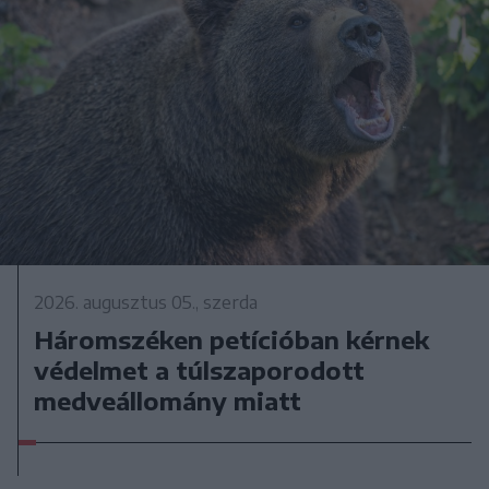
2026. augusztus 05., szerda
Háromszéken petícióban kérnek
védelmet a túlszaporodott
medveállomány miatt