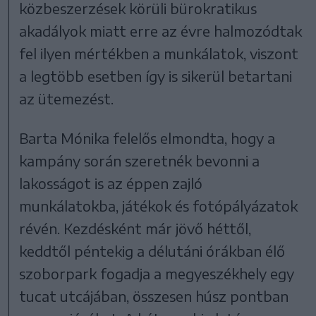
közbeszerzések körüli bürokratikus
akadályok miatt erre az évre halmozódtak
fel ilyen mértékben a munkálatok, viszont
a legtöbb esetben így is sikerül betartani
az ütemezést.
Barta Mónika felelős elmondta, hogy a
kampány során szeretnék bevonni a
lakosságot is az éppen zajló
munkálatokba, játékok és fotópályázatok
révén. Kezdésként már jövő héttől,
keddtől péntekig a délutáni órákban élő
szoborpark fogadja a megyeszékhely egy
tucat utcájában, összesen húsz pontban