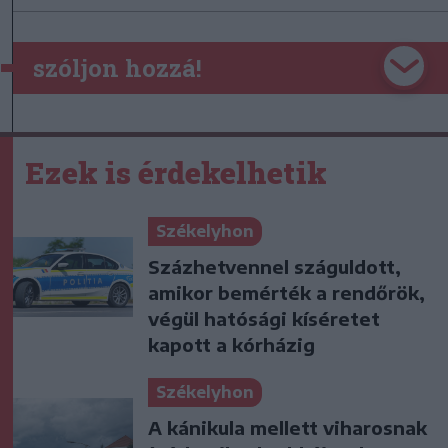
szóljon hozzá!
Ezek is érdekelhetik
Székelyhon
Százhetvennel száguldott,
amikor bemérték a rendőrök,
végül hatósági kíséretet
kapott a kórházig
Székelyhon
A kánikula mellett viharosnak