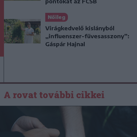
pontokat az FCSB
Nőileg
Virágkedvelő kislányból
„influenszer-füvesasszony”:
Gáspár Hajnal
A rovat további cikkei