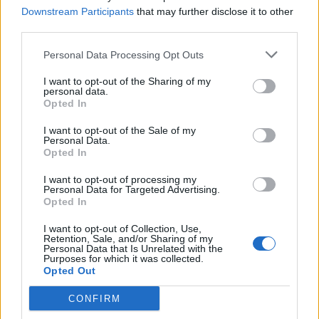
Downstream Participants
that may further disclose it to other
third parties.
Personal Data Processing Opt Outs
I want to opt-out of the Sharing of my
personal data.
Opted In
I want to opt-out of the Sale of my
Personal Data.
Opted In
I want to opt-out of processing my
Personal Data for Targeted Advertising.
Opted In
I want to opt-out of Collection, Use,
Retention, Sale, and/or Sharing of my
2026. augusztus 09., vasárnap
Personal Data that Is Unrelated with the
Purposes for which it was collected.
Háromszék újabb drágaköve –
Opted Out
befejeződött az oltszemi Mikó-
CONFIRM
kastély felújítása