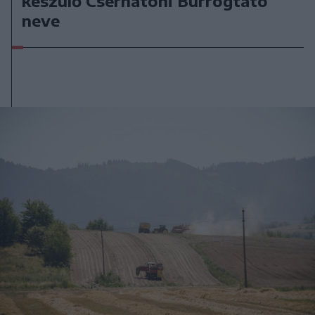
készülő Csernátoni Burrogtató
neve