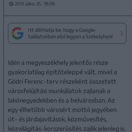
2013. július 25., 18:08
Itt állíthatja be, hogy a Google-
találatokban elöl legyen a Székelyhon!
Idén a megyeszékhely jelentős része
gyakorlatilag építőteleppé vált, mivel a
Gödri Ferenc-terv részeként összetett
városfelújítási munkálatok zajlanak a
lakónegyedekben és a belvárosban. Az
egy élhetőbb városért mottó jegyében
út- és járdajavítások, közművesítés,
közvilágítás-korszerűsítés zajlik jelenleg is.