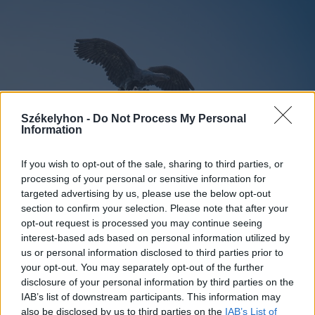
Székelyhon -
Do Not Process My Personal
Information
If you wish to opt-out of the sale, sharing to third parties, or
processing of your personal or sensitive information for
targeted advertising by us, please use the below opt-out
section to confirm your selection. Please note that after your
opt-out request is processed you may continue seeing
2026. augusztus 09., vasárnap
interest-based ads based on personal information utilized by
A magyarság szimbóluma, de
us or personal information disclosed to third parties prior to
your opt-out. You may separately opt-out of the further
voltaképpen melyik madár a turul?
disclosure of your personal information by third parties on the
IAB’s list of downstream participants. This information may
also be disclosed by us to third parties on the
IAB’s List of