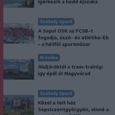
ígérkezik a kedd éjszaka
Székely Sport
A Sepsi OSK az FCSB-t
fogadja, úszó- és atlétika-Eb
– a hétfői sportműsor
Krónika
Aluljáróktól a tram-trainig:
így épül át Nagyvárad
Székely Sport
Közel a telt ház
Sepsiszentgyörgyön, vinné a