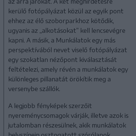
az arra járókat. A két meghirdetésre
kerülő fotópályázat közül az egyik pont
ehhez az élő szoborparkhoz kötődik,
ugyanis az „alkotásokat” kell lencsevégre
kapni. A másik, a Munkálatok egy más
perspektívából nevet viselő fotópályázat
egy szokatlan nézőpont kiválasztását
feltételezi, amely révén a munkálatok egy
különleges pillanatát örökítik meg a
versenybe szállók.
A legjobb fényképek szerzőit
nyereménycsomagok várják, illetve azok is
jutalomban részesülnek, akik munkálatok
helyszínein osztogatott szórólapok