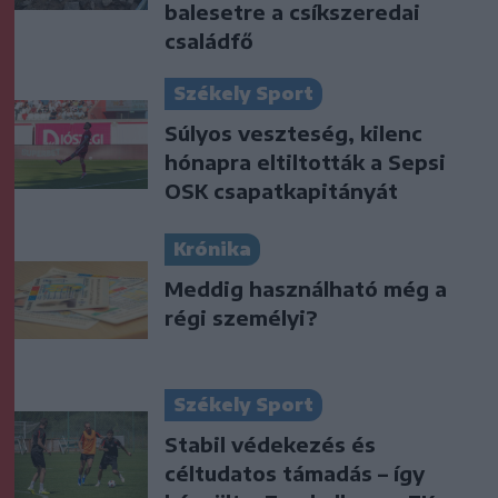
balesetre a csíkszeredai
családfő
Székely Sport
Súlyos veszteség, kilenc
hónapra eltiltották a Sepsi
OSK csapatkapitányát
Krónika
Meddig használható még a
régi személyi?
Székely Sport
Stabil védekezés és
céltudatos támadás – így