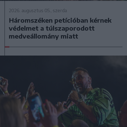
2026. augusztus 05., szerda
Háromszéken petícióban kérnek
védelmet a túlszaporodott
medveállomány miatt