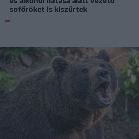
és alkohol hatása alatt vezető
sofőröket is kiszűrtek