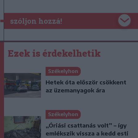
szóljon hozzá!
Ezek is érdekelhetik
Székelyhon
Hetek óta először csökkent
az üzemanyagok ára
Székelyhon
„Óriási csattanás volt” – így
emlékszik vissza a kedd esti