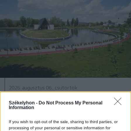
2026. augusztus 06., csütörtök
Lakossági fórum az Állomás
Székelyhon -
Do Not Process My Personal
negyedben: panaszok és igények a
Information
tó körül
If you wish to opt-out of the sale, sharing to third parties, or
processing of your personal or sensitive information for