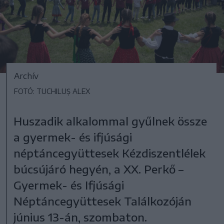
Archív
FOTÓ: TUCHILUȘ ALEX
Huszadik alkalommal gyűlnek össze
a gyermek- és ifjúsági
néptáncegyüttesek Kézdiszentlélek
búcsújáró hegyén, a XX. Perkő –
Gyermek- és Ifjúsági
Néptáncegyüttesek Találkozóján
június 13-án, szombaton.