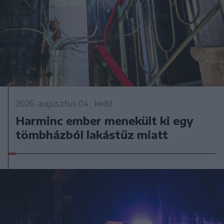
2026. augusztus 04., kedd
Harminc ember menekült ki egy
tömbházból lakástűz miatt