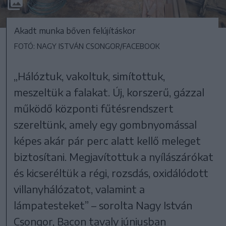
Akadt munka bőven felújításkor
FOTÓ: NAGY ISTVÁN CSONGOR/FACEBOOK
„Hálóztuk, vakoltuk, simítottuk,
meszeltük a falakat. Új, korszerű, gázzal
működő központi fűtésrendszert
szereltünk, amely egy gombnyomással
képes akár pár perc alatt kellő meleget
biztosítani. Megjavítottuk a nyílászárókat
és kicseréltük a régi, rozsdás, oxidálódott
villanyhálózatot, valamint a
lámpatesteket” – sorolta Nagy István
Csongor, Bacon tavaly júniusban