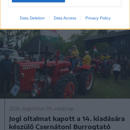
Data Deletion
Data Access
Privacy Policy
2026. augusztus 09., vasárnap
Jogi oltalmat kapott a 14. kiadására
készülő Csernátoni Burrogtató