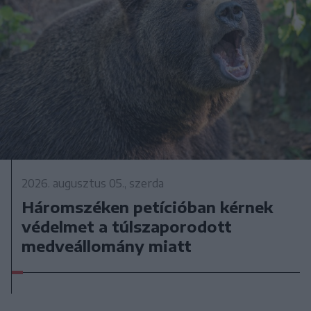
2026. augusztus 05., szerda
Háromszéken petícióban kérnek
védelmet a túlszaporodott
medveállomány miatt