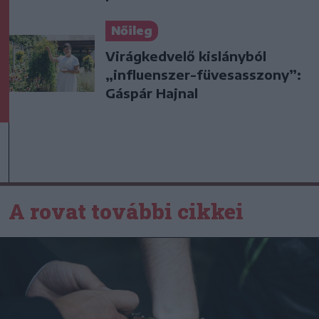
Nőileg
Virágkedvelő kislányból
„influenszer-füvesasszony”:
Gáspár Hajnal
A rovat további cikkei