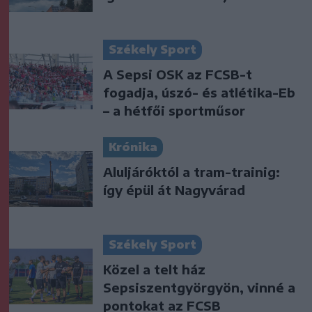
Székely Sport
A Sepsi OSK az FCSB-t
fogadja, úszó- és atlétika-Eb
– a hétfői sportműsor
Krónika
Aluljáróktól a tram-trainig:
így épül át Nagyvárad
Székely Sport
Közel a telt ház
Sepsiszentgyörgyön, vinné a
pontokat az FCSB