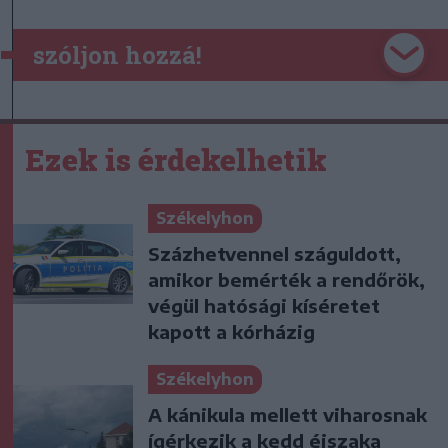
szóljon hozzá!
Ezek is érdekelhetik
Székelyhon
Százhetvennel száguldott,
amikor bemérték a rendőrök,
végül hatósági kíséretet
kapott a kórházig
Székelyhon
A kánikula mellett viharosnak
ígérkezik a kedd éjszaka