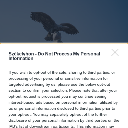
Székelyhon -
Do Not Process My Personal
Information
If you wish to opt-out of the sale, sharing to third parties, or
processing of your personal or sensitive information for
targeted advertising by us, please use the below opt-out
2026. augusztus 09., vasárnap
section to confirm your selection. Please note that after your
opt-out request is processed you may continue seeing
A magyarság szimbóluma, de
interest-based ads based on personal information utilized by
voltaképpen melyik madár a turul?
us or personal information disclosed to third parties prior to
your opt-out. You may separately opt-out of the further
disclosure of your personal information by third parties on the
IAB’s list of downstream participants. This information may