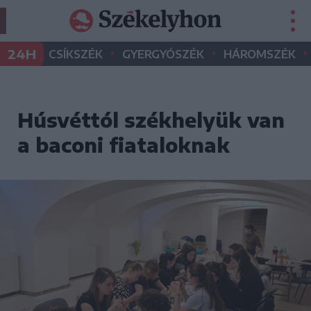
•
•
•
24H
CSÍKSZÉK
GYERGYÓSZÉK
HÁROMSZÉK
Húsvéttól székhelyük van
a baconi fiataloknak