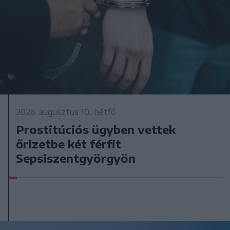
2026. augusztus 10., hétfő
Prostitúciós ügyben vettek
őrizetbe két férfit
Sepsiszentgyörgyön