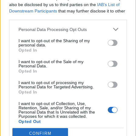
also be disclosed by us to third parties on the
IAB’s List of
Downstream Participants
that may further disclose it to other
third parties.
Personal Data Processing Opt Outs
I want to opt-out of the Sharing of my
personal data.
Opted In
I want to opt-out of the Sale of my
Personal Data.
Opted In
I want to opt-out of processing my
Personal Data for Targeted Advertising.
Opted In
2026. augusztus 09., vasárnap
I want to opt-out of Collection, Use,
Retention, Sale, and/or Sharing of my
Háromszék újabb drágaköve –
Personal Data that Is Unrelated with the
Purposes for which it was collected.
befejeződött az oltszemi Mikó-
Opted Out
kastély felújítása
CONFIRM