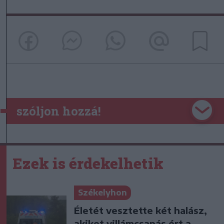
szóljon hozzá!
Ezek is érdekelhetik
Székelyhon
Életét vesztette két halász,
akiket villámcsapás ért a