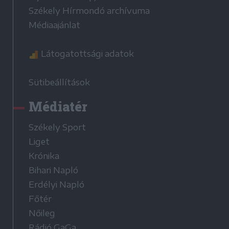
Székely Hírmondó archívuma
Médiaajánlat
Látogatottsági adatok
Sütibeállítások
Médiatér
Székely Sport
Liget
Krónika
Bihari Napló
Erdélyi Napló
Főtér
Nőileg
Rádió GaGa