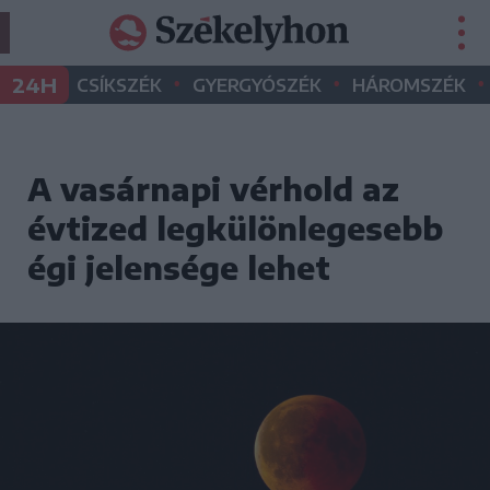
•
•
•
24H
CSÍKSZÉK
GYERGYÓSZÉK
HÁROMSZÉK
A vasárnapi vérhold az
évtized legkülönlegesebb
égi jelensége lehet