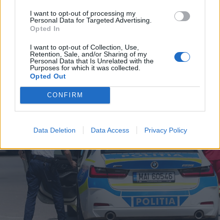
2026. augusztus 06., csütörtök
I want to opt-out of processing my
Personal Data for Targeted Advertising.
Nyírfásban bukkantak rá egy
Opted In
kannabiszültetvényre
I want to opt-out of Collection, Use,
Retention, Sale, and/or Sharing of my
Háromszéken
Personal Data that Is Unrelated with the
Purposes for which it was collected.
Opted Out
CONFIRM
Data Deletion
Data Access
Privacy Policy