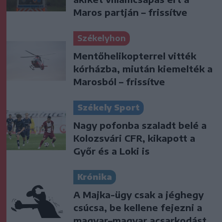
Maros partján – frissítve
Székelyhon
Mentőhelikopterrel vitték
kórházba, miután kiemelték a
Marosból – frissítve
Székely Sport
Nagy pofonba szaladt belé a
Kolozsvári CFR, kikapott a
Győr és a Loki is
Krónika
A Majka-ügy csak a jéghegy
csúcsa, be kellene fejezni a
magyar–magyar acsarkodást