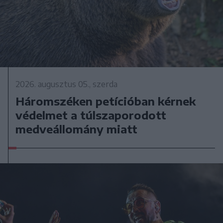
2026. augusztus 05., szerda
Háromszéken petícióban kérnek
védelmet a túlszaporodott
medveállomány miatt