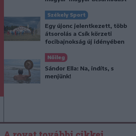
Székely Sport
Egy újonc jelentkezett, több
átsorolás a Csík körzeti
focibajnokság új idényében
Nőileg
Sándor Ella: Na, indíts, s
menjünk!
A rovat további cikkei