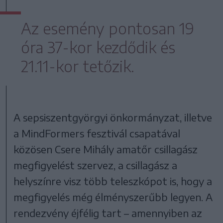
Az esemény pontosan 19
óra 37-kor kezdődik és
21.11-kor tetőzik.
A sepsiszentgyörgyi önkormányzat, illetve
a MindFormers fesztivál csapatával
közösen Csere Mihály amatőr csillagász
megfigyelést szervez, a csillagász a
helyszínre visz több teleszkópot is, hogy a
megfigyelés még élményszerűbb legyen. A
rendezvény éjfélig tart – amennyiben az