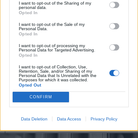
I want to opt-out of the Sharing of my
personal data.
Opted In
I want to opt-out of the Sale of my
Personal Data.
Opted In
I want to opt-out of processing my
Personal Data for Targeted Advertising.
Opted In
I want to opt-out of Collection, Use,
2026. augusztus 08., szombat
Retention, Sale, and/or Sharing of my
Personal Data that Is Unrelated with the
Vaddisznó szaladt le a budapesti
Purposes for which it was collected.
metróba, felszállt az egyik kocsira,
Opted Out
majd kilőtték – videóval
CONFIRM
Data Deletion
Data Access
Privacy Policy