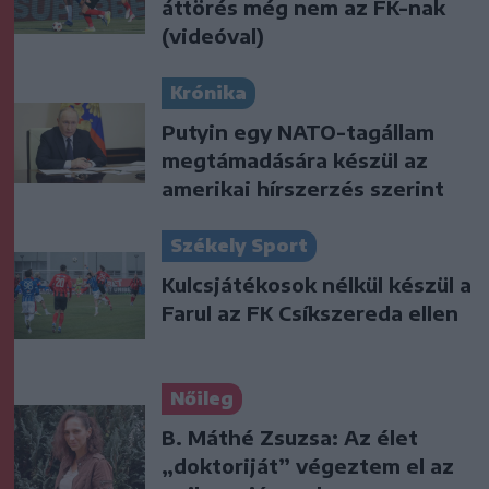
áttörés még nem az FK-nak
(videóval)
Krónika
Putyin egy NATO-tagállam
megtámadására készül az
amerikai hírszerzés szerint
Székely Sport
Kulcsjátékosok nélkül készül a
Farul az FK Csíkszereda ellen
Nőileg
B. Máthé Zsuzsa: Az élet
„doktoriját” végeztem el az