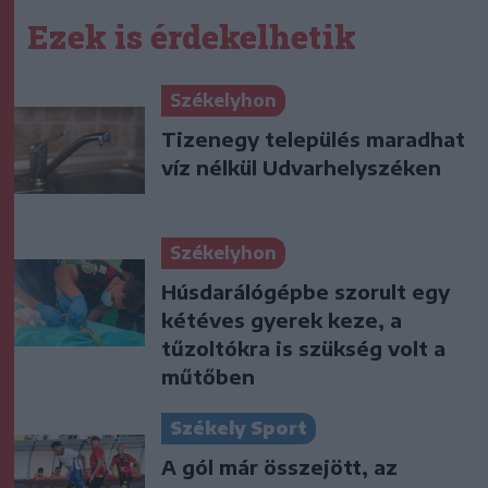
Ezek is érdekelhetik
Székelyhon
Tizenegy település maradhat
víz nélkül Udvarhelyszéken
Székelyhon
Húsdarálógépbe szorult egy
kétéves gyerek keze, a
tűzoltókra is szükség volt a
műtőben
Székely Sport
A gól már összejött, az