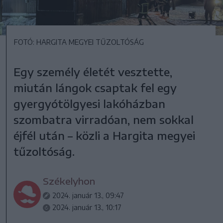
FOTÓ: HARGITA MEGYEI TŰZOLTÓSÁG
Egy személy életét vesztette,
miután lángok csaptak fel egy
gyergyótölgyesi lakóházban
szombatra virradóan, nem sokkal
éjfél után – közli a Hargita megyei
tűzoltóság.
Székelyhon
2024. január 13., 09:47
2024. január 13., 10:17