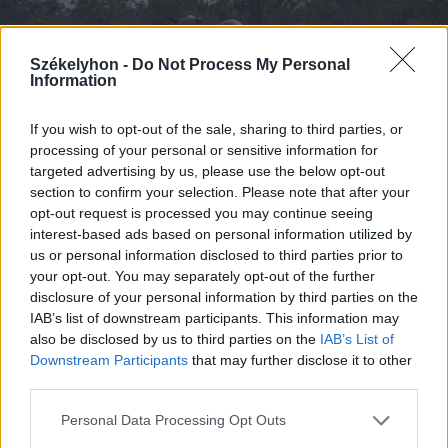
Székelyhon -
Do Not Process My Personal
Information
If you wish to opt-out of the sale, sharing to third parties, or
processing of your personal or sensitive information for
targeted advertising by us, please use the below opt-out
2026. augusztus 08., szombat
section to confirm your selection. Please note that after your
Románia irányából érkező ukrán
opt-out request is processed you may continue seeing
csalidrón robbant fel Bulgáriában –
interest-based ads based on personal information utilized by
us or personal information disclosed to third parties prior to
frissítve
your opt-out. You may separately opt-out of the further
disclosure of your personal information by third parties on the
IAB’s list of downstream participants. This information may
also be disclosed by us to third parties on the
IAB’s List of
Downstream Participants
that may further disclose it to other
third parties.
Personal Data Processing Opt Outs