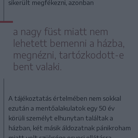
sikerült megfékezni, azonban
a nagy füst miatt nem
lehetett bemenni a házba,
megnézni, tartózkodott-e
bent valaki.
A tájékoztatás értelmében nem sokkal
ezután a mentőalakulatok egy 50 év
körüli személyt elhunytan találtak a
házban, két másik áldozatnak pánikroham
miatt volt szüksége orvosi ellátásra.