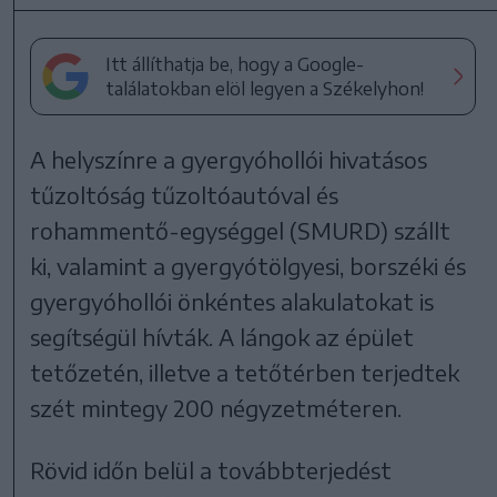
Itt állíthatja be, hogy a Google-
találatokban elöl legyen a Székelyhon!
A helyszínre a gyergyóhollói hivatásos
tűzoltóság tűzoltóautóval és
rohammentő-egységgel (SMURD) szállt
ki, valamint a gyergyótölgyesi, borszéki és
gyergyóhollói önkéntes alakulatokat is
segítségül hívták. A lángok az épület
tetőzetén, illetve a tetőtérben terjedtek
szét mintegy 200 négyzetméteren.
Rövid időn belül a továbbterjedést