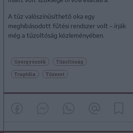
A tűz valószínűsíthető oka egy
meghibásodott fűtési rendszer volt – írják
még a tűzoltóság közleményében.
Gyergyószék
Tűzoltóság
Tragédia
Tűzeset