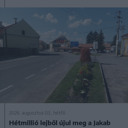
2026. augusztus 03., hétfő
Hétmillió lejből újul meg a Jakab