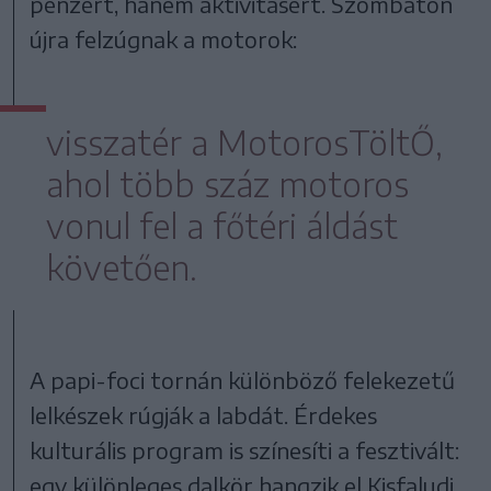
pénzért, hanem aktivitásért. Szombaton
újra felzúgnak a motorok:
visszatér a MotorosTöltŐ,
ahol több száz motoros
vonul fel a főtéri áldást
követően.
A papi-foci tornán különböző felekezetű
lelkészek rúgják a labdát. Érdekes
kulturális program is színesíti a fesztivált:
egy különleges dalkör hangzik el Kisfaludi