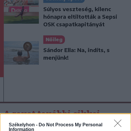
Súlyos veszteség, kilenc
hónapra eltiltották a Sepsi
OSK csapatkapitányát
Nőileg
Sándor Ella: Na, indíts, s
menjünk!
A rovat további cikkei
Székelyhon -
Do Not Process My Personal
Information