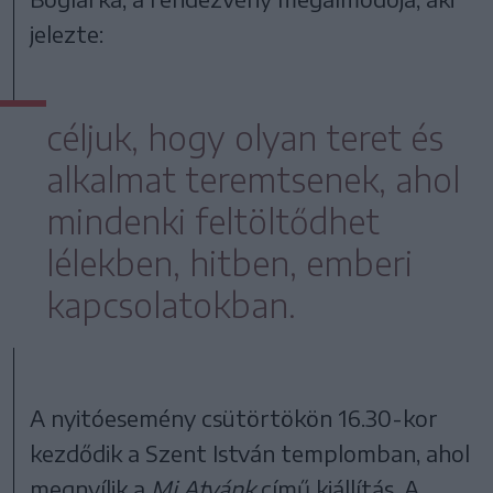
jelezte:
céljuk, hogy olyan teret és
alkalmat teremtsenek, ahol
mindenki feltöltődhet
lélekben, hitben, emberi
kapcsolatokban.
A nyitóesemény csütörtökön 16.30-kor
kezdődik a Szent István templomban, ahol
megnyílik a
Mi Atyánk
című kiállítás. A