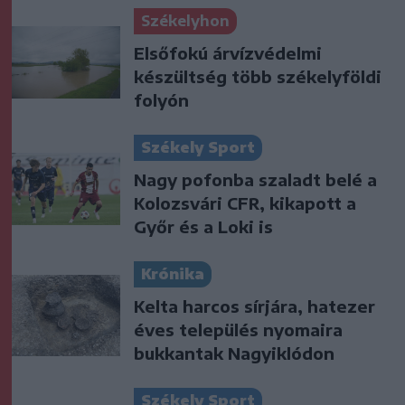
Székelyhon
Elsőfokú árvízvédelmi
készültség több székelyföldi
folyón
Székely Sport
Nagy pofonba szaladt belé a
Kolozsvári CFR, kikapott a
Győr és a Loki is
Krónika
Kelta harcos sírjára, hatezer
éves település nyomaira
bukkantak Nagyiklódon
Székely Sport