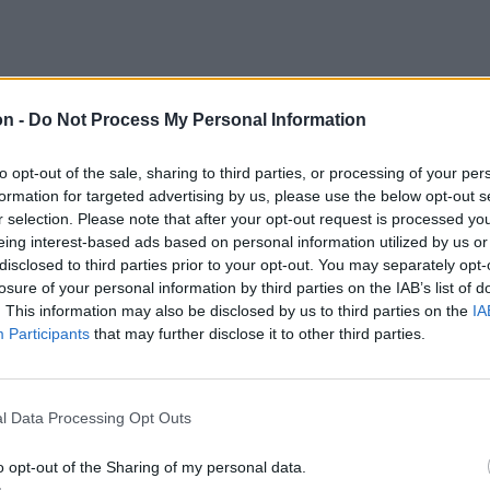
ervezett több mint 130
on -
Do Not Process My Personal Information
ntős része a múzeum
to opt-out of the sale, sharing to third parties, or processing of your per
formation for targeted advertising by us, please use the below opt-out s
elyet.
r selection. Please note that after your opt-out request is processed y
eing interest-based ads based on personal information utilized by us or
disclosed to third parties prior to your opt-out. You may separately opt-
losure of your personal information by third parties on the IAB’s list of
. This information may also be disclosed by us to third parties on the
IA
n
gyerekfoglalkozásokkal veszi kezdetét.
Participants
that may further disclose it to other third parties.
s meseszövésre és bábalkotó műhelyre várja
t és szüleiket. Ezt követően Szőcs
l Data Processing Opt Outs
t a nagyobb diákok számára.
o opt-out of the Sharing of my personal data.