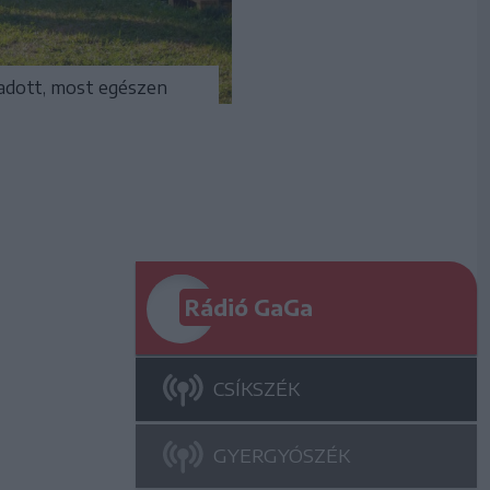
adott, most egészen
Rádió GaGa
CSÍKSZÉK
GYERGYÓSZÉK