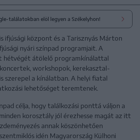
ogle-találatokban elöl legyen a Székelyhon!
is ifjúsági központ és a Tarisznyás Márton
júsági nyári színpad programjait. A
t hétvégét átölelő programkínálattal
, koncertek, workshopok, kerekasztal-
 szerepel a kínálatban. A helyi fiatal
tkozási lehetőséget teremtenek.
npad célja, hogy találkozási ponttá váljon a
minden korosztály jól érezhesse magát az itt
ezdeményezés annak köszönhetően
szentmiklós idén Magyarország Külhoni