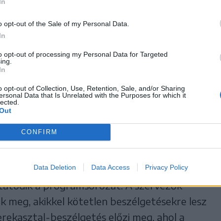
In
t órától tartják a múzeum udvarán felállított
épője, a Salamon’s Jam Orchestra lép
o opt-out of the Sale of my Personal Data.
a Szín-kron csoporttal közösen idézi meg a
In
r dalait és zenei korszakait.
to opt-out of processing my Personal Data for Targeted
ing.
In
vektől egészen a kétezres évekig hangzanak
o opt-out of Collection, Use, Retention, Sale, and/or Sharing
tt az LGT, a Neoton Família, a Bikini,
ersonal Data that Is Unrelated with the Purposes for which it
lected.
ai is felcsendülnek majd. A műsort rövid
Out
etétek színesítik, amelyek az egyes
CONFIRM
at mutatják be. Az est zárásaként Bernád
tatják be Dalok a tűz körül című előadásukat.
Data Deletion
Data Access
Privacy Policy
tatódik a programsorozat. A szervezők
k meg, akikkel kötetlen beszélgetésekre lesz
rekasztal-beszélgetés előzi meg, ahol a