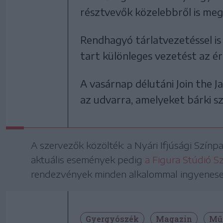
résztvevők közelebbről is meg
Rendhagyó tárlatvezetéssel is 
tart különleges vezetést az é
A vasárnap délutáni Join the 
az udvarra, amelyeket bárki s
A szervezők közölték: a Nyári Ifjúsági Szín
aktuális események pedig
a Figura Stúdió S
rendezvények minden alkalommal ingyenesen
Gyergyószék
Magazin
Mű