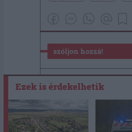
szóljon hozzá!
Ezek is érdekelhetik