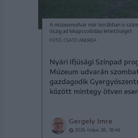
A múzeumudvar már korábban is számo
őszig ad kikapcsolódási lehetőséget
FOTÓ: CSATÓ ANDREA
Nyári Ifjúsági Színpad pr
Múzeum udvarán szombaton,
gazdagodik Gyergyószentmi
között mintegy ötven esem
Gergely Imre
2026. május 28., 18:46