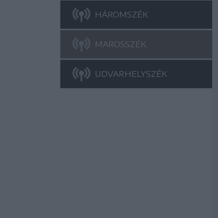
HÁROMSZÉK
MAROSSZÉK
UDVARHELYSZÉK