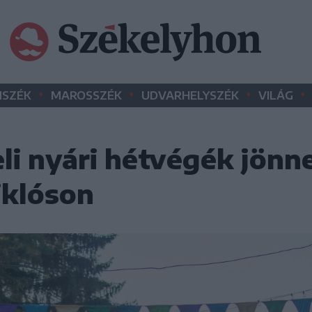
•
•
•
•
SZÉK
MAROSSZÉK
UDVARHELYSZÉK
VILÁG
li nyári hétvégék jönn
klóson