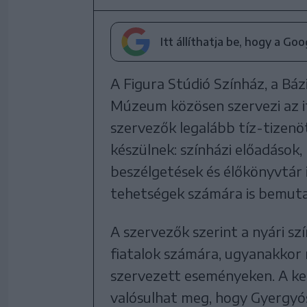
Itt állíthatja be, hogy a Go
A Figura Stúdió Színház, a Báz
Múzeum közösen szervezi az if
szervezők legalább tíz-tizenö
készülnek: színházi előadások
beszélgetések és élőkönyvtár is
tehetségek számára is bemuta
A szervezők szerint a nyári szí
fiatalok számára, ugyanakkor 
szervezett eseményeken. A k
valósulhat meg, hogy Gyergyó