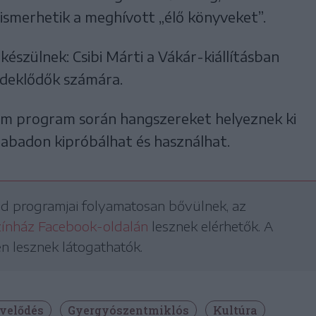
ismerhetik a meghívott „élő könyveket”.
készülnek: Csibi Márti a Vákár-kiállításban
rdeklődők számára.
Jam program során hangszereket helyeznek ki
zabadon kipróbálhat és használhat.
pad programjai folyamatosan bővülnek, az
zínház Facebook-oldalán
lesznek elérhetők. A
 lesznek látogathatók.
velődés
Gyergyószentmiklós
Kultúra