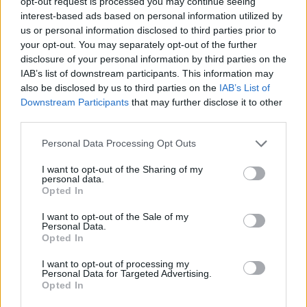
opt-out request is processed you may continue seeing
interest-based ads based on personal information utilized by
us or personal information disclosed to third parties prior to
your opt-out. You may separately opt-out of the further
disclosure of your personal information by third parties on the
IAB’s list of downstream participants. This information may
also be disclosed by us to third parties on the
IAB’s List of
Downstream Participants
that may further disclose it to other
2026. július 19., vasárnap
third parties.
A smink már nem állásfoglalás,
Personal Data Processing Opt Outs
hanem énidő?
I want to opt-out of the Sharing of my
personal data.
Opted In
I want to opt-out of the Sale of my
Personal Data.
Opted In
I want to opt-out of processing my
Personal Data for Targeted Advertising.
Opted In