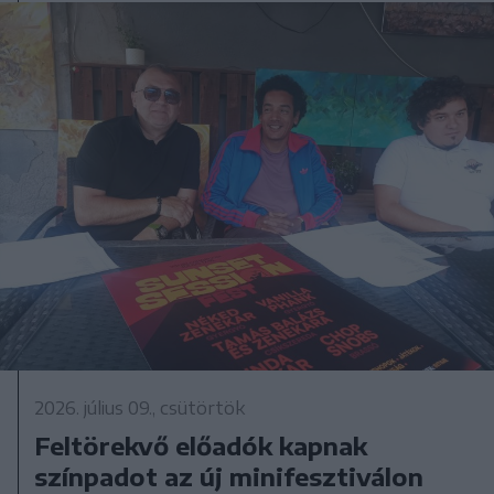
2026. július 09., csütörtök
Feltörekvő előadók kapnak
színpadot az új minifesztiválon