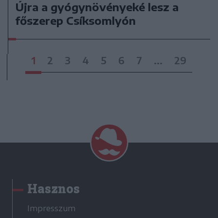
Újra a gyógynövényeké lesz a
főszerep Csíksomlyón
1
2
3
4
5
6
7
...
29
Hasznos
Impresszum