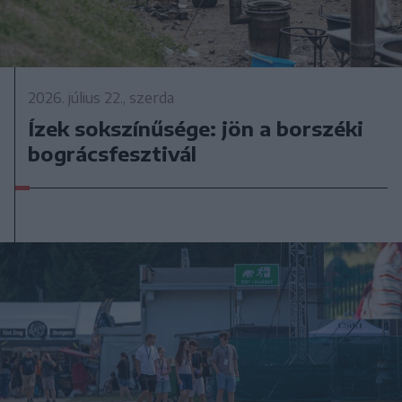
2026. július 22., szerda
Ízek sokszínűsége: jön a borszéki
bográcsfesztivál