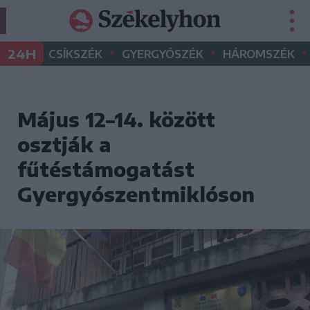
•
•
•
24H
CSÍKSZÉK
GYERGYÓSZÉK
HÁROMSZÉK
Május 12–14. között
osztják a
fűtéstámogatást
Gyergyószentmiklóson