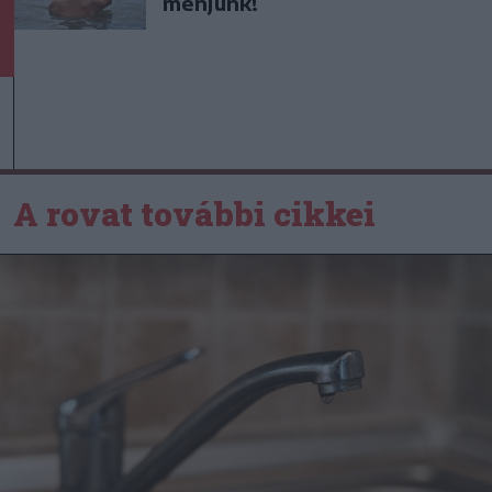
menjünk!
A rovat további cikkei