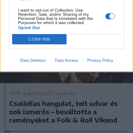
I want to opt-out of Collection, Use,
Retention, Sale, and/or Sharing of my
Personal Data that Is Unrelated with the
Purposes for which it was collected.
Opted Out
CONFIRM
Data Deletion
Data Access
Privacy Policy
2026. augusztus 02., vasárnap
Családias hangulat, telt udvar és
sok ismerős – beváltotta a
reményeket a Folk & Roll Víkend