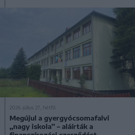
2026. július 27., hétfő
Megújul a gyergyócsomafalvi
„nagy iskola” – aláírták a
finanszírozási szerződést