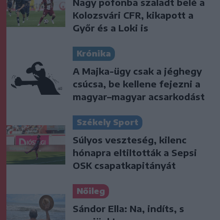
Nagy pofonba szaladt belé a
Kolozsvári CFR, kikapott a
Győr és a Loki is
Krónika
A Majka-ügy csak a jéghegy
csúcsa, be kellene fejezni a
magyar–magyar acsarkodást
Székely Sport
Súlyos veszteség, kilenc
hónapra eltiltották a Sepsi
OSK csapatkapitányát
Nőileg
Sándor Ella: Na, indíts, s