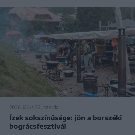
2026. július 22., szerda
Ízek sokszínűsége: jön a borszéki
bográcsfesztivál