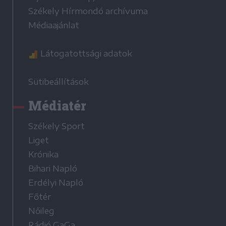
Székely Hírmondó archívuma
Médiaajánlat
Látogatottsági adatok
Sütibeállítások
Médiatér
Székely Sport
Liget
Krónika
Bihari Napló
Erdélyi Napló
Főtér
Nőileg
Rádió GaGa