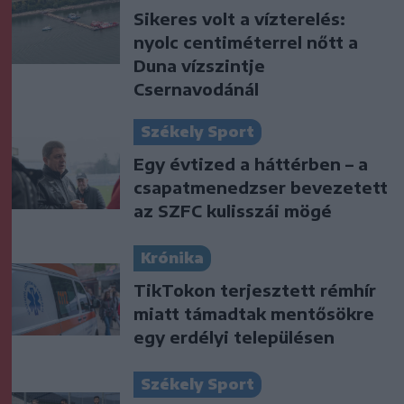
Sikeres volt a vízterelés:
nyolc centiméterrel nőtt a
Duna vízszintje
Csernavodánál
Székely Sport
Egy évtized a háttérben – a
csapatmenedzser bevezetett
az SZFC kulisszái mögé
Krónika
TikTokon terjesztett rémhír
miatt támadtak mentősökre
egy erdélyi településen
Székely Sport