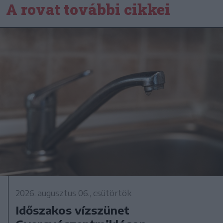
A rovat további cikkei
2026. augusztus 06., csütörtök
Időszakos vízszünet