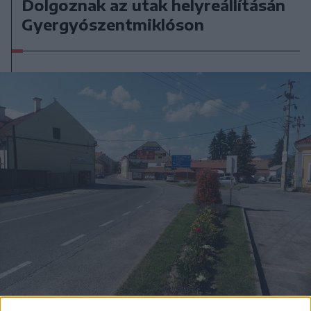
Dolgoznak az utak helyreállításán
Gyergyószentmiklóson