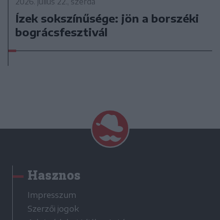
2026. július 22., szerda
Ízek sokszínűsége: jön a borszéki
bográcsfesztivál
Hasznos
Impresszum
Szerzői jogok