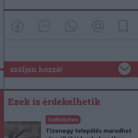
szóljon hozzá!
Ezek is érdekelhetik
Székelyhon
Tizenegy település maradhat