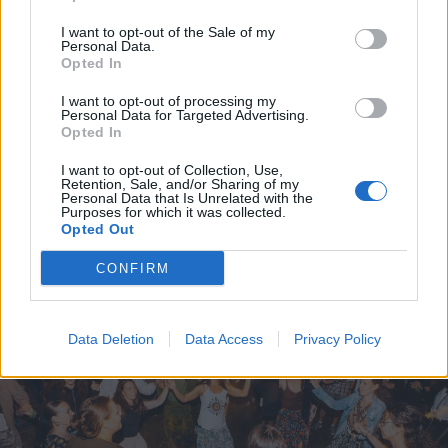
I want to opt-out of the Sale of my
Personal Data.
Opted In
2026. augusztus 03., hétfő
Vízszünetre kell számítani
I want to opt-out of processing my
Personal Data for Targeted Advertising.
Gyergyószentmiklós egy részén
Opted In
I want to opt-out of Collection, Use,
Retention, Sale, and/or Sharing of my
Personal Data that Is Unrelated with the
Purposes for which it was collected.
Opted Out
CONFIRM
Data Deletion
Data Access
Privacy Policy