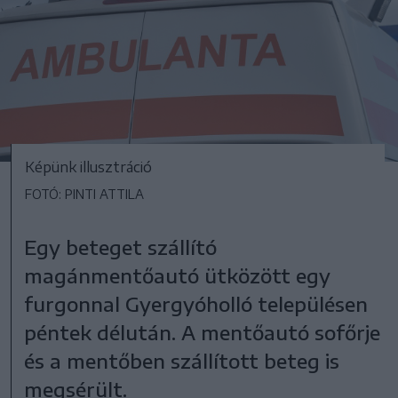
Képünk illusztráció
FOTÓ: PINTI ATTILA
Egy beteget szállító
magánmentőautó ütközött egy
furgonnal Gyergyóholló településen
péntek délután. A mentőautó sofőrje
és a mentőben szállított beteg is
megsérült.