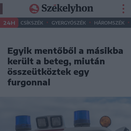
•
•
•
24H
CSÍKSZÉK
GYERGYÓSZÉK
HÁROMSZÉK
Egyik mentőből a másikba
került a beteg, miután
összeütköztek egy
furgonnal