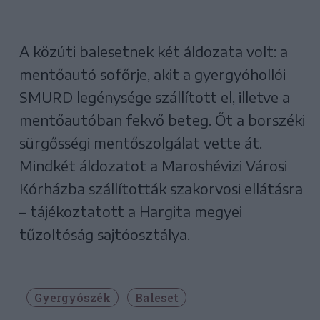
A közúti balesetnek két áldozata volt: a
mentőautó sofőrje, akit a gyergyóhollói
SMURD legénysége szállított el, illetve a
mentőautóban fekvő beteg. Őt a borszéki
sürgősségi mentőszolgálat vette át.
Mindkét áldozatot a Maroshévizi Városi
Kórházba szállították szakorvosi ellátásra
– tájékoztatott a Hargita megyei
tűzoltóság sajtóosztálya.
Gyergyószék
Baleset