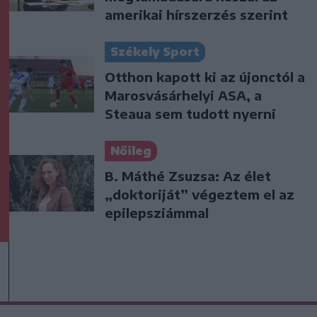
amerikai hírszerzés szerint
Székely Sport
Otthon kapott ki az újonctól a
Marosvásárhelyi ASA, a
Steaua sem tudott nyerni
Nőileg
B. Máthé Zsuzsa: Az élet
„doktoriját” végeztem el az
epilepsziámmal