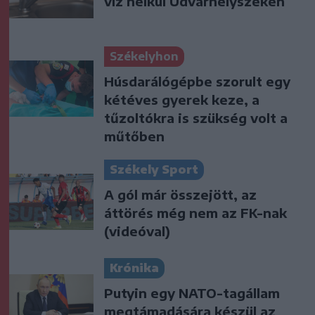
víz nélkül Udvarhelyszéken
Székelyhon
Húsdarálógépbe szorult egy
kétéves gyerek keze, a
tűzoltókra is szükség volt a
műtőben
Székely Sport
A gól már összejött, az
áttörés még nem az FK-nak
(videóval)
Krónika
Putyin egy NATO-tagállam
megtámadására készül az