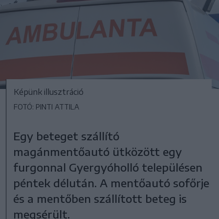
Képünk illusztráció
FOTÓ: PINTI ATTILA
Egy beteget szállító
magánmentőautó ütközött egy
furgonnal Gyergyóholló településen
péntek délután. A mentőautó sofőrje
és a mentőben szállított beteg is
megsérült.