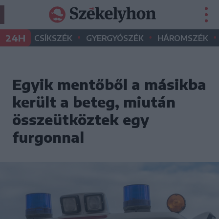
•
•
•
24H
CSÍKSZÉK
GYERGYÓSZÉK
HÁROMSZÉK
Egyik mentőből a másikba
került a beteg, miután
összeütköztek egy
furgonnal