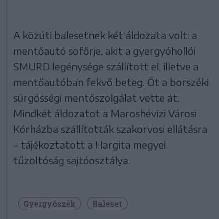
A közúti balesetnek két áldozata volt: a
mentőautó sofőrje, akit a gyergyóhollói
SMURD legénysége szállított el, illetve a
mentőautóban fekvő beteg. Őt a borszéki
sürgősségi mentőszolgálat vette át.
Mindkét áldozatot a Maroshévizi Városi
Kórházba szállították szakorvosi ellátásra
– tájékoztatott a Hargita megyei
tűzoltóság sajtóosztálya.
Gyergyószék
Baleset