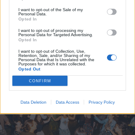
I want to opt-out of the Sale of my
Personal Data.
Opted In
2026. augusztus 03., hétfő
Vízszünetre kell számítani
I want to opt-out of processing my
Personal Data for Targeted Advertising.
Gyergyószentmiklós egy részén
Opted In
I want to opt-out of Collection, Use,
Retention, Sale, and/or Sharing of my
Personal Data that Is Unrelated with the
Purposes for which it was collected.
Opted Out
CONFIRM
Data Deletion
Data Access
Privacy Policy