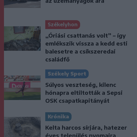
az üzemanyagok ára
Székelyhon
„Óriási csattanás volt” – így
emlékszik vissza a kedd esti
balesetre a csíkszeredai
családfő
Székely Sport
Súlyos veszteség, kilenc
hónapra eltiltották a Sepsi
OSK csapatkapitányát
Krónika
Kelta harcos sírjára, hatezer
éves település nyomaira