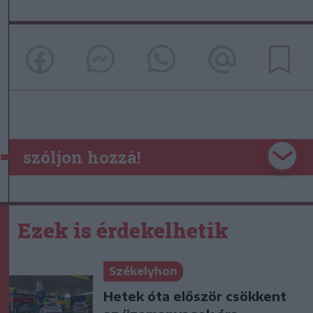
szóljon hozzá!
Ezek is érdekelhetik
Székelyhon
Hetek óta először csökkent