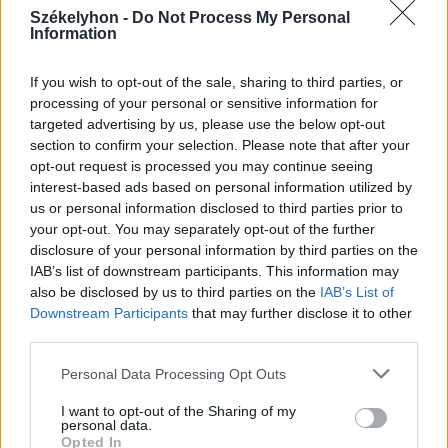
Székelyhon -
Do Not Process My Personal
2026. augusztus 03., hétfő
Information
Hétmillió lejből újul meg a Jakab
Antal tér és két központi utca
If you wish to opt-out of the sale, sharing to third parties, or
processing of your personal or sensitive information for
Gyergyószentmiklóson
targeted advertising by us, please use the below opt-out
section to confirm your selection. Please note that after your
opt-out request is processed you may continue seeing
interest-based ads based on personal information utilized by
us or personal information disclosed to third parties prior to
your opt-out. You may separately opt-out of the further
disclosure of your personal information by third parties on the
IAB’s list of downstream participants. This information may
also be disclosed by us to third parties on the
IAB’s List of
Downstream Participants
that may further disclose it to other
third parties.
Personal Data Processing Opt Outs
I want to opt-out of the Sharing of my
personal data.
Opted In