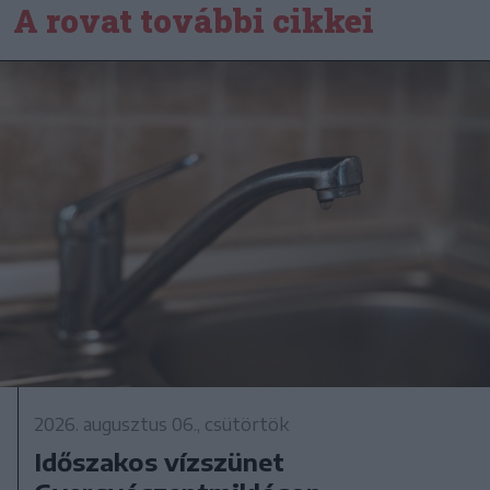
A rovat további cikkei
2026. augusztus 06., csütörtök
Időszakos vízszünet