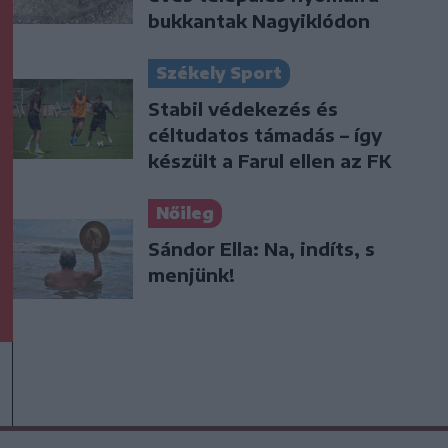
bukkantak Nagyiklódon
Székely Sport
Stabil védekezés és
céltudatos támadás – így
készült a Farul ellen az FK
Nőileg
Sándor Ella: Na, indíts, s
menjünk!