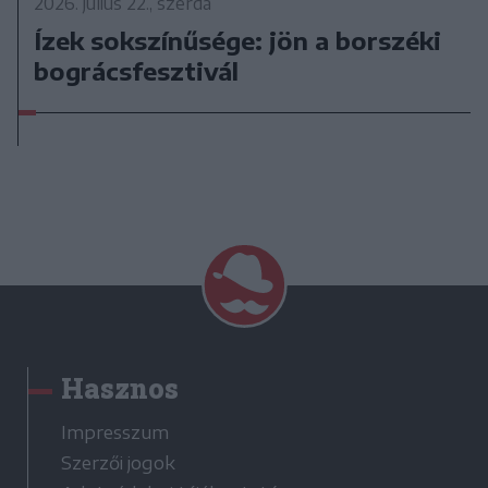
2026. július 22., szerda
Ízek sokszínűsége: jön a borszéki
bográcsfesztivál
Hasznos
Impresszum
Szerzői jogok