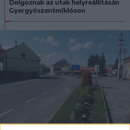
Dolgoznak az utak helyreállításán
Gyergyószentmiklóson