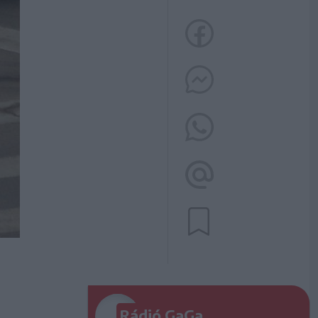
Rádió GaGa