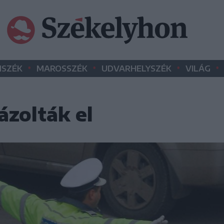
•
•
•
•
SZÉK
MAROSSZÉK
UDVARHELYSZÉK
VILÁG
ázolták el