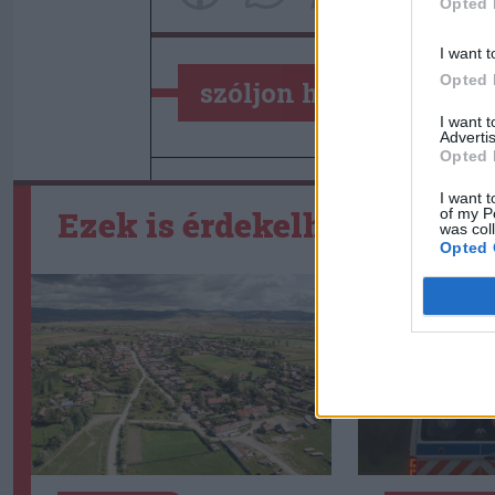
Opted 
I want t
Opted 
szóljon hozzá!
I want 
Advertis
Opted 
I want t
Ezek is érdekelhetik
of my P
was col
Opted 