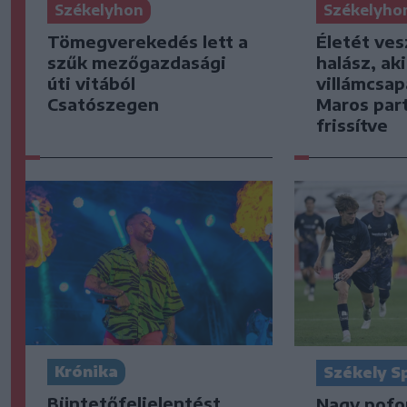
Székelyhon
Székelyho
Tömegverekedés lett a
Életét ves
szűk mezőgazdasági
halász, ak
úti vitából
villámcsap
Csatószegen
Maros part
frissítve
Krónika
Székely S
Büntetőfeljelentést
Nagy pofo