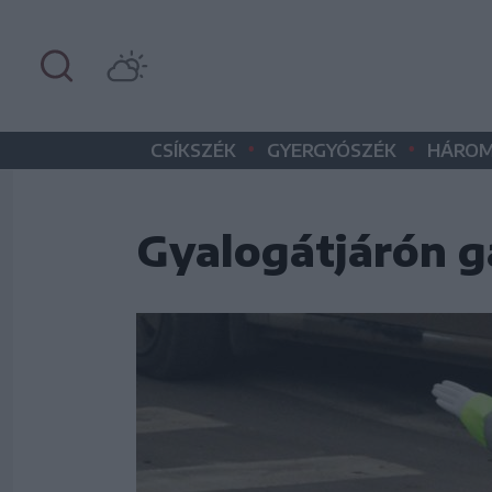
•
•
CSÍKSZÉK
GYERGYÓSZÉK
HÁROM
Gyalogátjárón g