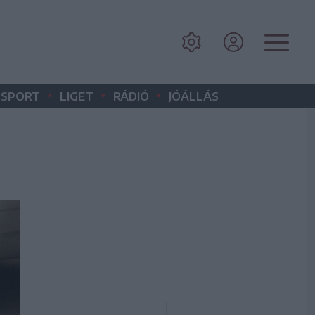
•
•
•
SPORT
LIGET
RÁDIÓ
JÓÁLLÁS