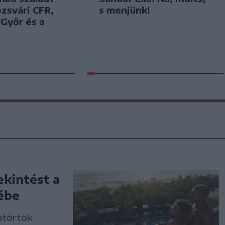
ozsvári CFR,
s menjünk!
 Győr és a
ekintést a
ébe
ütörtök