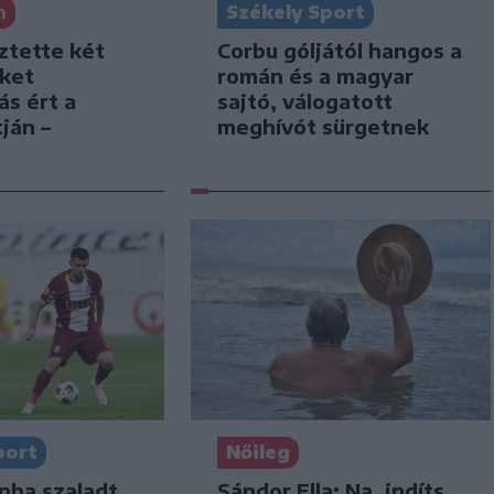
Székely Sport
n
Corbu góljától hangos a
ztette két
román és a magyar
iket
sajtó, válogatott
ás ért a
meghívót sürgetnek
ján –
port
Nőileg
nba szaladt
Sándor Ella: Na, indíts,