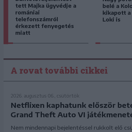
tett Majka ügyvédje a
belé a Kol
romániai
kikapott a
telefonszámról
Loki is
érkezett fenyegetés
miatt
A rovat további cikkei
2026. augusztus 06., csütörtök
Netflixen kaphatunk először bet
Grand Theft Auto VI játékmenet
Nem mindennapi bejelentéssel rukkolt elő cs