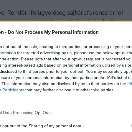
yei Rendőr-felügyelőség sajtóreferense arról
 magyarországi S. R., amint járművével a Piac
scu utca irányába haladt, elgázolta a Posta
on -
Do Not Process My Personal Information
K. M.-et. A 78 éves asszony röviddel
to opt-out of the sale, sharing to third parties, or processing of your per
alt elszenvedett sérüléseibe.
formation for targeted advertising by us, please use the below opt-out s
r selection. Please note that after your opt-out request is processed y
eing interest-based ads based on personal information utilized by us or
ellen nem szándékos emberölés alapos
disclosed to third parties prior to your opt-out. You may separately opt-
izsgálásokat. A hatóságok azt próbálják
losure of your personal information by third parties on the IAB’s list of
. This information may also be disclosed by us to third parties on the
IA
n sebességgel haladt, illetve müködött-e
Participants
that may further disclose it to other third parties.
l Data Processing Opt Outs
o opt-out of the Sharing of my personal data.