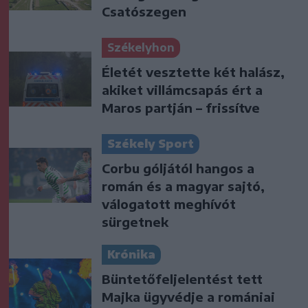
Csatószegen
Székelyhon
Életét vesztette két halász,
akiket villámcsapás ért a
Maros partján – frissítve
Székely Sport
Corbu góljától hangos a
román és a magyar sajtó,
válogatott meghívót
sürgetnek
Krónika
Büntetőfeljelentést tett
Majka ügyvédje a romániai