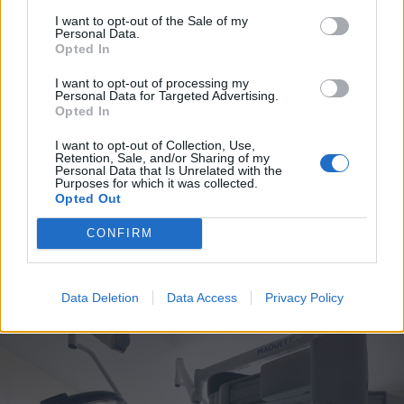
I want to opt-out of the Sale of my
Personal Data.
Opted In
I want to opt-out of processing my
2026. augusztus 06., csütörtök
Personal Data for Targeted Advertising.
Opted In
Bolojan szerint négy éve a
közlekedési minisztériumnál van
I want to opt-out of Collection, Use,
Retention, Sale, and/or Sharing of my
egy projekt, ami a Duna
Personal Data that Is Unrelated with the
Purposes for which it was collected.
vízhozamának növelését segítené
Opted Out
elő
CONFIRM
Data Deletion
Data Access
Privacy Policy