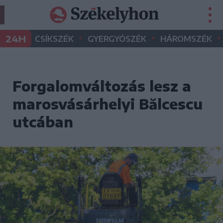
•
•
•
24H
CSÍKSZÉK
GYERGYÓSZÉK
HÁROMSZÉK
Forgalomváltozás lesz a
marosvásárhelyi Bălcescu
utcában