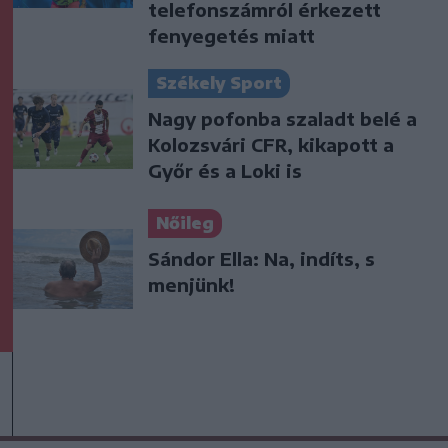
telefonszámról érkezett
fenyegetés miatt
Székely Sport
Nagy pofonba szaladt belé a
Kolozsvári CFR, kikapott a
Győr és a Loki is
Nőileg
Sándor Ella: Na, indíts, s
menjünk!