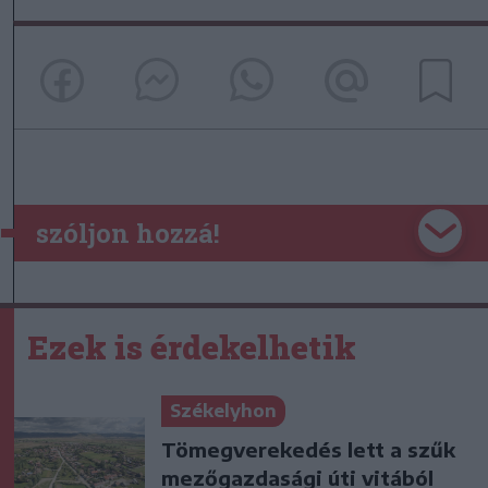
szóljon hozzá!
Ezek is érdekelhetik
Székelyhon
Tömegverekedés lett a szűk
mezőgazdasági úti vitából