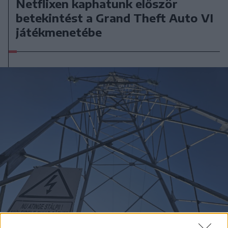
Netflixen kaphatunk először
betekintést a Grand Theft Auto VI
játékmenetébe