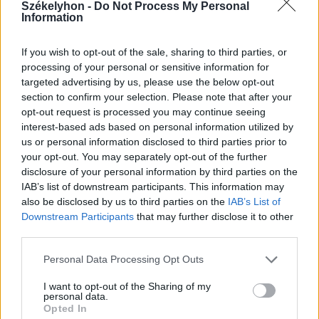
Székelyhon -
Do Not Process My Personal
2026. augusztus 06., csütörtök
Information
Villamosenergia-válság
enyhítéséről szóló intézkedéseket
If you wish to opt-out of the sale, sharing to third parties, or
processing of your personal or sensitive information for
fogadott el a kormány
targeted advertising by us, please use the below opt-out
section to confirm your selection. Please note that after your
opt-out request is processed you may continue seeing
interest-based ads based on personal information utilized by
us or personal information disclosed to third parties prior to
your opt-out. You may separately opt-out of the further
disclosure of your personal information by third parties on the
IAB’s list of downstream participants. This information may
also be disclosed by us to third parties on the
IAB’s List of
Downstream Participants
that may further disclose it to other
third parties.
Personal Data Processing Opt Outs
I want to opt-out of the Sharing of my
personal data.
Opted In