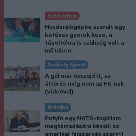
Székelyhon
Húsdarálógépbe szorult egy
kétéves gyerek keze, a
tűzoltókra is szükség volt a
műtőben
Székely Sport
A gól már összejött, az
áttörés még nem az FK-nak
(videóval)
Krónika
Putyin egy NATO-tagállam
megtámadására készül az
amerikai hírszerzés szerint