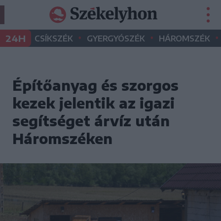
•
•
•
24H
CSÍKSZÉK
GYERGYÓSZÉK
HÁROMSZÉK
Építőanyag és szorgos
kezek jelentik az igazi
segítséget árvíz után
Háromszéken