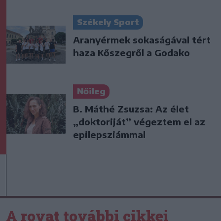
Székely Sport
Aranyérmek sokaságával tért
haza Kőszegről a Godako
Nőileg
B. Máthé Zsuzsa: Az élet
„doktoriját” végeztem el az
epilepsziámmal
A rovat további cikkei