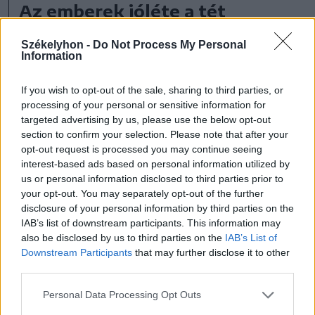
Az emberek jóléte a tét
Tăraș Silviu szerint nem minden
Székelyhon -
Do Not Process My Personal
Information
kökösbácsteleki lakónak nyújt vigaszt az
adomány, még akkor sem, ha jelentősebb
If you wish to opt-out of the sale, sharing to third parties, or
támogatásokhoz jutottak, mint a 2018-as
processing of your personal or sensitive information for
targeted advertising by us, please use the below opt-out
árvíz idején.
section to confirm your selection. Please note that after your
opt-out request is processed you may continue seeing
interest-based ads based on personal information utilized by
us or personal information disclosed to third parties prior to
A lakók többsége főként
your opt-out. You may separately opt-out of the further
disclosure of your personal information by third parties on the
azt szeretné, ha
IAB’s list of downstream participants. This information may
also be disclosed by us to third parties on the
IAB’s List of
megerősítenék a gátakat.
Downstream Participants
that may further disclose it to other
third parties.
Personal Data Processing Opt Outs