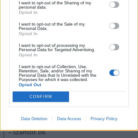
„Én a múlt héten is írtam egy átiratot a
I want to opt-out of the Sharing of my
personal data.
vízügyi igazgatóságnak, emlékeztettem
Opted In
őket a kérésünkre, és megkértem, hogy
I want to opt-out of the Sale of my
Personal Data.
mondják el azt is, hogy milyen szakaszába
Opted In
érkezett a gátaknak a helyreállítása.
I want to opt-out of processing my
Personal Data for Targeted Advertising.
Opted In
Eddig csak az első
I want to opt-out of Collection, Use,
Retention, Sale, and/or Sharing of my
beavatkozás történt meg,
Personal Data that Is Unrelated with the
Purposes for which it was collected.
vagyis kijavították, ahol
Opted Out
elszakadt. Két nap alatt
CONFIRM
ennyi pénz volt, ennyit
dolgoztak”
Data Deletion
Data Access
Privacy Policy
– számolt be.