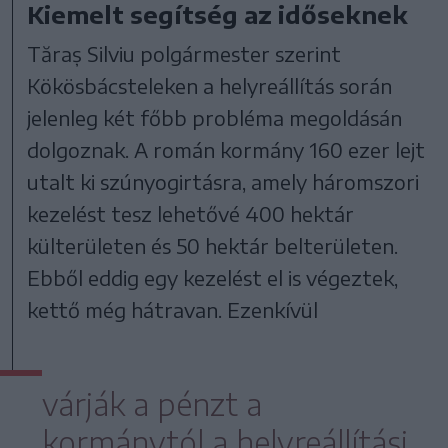
Kiemelt segítség az időseknek
Tăraș Silviu polgármester szerint
Kökösbácsteleken a helyreállítás során
jelenleg két főbb probléma megoldásán
dolgoznak. A román kormány 160 ezer lejt
utalt ki szúnyogirtásra, amely háromszori
kezelést tesz lehetővé 400 hektár
külterületen és 50 hektár belterületen.
Ebből eddig egy kezelést el is végeztek,
kettő még hátravan. Ezenkívül
várják a pénzt a
kormánytól a helyreállítási