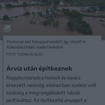
Pontosan két hónappal ezelőtt így nézett ki
Kökösbácstelek madártávlatból
FOTÓ: TUCHILUȘ ALEX
Árvíz után építkeznek
Nagyborosnyóra homok és kavics
érkezett nemrég, elsősorban ezekre volt
szükség a megrongálódott házak
javításához. Az építkezési anyagot a