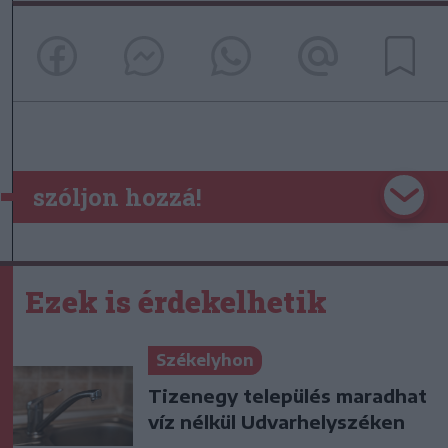
szóljon hozzá!
Ezek is érdekelhetik
Székelyhon
Tizenegy település maradhat
víz nélkül Udvarhelyszéken