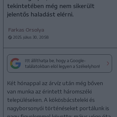
tekintetében még nem sikerült
jelentős haladást elérni.
Farkas Orsolya
2025. július 30., 20:58
Itt állíthatja be, hogy a Google-
találatokban elöl legyen a Székelyhon!
Két hónappal az árvíz után még bőven
van munka az érintett háromszéki
településeken. A kökösbácsteleki és
nagyborsonyói történéseket portálunk is
nagy figyelemmel követte: május vége óta