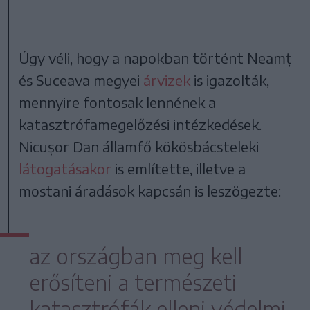
Úgy véli, hogy a napokban történt Neamț
és Suceava megyei
árvizek
is igazolták,
mennyire fontosak lennének a
katasztrófamegelőzési intézkedések.
Nicușor Dan államfő kökösbácsteleki
látogatásakor
is említette, illetve a
mostani áradások kapcsán is leszögezte:
az országban meg kell
erősíteni a természeti
katasztrófák elleni védelmi