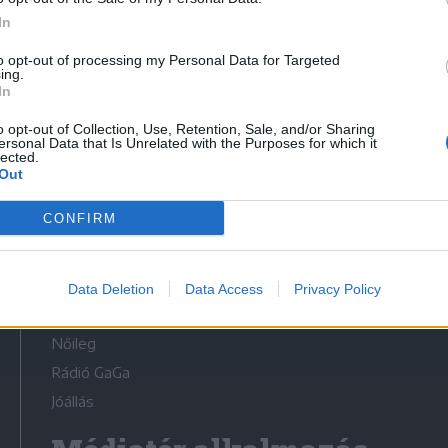
In
to opt-out of processing my Personal Data for Targeted
ing.
In
Médiatér
o opt-out of Collection, Use, Retention, Sale, and/or Sharing
ersonal Data that Is Unrelated with the Purposes for which it
lected.
Székely Sport
Out
Liget
CONFIRM
Krónika
Bihari Napló
Erdélyi Napló
Data Deletion
Data Access
Privacy Policy
Főtér
Nőileg
Rádió GaGa
Jóállás