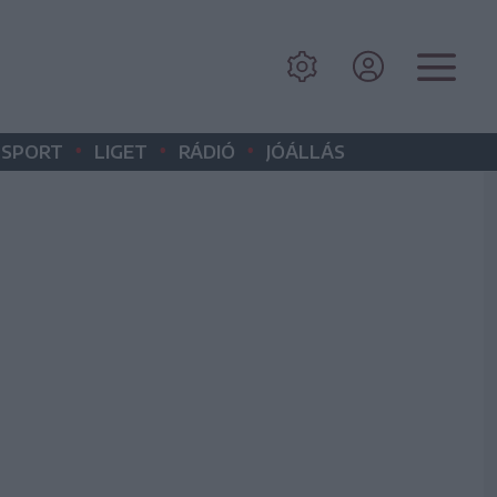
•
•
•
SPORT
LIGET
RÁDIÓ
JÓÁLLÁS