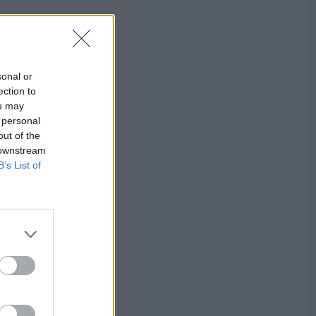
sonal or
ection to
ou may
 personal
out of the
 downstream
B’s List of