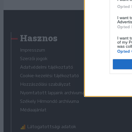
Opted 
I want 
Advertis
Opted 
Hasznos
I want t
of my P
was col
Impresszum
Opted 
Szerzői jogok
Adatvédelmi tájékoztató
Cookie-kezelési tájékoztató
Hozzászólási szabályzat
Nyomtatott lapjaink archívuma
Székely Hírmondó archívuma
Médiaajánlat
Látogatottsági adatok