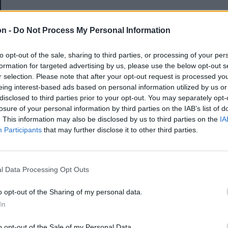
E-mail-cím
on -
Do Not Process My Personal Information
to opt-out of the sale, sharing to third parties, or processing of your per
Jelszó
formation for targeted advertising by us, please use the below opt-out s
r selection. Please note that after your opt-out request is processed y
eing interest-based ads based on personal information utilized by us or
disclosed to third parties prior to your opt-out. You may separately opt-
Elfelejtette a jelszavát?
losure of your personal information by third parties on the IAB’s list of
. This information may also be disclosed by us to third parties on the
IA
Participants
that may further disclose it to other third parties.
BEJELENTKEZÉS
Regisztráció
l Data Processing Opt Outs
o opt-out of the Sharing of my personal data.
In
o opt-out of the Sale of my Personal Data.