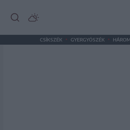
•
•
CSÍKSZÉK
GYERGYÓSZÉK
HÁROM