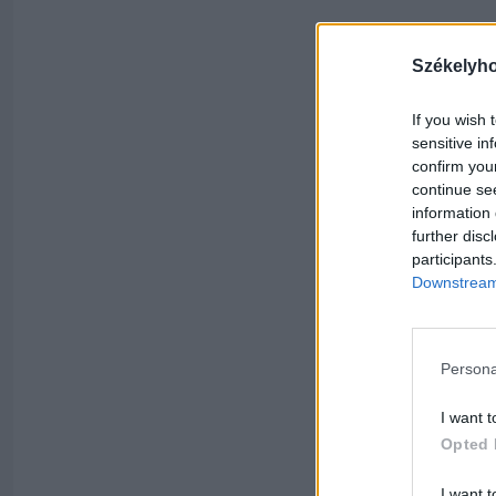
Székelyh
If you wish 
sensitive in
confirm you
continue se
information 
further disc
participants
Downstream 
Persona
I want t
Opted 
I want t