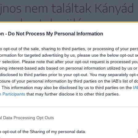
ajnos nem találtak Kányád
 csak a település
on -
Do Not Process My Personal Information
elöli bejáratánál.
to opt-out of the sale, sharing to third parties, or processing of your per
formation for targeted advertising by us, please use the below opt-out s
r selection. Please note that after your opt-out request is processed y
eing interest-based ads based on personal information utilized by us or
krosodva, benőtte a gaz, hiszen eredeti
disclosed to third parties prior to your opt-out. You may separately opt-
s pedig Magyarországon élt, így kevésbé volt
losure of your personal information by third parties on the IAB’s list of
. This information may also be disclosed by us to third parties on the
IA
z örökössel sikerült megegyeznie az
Participants
that may further disclose it to other third parties.
rolhatták a területet.
l Data Processing Opt Outs
o opt-out of the Sharing of my personal data.