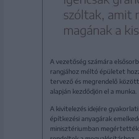
szóltak, ami
magának a kis
A vezetőség számára elsősorba
rangjához méltó épületet hozza
tervező és megrendelő között,
alapján kezdődjön el a munka.
A kivitelezés idejére gyakorla
építkezési anyagárak emelkedés
minisztériumban megértették 
rendeltek a megvalósításhoz.