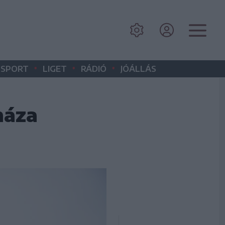
•
•
•
SPORT
LIGET
RÁDIÓ
JÓÁLLÁS
háza