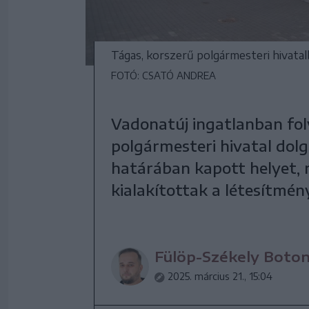
Tágas, korszerű polgármesteri hivata
FOTÓ: CSATÓ ANDREA
Vadonatúj ingatlanban fo
polgármesteri hivatal dolg
határában kapott helyet, r
kialakítottak a létesítmé
Fülöp-Székely Boto
2025. március 21., 15:04