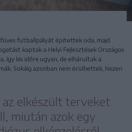
üves futballpályát építettek oda, majd
ogatást kaptak a Helyi Fejlesztések Országos
így kis időre ugyan, de elhárultak a
mák. Sokáig azonban nem örülhettek, hiszen
 az elkészült terveket
ll, miután azok egy
diózus elképzelésről