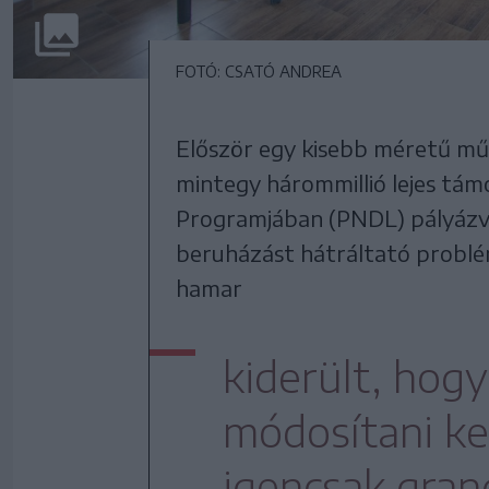
FOTÓ: CSATÓ ANDREA
Először egy kisebb méretű műf
mintegy hárommillió lejes tám
Programjában (PNDL) pályázva, 
beruházást hátráltató problé
hamar
kiderült, hogy
módosítani ke
igencsak gran