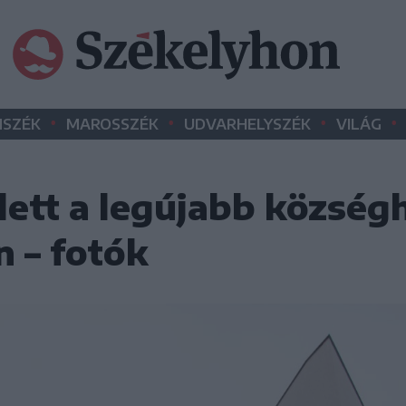
•
•
•
•
SZÉK
MAROSSZÉK
UDVARHELYSZÉK
VILÁG
ett a legújabb község
 – fotók