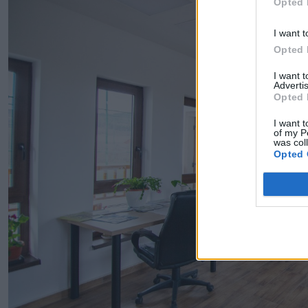
Opted 
I want t
Opted 
I want 
Advertis
Opted 
I want t
of my P
was col
Opted 