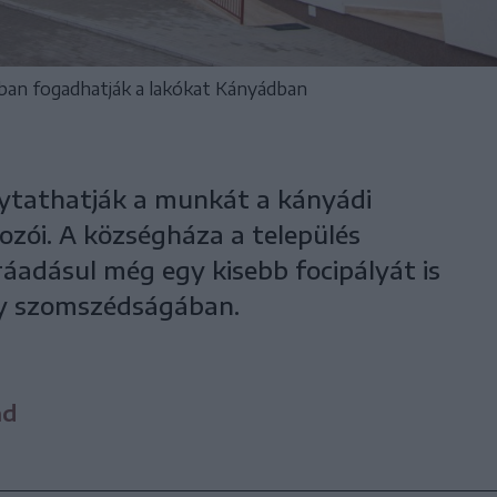
lban fogadhatják a lakókat Kányádban
lytathatják a munkát a kányádi
ozói. A községháza a település
áadásul még egy kisebb focipályát is
ny szomszédságában.
nd