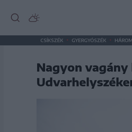
•
•
CSÍKSZÉK
GYERGYÓSZÉK
HÁROM
Nagyon vagány l
Udvarhelyszéken