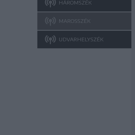
HÁROMSZÉK
MAROSSZÉK
UDVARHELYSZÉK