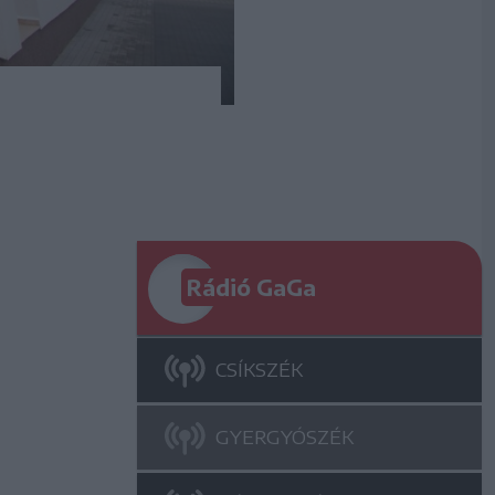
Rádió GaGa
CSÍKSZÉK
GYERGYÓSZÉK