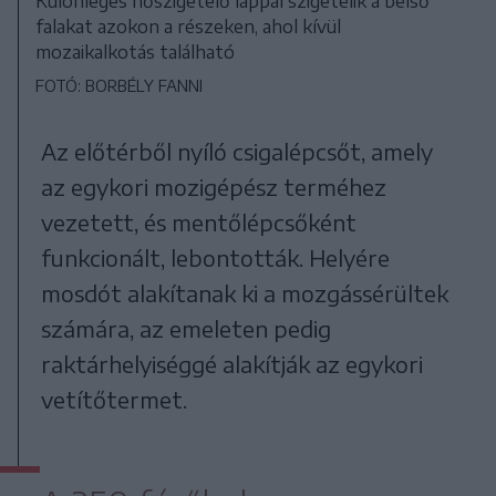
Különleges hőszigetelő lappal szigetelik a belső
falakat azokon a részeken, ahol kívül
mozaikalkotás található
FOTÓ: BORBÉLY FANNI
Az előtérből nyíló csigalépcsőt, amely
az egykori mozigépész terméhez
vezetett, és mentőlépcsőként
funkcionált, lebontották. Helyére
mosdót alakítanak ki a mozgássérültek
számára, az emeleten pedig
raktárhelyiséggé alakítják az egykori
vetítőtermet.