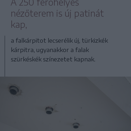
A 250 férőhelyes
nézőterem is új patinát
kap,
a falkárpitot lecserélik új, türkizkék
kárpitra, ugyanakkor a falak
szürkéskék színezetet kapnak.