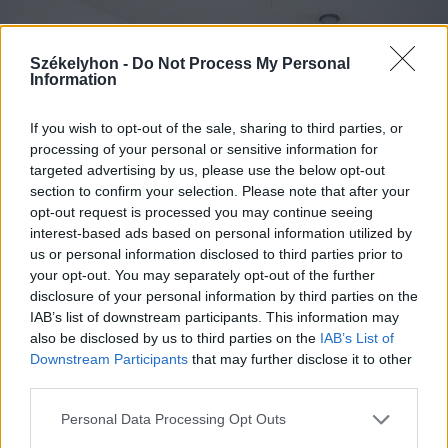
Székelyhon -
Do Not Process My Personal
Information
Az új szellőző rendszer a táncpróbateremben
If you wish to opt-out of the sale, sharing to third parties, or
processing of your personal or sensitive information for
FOTÓ: BORBÉLY FANNI
targeted advertising by us, please use the below opt-out
section to confirm your selection. Please note that after your
Márton Árpád képzőművész – akinek
opt-out request is processed you may continue seeing
interest-based ads based on personal information utilized by
nevéhez a mozaikalkotások fűződnek –
us or personal information disclosed to third parties prior to
műhelye is megújul, ide költözhet majd
your opt-out. You may separately opt-out of the further
disclosure of your personal information by third parties on the
vissza a város neves alkotója, mihelyt
IAB’s list of downstream participants. This information may
befejezik a kivitelezést.
also be disclosed by us to third parties on the
IAB’s List of
Downstream Participants
that may further disclose it to other
third parties.
Modern és korszerű lesz
Personal Data Processing Opt Outs
Az 1957–1960 között épült ingatlan új