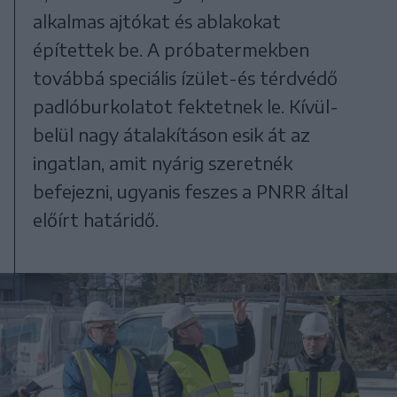
alkalmas ajtókat és ablakokat
építettek be. A próbatermekben
továbbá speciális ízület-és térdvédő
padlóburkolatot fektetnek le. Kívül-
belül nagy átalakításon esik át az
ingatlan, amit nyárig szeretnék
befejezni, ugyanis feszes a PNRR által
előírt határidő.