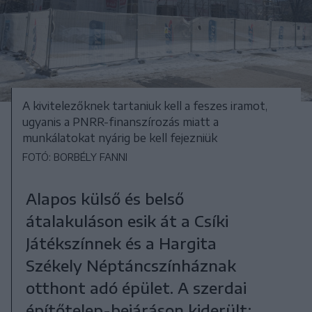
A kivitelezőknek tartaniuk kell a feszes iramot,
ugyanis a PNRR-finanszírozás miatt a
munkálatokat nyárig be kell fejezniük
FOTÓ: BORBÉLY FANNI
Alapos külső és belső
átalakuláson esik át a Csíki
Játékszínnek és a Hargita
Székely Néptáncszínháznak
otthont adó épület. A szerdai
építőtelep-bejáráson kiderült: