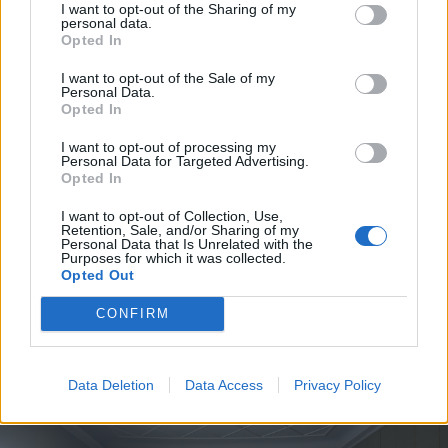
I want to opt-out of the Sharing of my
fűtés- és villanyáram-rendszert, új
personal data.
Opted In
tűzvédelmi rendszert és új légtechnikát
kap. A szellőztetés megoldására főként
I want to opt-out of the Sale of my
Personal Data.
a nézőtéren volt szükség. Ugyanakkor
Opted In
I want to opt-out of processing my
Personal Data for Targeted Advertising.
Opted In
korszerű lesz a
I want to opt-out of Collection, Use,
Retention, Sale, and/or Sharing of my
színpadtechnika is,
Personal Data that Is Unrelated with the
Purposes for which it was collected.
Opted Out
oda 7 kézi és 7 elektromos vezérlésű
CONFIRM
csörlőrendszert szerelnek fel.
Data Deletion
Data Access
Privacy Policy