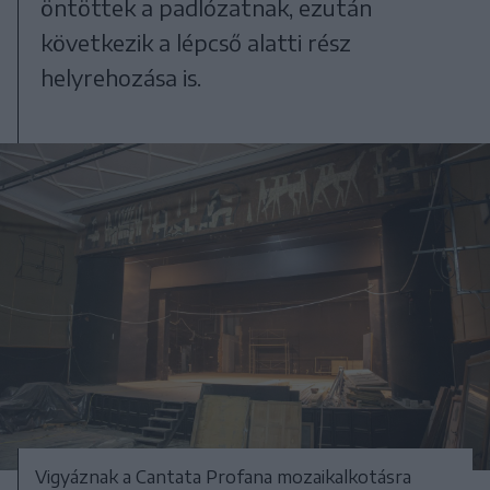
öntöttek a padlózatnak, ezután
következik a lépcső alatti rész
helyrehozása is.
Vigyáznak a Cantata Profana mozaikalkotásra