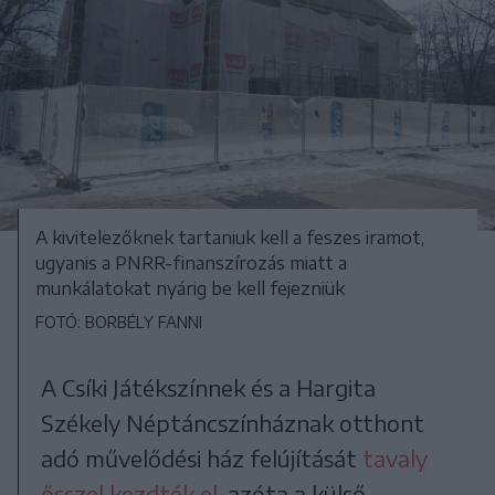
A kivitelezőknek tartaniuk kell a feszes iramot,
ugyanis a PNRR-finanszírozás miatt a
munkálatokat nyárig be kell fejezniük
FOTÓ: BORBÉLY FANNI
A Csíki Játékszínnek és a Hargita
Székely Néptáncszínháznak otthont
adó művelődési ház felújítását
tavaly
ősszel kezdték el
, azóta a külső