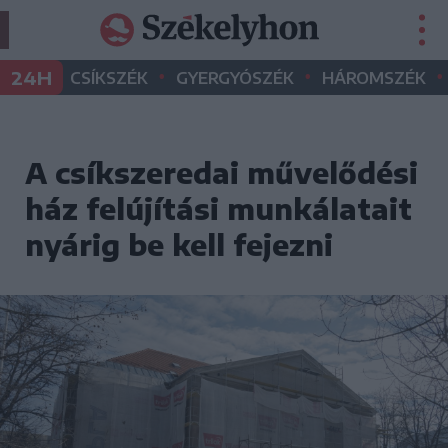
•
•
•
24H
CSÍKSZÉK
GYERGYÓSZÉK
HÁROMSZÉK
A csíkszeredai művelődési
ház felújítási munkálatait
nyárig be kell fejezni