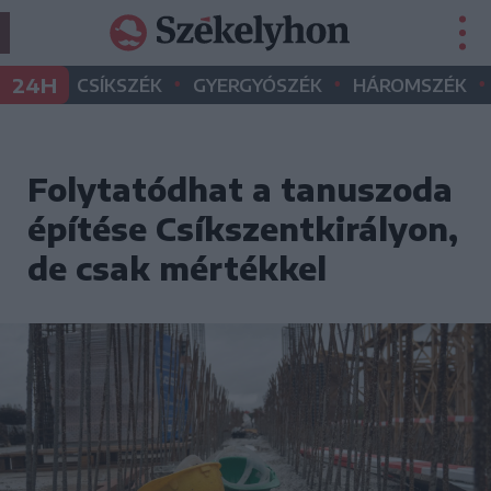
•
•
•
24H
CSÍKSZÉK
GYERGYÓSZÉK
HÁROMSZÉK
Folytatódhat a tanuszoda
építése Csíkszentkirályon,
de csak mértékkel