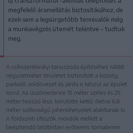
új transzformátor-állomás telepítését a
megfelelő áramellátás biztosításához, de
ezek sem a legsürgetőbb tennivalók még
a munkavégzés ütemét tekintve – tudtuk
meg.
A csíkszentkirályi tanuszoda építéséhez 4888
négyzetméter területet biztosított a község,
parkoló, zöldövezet és járda is készül az épület
körül. Az úszómedence 15 méter széles és 25
méter hosszú lesz, körülötte kettő, illetve 6,8
méter szélességű pihenőhelyeket alakítanak ki.
A földszinti öltözők, mosdók mellett a
beépítendő tetőtérben erőterem, tornaterem