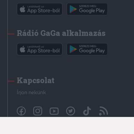
Rádió GaGa alkalmazás
Kapcsolat
Írjon nekünk