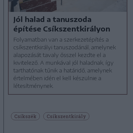
Jól halad a tanuszoda
építése Csíkszentkirályon
Folyamatban van a szerkezetépítés a
csíkszentkirályi tanuszodánál, amelynek
alapozását tavaly ősszel kezdte el a
kivitelező. A munkával jól haladnak, így
tarthatónak tűnik a határidő, amelynek
értelmében idén el kell készülnie a
létesítménynek.
Csíkszék
Csíkszentkirály