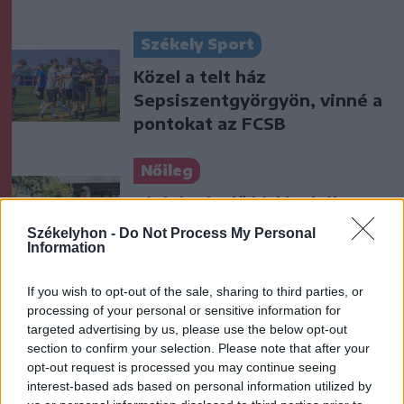
Székely Sport
Közel a telt ház
Sepsiszentgyörgyön, vinné a
pontokat az FCSB
Nőileg
Virágkedvelő kislányból
„influenszer-füvesasszony”:
Székelyhon -
Do Not Process My Personal
Gáspár Hajnal
Information
If you wish to opt-out of the sale, sharing to third parties, or
processing of your personal or sensitive information for
targeted advertising by us, please use the below opt-out
section to confirm your selection. Please note that after your
opt-out request is processed you may continue seeing
interest-based ads based on personal information utilized by
A rovat további cikkei