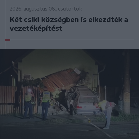
2026. augusztus 06., csütörtök
Két csíki községben is elkezdték a
vezetéképítést