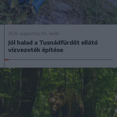
2026. augusztus 04., kedd
Jól halad a Tusnádfürdőt ellátó
vízvezeték építése