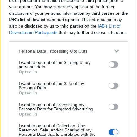
us or personal information disclosed to third parties prior to
your opt-out. You may separately opt-out of the further
disclosure of your personal information by third parties on the
IAB’s list of downstream participants. This information may
also be disclosed by us to third parties on the
IAB’s List of
Downstream Participants
that may further disclose it to other
third parties.
Personal Data Processing Opt Outs
I want to opt-out of the Sharing of my
personal data.
Opted In
I want to opt-out of the Sale of my
Personal Data.
Opted In
I want to opt-out of processing my
Personal Data for Targeted Advertising.
2026. augusztus 10., hétfő
Opted In
Kisajátítások a csíki
I want to opt-out of Collection, Use,
bevásárlóközpont környékén:
Retention, Sale, and/or Sharing of my
Personal Data that Is Unrelated with the