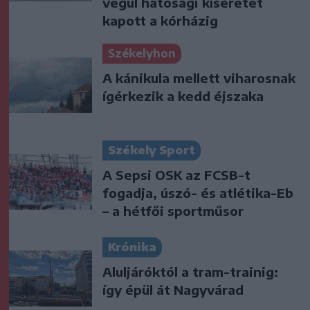
végül hatósági kíséretet
kapott a kórházig
Székelyhon
A kánikula mellett viharosnak
ígérkezik a kedd éjszaka
Székely Sport
A Sepsi OSK az FCSB-t
fogadja, úszó- és atlétika-Eb
– a hétfői sportműsor
Krónika
Aluljáróktól a tram-trainig:
így épül át Nagyvárad