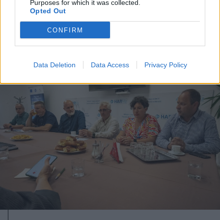
értékbecslés alapján kártalanítanak
Purposes for which it was collected.
Opted Out
CONFIRM
Data Deletion
Data Access
Privacy Policy