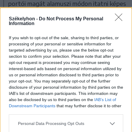
portói magát alamuszi módon itatni képes
voltáról azonban igen, azzal az elvi
Székelyhon -
Do Not Process My Personal
fenntartással, hogy a hatputtonyos tokaji
Information
aszúval azért nem mérhető össze.
If you wish to opt-out of the sale, sharing to third parties, or
Merthogy nem is úgy készül…
processing of your personal or sensitive information for
targeted advertising by us, please use the below opt-out
section to confirm your selection. Please note that after your
opt-out request is processed you may continue seeing
interest-based ads based on personal information utilized by
us or personal information disclosed to third parties prior to
your opt-out. You may separately opt-out of the further
disclosure of your personal information by third parties on the
IAB’s list of downstream participants. This information may
also be disclosed by us to third parties on the
IAB’s List of
Downstream Participants
that may further disclose it to other
third parties.
Personal Data Processing Opt Outs