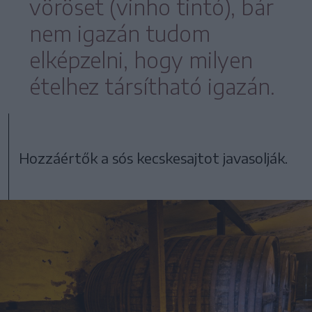
vöröset (vinho tintó), bár
nem igazán tudom
elképzelni, hogy milyen
ételhez társítható igazán.
Hozzáértők a sós kecskesajtot javasolják.