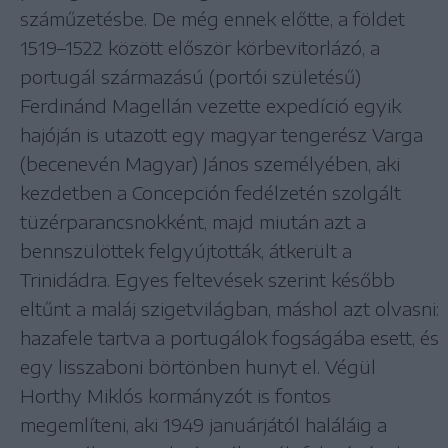
száműzetésbe. De még ennek előtte, a földet
1519–1522 között először körbevitorlázó, a
portugál származású (portói születésű)
Ferdinánd Magellán vezette expedíció egyik
hajóján is utazott egy magyar tengerész Varga
(becenevén Magyar) János személyében, aki
kezdetben a Concepción fedélzetén szolgált
tüzérparancsnokként, majd miután azt a
bennszülöttek felgyújtották, átkerült a
Trinidádra. Egyes feltevések szerint később
eltűnt a maláj szigetvilágban, máshol azt olvasni:
hazafele tartva a portugálok fogságába esett, és
egy lisszaboni börtönben hunyt el. Végül
Horthy Miklós kormányzót is fontos
megemlíteni, aki 1949 januárjától haláláig a