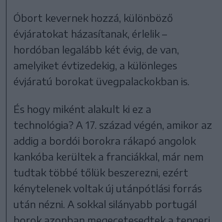
Óbort kevernek hozzá, különböző
évjáratokat házasítanak, érlelik –
hordóban legalább két évig, de van,
amelyiket évtizedekig, a különleges
évjáratú borokat üvegpalackokban is.
És hogy miként alakult ki ez a
technológia? A 17. század végén, amikor az
addig a bordói borokra rákapó angolok
kankóba kerültek a franciákkal, már nem
tudtak többé tőlük beszerezni, ezért
kénytelenek voltak új utánpótlási forrás
után nézni. A sokkal silányabb portugál
borok azonban megecetesedtek a tengeri