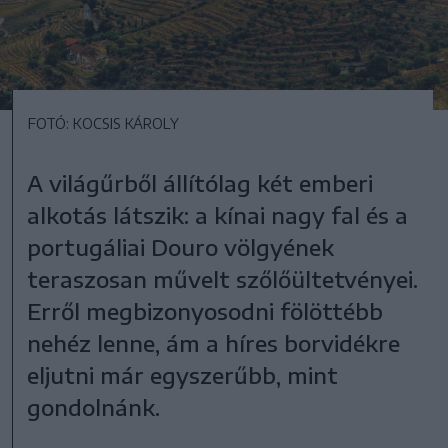
FOTÓ: KOCSIS KÁROLY
A világűrből állítólag két emberi
alkotás látszik: a kínai nagy fal és a
portugáliai Douro völgyének
teraszosan művelt szőlőültetvényei.
Erről megbizonyosodni fölöttébb
nehéz lenne, ám a híres borvidékre
eljutni már egyszerűbb, mint
gondolnánk.