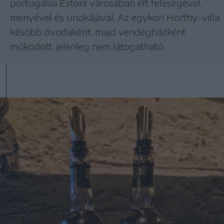
portugáliai Estoril városában élt feleségével,
menyével és unokájával. Az egykori Horthy-villa
később óvodaként, majd vendégházként
működött, jelenleg nem látogatható.