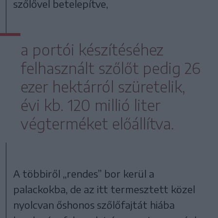
szőlővel betelepítve,
a portói készítéséhez
felhasznált szőlőt pedig 26
ezer hektárról szüretelik,
évi kb. 120 millió liter
végterméket előállítva.
A többiről „rendes” bor kerül a
palackokba, de az itt termesztett közel
nyolcvan őshonos szőlőfajtát hiába