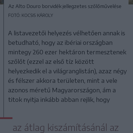
Az Alto Douro borvidék jellegzetes szőlőművelése
FOTÓ: KOCSIS KÁROLY
A listavezetői helyezés vélhetően annak is
betudható, hogy az ibériai országban
mintegy 260 ezer hektáron termesztenek
szőlőt (ezzel az első tíz között
helyezkedik el a világranglistán), azaz négy
és félszer akkora területen, mint a vele
azonos méretű Magyarországon, ám a
titok nyitja inkább abban rejlik, hogy
az átlag kiszámításánál az