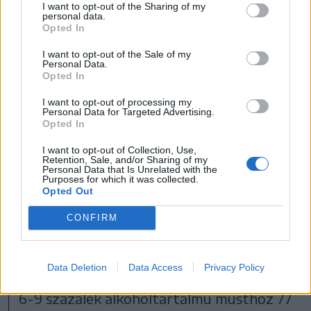
I want to opt-out of the Sharing of my
personal data.
Opted In
I want to opt-out of the Sale of my
Personal Data.
A teraszos művelést az 1970-es évektől kezdték
Opted In
meghonosítani, addig a meredek területeken csak
kézzel lehetett kezelni, szüretelni a szőlőt.
I want to opt-out of processing my
Personal Data for Targeted Advertising.
FOTÓ: BALÁSI CSABA
Opted In
I want to opt-out of Collection, Use,
Borpárlat a mustban
Retention, Sale, and/or Sharing of my
Personal Data that Is Unrelated with the
Purposes for which it was collected.
A port wine, vagyis a
portói
leginkább a
Opted Out
sherryhez vagy a madeirához
CONFIRM
hasonlítható, alkohollal erősített
csemege- vagy inkább likőrbor. A szüretet
Data Deletion
Data Access
Privacy Policy
követő 3-4. napon a még erjedésben lévő,
6-9 százalék alkoholtartalmú musthoz 77