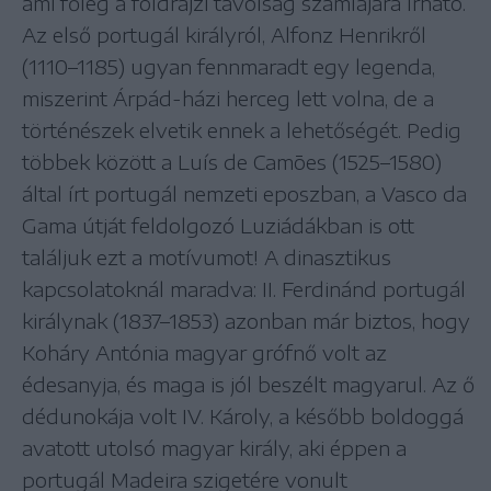
ami főleg a földrajzi távolság számlájára írható.
Az első portugál királyról, Alfonz Henrikről
(1110–1185) ugyan fennmaradt egy legenda,
miszerint Árpád-házi herceg lett volna, de a
történészek elvetik ennek a lehetőségét. Pedig
többek között a Luís de Camões (1525–1580)
által írt portugál nemzeti eposzban, a Vasco da
Gama útját feldolgozó Luziádákban is ott
találjuk ezt a motívumot! A dinasztikus
kapcsolatoknál maradva: II. Ferdinánd portugál
királynak (1837–1853) azonban már biztos, hogy
Koháry Antónia magyar grófnő volt az
édesanyja, és maga is jól beszélt magyarul. Az ő
dédunokája volt IV. Károly, a később boldoggá
avatott utolsó magyar király, aki éppen a
portugál Madeira szigetére vonult