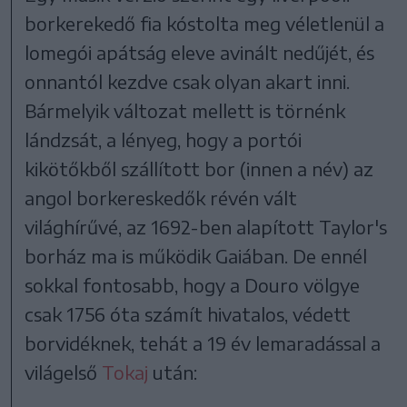
borkerekedő fia kóstolta meg véletlenül a
lomegói apátság eleve avinált nedűjét, és
onnantól kezdve csak olyan akart inni.
Bármelyik változat mellett is törnénk
lándzsát, a lényeg, hogy a portói
kikötőkből szállított bor (innen a név) az
angol borkereskedők révén vált
világhírűvé, az 1692-ben alapított Taylor's
borház ma is működik Gaiában. De ennél
sokkal fontosabb, hogy a Douro völgye
csak 1756 óta számít hivatalos, védett
borvidéknek, tehát a 19 év lemaradással a
világelső
Tokaj
után: