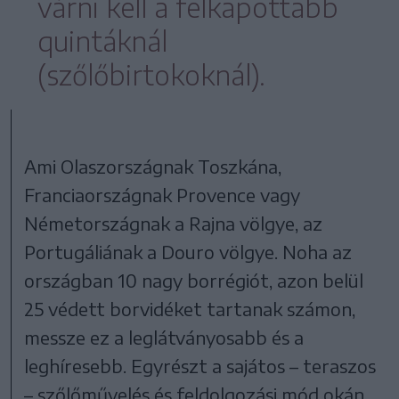
várni kell a felkapottabb
quintáknál
(szőlőbirtokoknál).
Ami Olaszországnak Toszkána,
Franciaországnak Provence vagy
Németországnak a Rajna völgye, az
Portugáliának a Douro völgye. Noha az
országban 10 nagy borrégiót, azon belül
25 védett borvidéket tartanak számon,
messze ez a leglátványosabb és a
leghíresebb. Egyrészt a sajátos – teraszos
– szőlőművelés és feldolgozási mód okán,