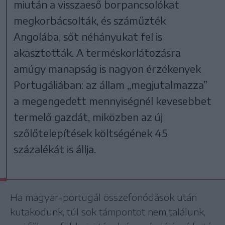
miután a visszaeső borpancsolókat
megkorbácsolták, és száműzték
Angolába, sőt néhányukat fel is
akasztották. A terméskorlátozásra
amúgy manapság is nagyon érzékenyek
Portugáliában: az állam „megjutalmazza”
a megengedett mennyiségnél kevesebbet
termelő gazdát, miközben az új
szőlőtelepítések költségének 45
százalékát is állja.
Ha magyar-portugál összefonódások után
kutakodunk, túl sok támpontot nem találunk,