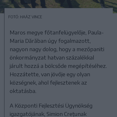
FOTÓ: HAÁZ VINCE
Maros megye főtanfelügyelője, Paula-
Maria Dărăban úgy fogalmazott,
nagyon nagy dolog, hogy a mezőpaniti
önkormányzat hatvan százalékkal
járult hozzá a bölcsőde megépítéséhez.
Hozzátette, van jövője egy olyan
községnek, ahol fejlesztenek az
oktatásba.
A Központi Fejlesztési Ügynökség
igazgatójának, Simion Crețunak