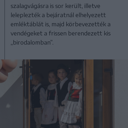
szalagvágásra is sor került, illetve
leleplezték a bejáratnál elhelyezett
emléktáblát is, majd körbevezették a
vendégeket a frissen berendezett kis
„birodalomban”.