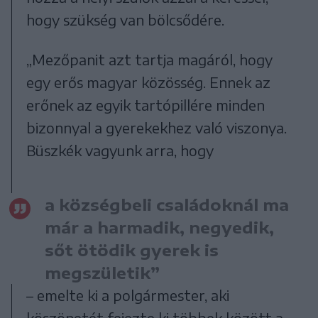
hogy szükség van bölcsődére.
„Mezőpanit azt tartja magáról, hogy
egy erős magyar közösség. Ennek az
erőnek az egyik tartópillére minden
bizonnyal a gyerekekhez való viszonya.
Büszkék vagyunk arra, hogy
a községbeli családoknál ma
már a harmadik, negyedik,
sőt ötödik gyerek is
megszületik”
– emelte ki a polgármester, aki
köszönetét fejezte ki többek között a