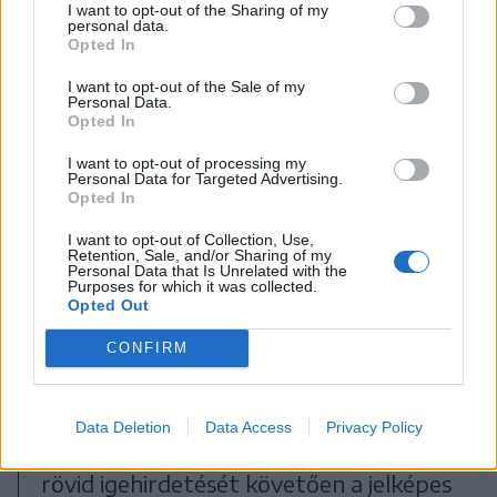
I want to opt-out of the Sharing of my
personal data.
Opted In
I want to opt-out of the Sale of my
Personal Data.
Opted In
I want to opt-out of processing my
Personal Data for Targeted Advertising.
Opted In
I want to opt-out of Collection, Use,
Retention, Sale, and/or Sharing of my
Personal Data that Is Unrelated with the
FOTÓ: HAÁZ VINCE
Purposes for which it was collected.
Opted Out
A köszöntőbeszédek sorát verssel és a
CONFIRM
magyar himnusz közös eléneklésével
zárták le. Az épület főbejáratánál
Data Deletion
Data Access
Privacy Policy
Kovács Tibor református lelkipásztor
rövid igehirdetését követően a jelképes