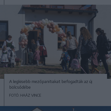
A legkisebb mezőpanitiakat befogadták az új
bölcsődébe
FOTÓ: HAÁZ VINCE