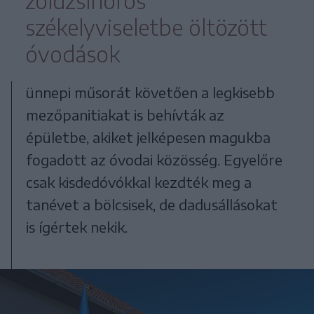
zöldzsínoros
székelyviseletbe öltözött
óvodások
ünnepi műsorát követően a legkisebb
mezőpanitiakat is behívták az
épületbe, akiket jelképesen magukba
fogadott az óvodai közösség. Egyelőre
csak kisdedóvókkal kezdték meg a
tanévet a bölcsisek, de dadusállásokat
is ígértek nekik.