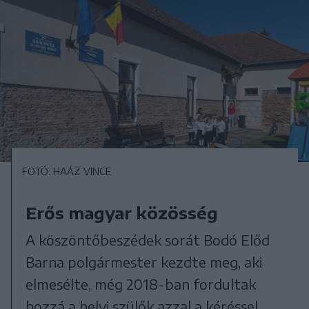
FOTÓ: HAÁZ VINCE
Erős magyar közösség
A köszöntőbeszédek sorát Bodó Előd
Barna polgármester kezdte meg, aki
elmesélte, még 2018-ban fordultak
hozzá a helyi szülők azzal a kéréssel,