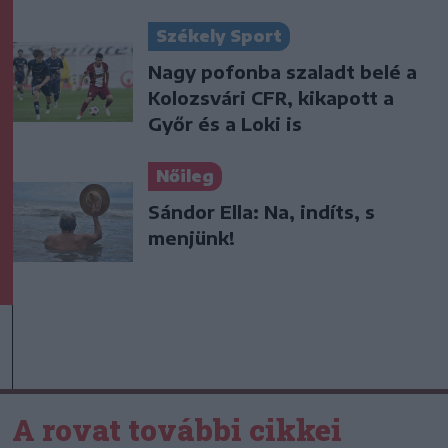
Székely Sport
Nagy pofonba szaladt belé a
Kolozsvári CFR, kikapott a
Győr és a Loki is
Nőileg
Sándor Ella: Na, indíts, s
menjünk!
A rovat további cikkei