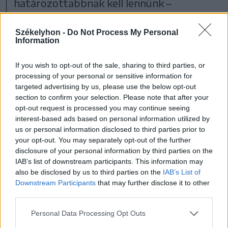
határozottabbnak kell lennünk –
jelentette ki.
Székelyhon -
Do Not Process My Personal
Information
„Nem egyszerű a helyzet (a juhexportot
illetően – a szerk. megj.), mert a
If you wish to opt-out of the sale, sharing to third parties, or
processing of your personal or sensitive information for
mezőgazdasági minisztérium eddig nem
targeted advertising by us, please use the below opt-out
volt bevonva ebbe a folyamatba, én pedig
section to confirm your selection. Please note that after your
opt-out request is processed you may continue seeing
áprilisban vettem át az ANSVSA
interest-based ads based on personal information utilized by
koordinálását. A Bizottság már egy éve
us or personal information disclosed to third parties prior to
your opt-out. You may separately opt-out of the further
vár egy intézkedéscsomagot Romániától
disclosure of your personal information by third parties on the
mint tagállamtól. Ez az intézkedéscsomag
IAB’s list of downstream participants. This information may
also be disclosed by us to third parties on the
IAB’s List of
most került a Bizottság asztalára.
Downstream Participants
that may further disclose it to other
Elvégeztük a szűrést, megvan a valós
third parties.
helyzetképünk, vagyis 41 olyan megyénk
Personal Data Processing Opt Outs
van, ahol az állományokban antitestekkel