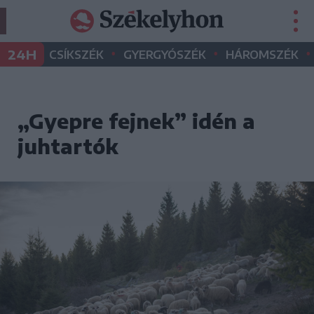
•
•
•
24H
CSÍKSZÉK
GYERGYÓSZÉK
HÁROMSZÉK
„Gyepre fejnek” idén a
juhtartók