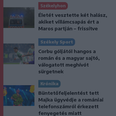
Székelyhon
Életét vesztette két halász,
akiket villámcsapás ért a
Maros partján – frissítve
Székely Sport
Corbu góljától hangos a
román és a magyar sajtó,
válogatott meghívót
sürgetnek
Krónika
Büntetőfeljelentést tett
Majka ügyvédje a romániai
telefonszámról érkezett
fenyegetés miatt