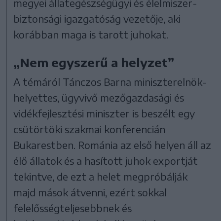
megyei állategészségügyi és élelmiszer-
biztonsági igazgatóság vezetője, aki
korábban maga is tarott juhokat.
„Nem egyszerű a helyzet”
A témáról Tánczos Barna miniszterelnök-
helyettes, ügyvivő mezőgazdasági és
vidékfejlesztési miniszter is beszélt egy
csütörtöki szakmai konferencián
Bukarestben. Románia az első helyen áll az
élő állatok és a hasított juhok exportját
tekintve, de ezt a helet megpróbálják
majd mások átvenni, ezért sokkal
felelősségteljesebbnek és