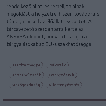
rendelkező állat, és reméli, találnak
megoldást a helyzetre, hiszen továbbra is
támogatni kell az élőállat-exportot. A
tárcavezető szerdán arra kérte az
ANSVSA elnökét, hogy indítsa újra a
tárgyalásokat az EU-s szakhatósággal.
Hargita megye
Csíkszék
Udvarhelyszék
Gyergyószék
Mezőgazdaság
Állattenyésztés