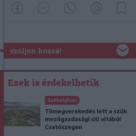
szóljon hozzá!
Ezek is érdekelhetik
Székelyhon
Tömegverekedés lett a szűk
mezőgazdasági úti vitából
Csatószegen