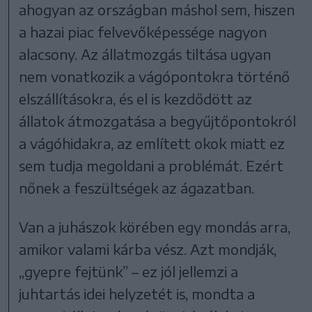
ahogyan az országban máshol sem, hiszen
a hazai piac felvevőképessége nagyon
alacsony. Az állatmozgás tiltása ugyan
nem vonatkozik a vágópontokra történő
elszállításokra, és el is kezdődött az
állatok átmozgatása a begyűjtőpontokról
a vágóhidakra, az említett okok miatt ez
sem tudja megoldani a problémát. Ezért
nőnek a feszültségek az ágazatban.
Van a juhászok körében egy mondás arra,
amikor valami kárba vész. Azt mondják,
„gyepre fejtünk” – ez jól jellemzi a
juhtartás idei helyzetét is, mondta a