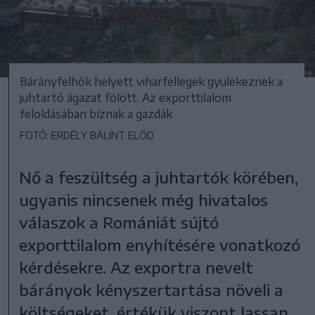
Bárányfelhők helyett viharfellegek gyülekeznek a
juhtartó ágazat fölött. Az exporttilalom
feloldásában bíznak a gazdák
FOTÓ: ERDÉLY BÁLINT ELŐD
Nő a feszültség a juhtartók körében,
ugyanis nincsenek még hivatalos
válaszok a Romániát sújtó
exporttilalom enyhítésére vonatkozó
kérdésekre. Az exportra nevelt
bárányok kényszertartása növeli a
költségeket, értékük viszont lassan