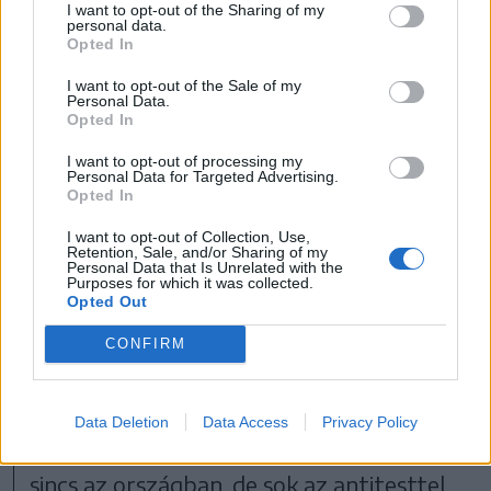
I want to opt-out of the Sharing of my
personal data.
rendelkező állatok vannak. Ez azt
Opted In
bizonyítja, hogy például
I want to opt-out of the Sale of my
Personal Data.
Opted In
a kiskérődzők pestise
I want to opt-out of processing my
Personal Data for Targeted Advertising.
országos szinten átvonult
Opted In
ezen az állományon.
I want to opt-out of Collection, Use,
Retention, Sale, and/or Sharing of my
Personal Data that Is Unrelated with the
Ez egy Európa-szerte is példátlan
Purposes for which it was collected.
Opted Out
helyzet” – idézte a tárcavezetőt az
CONFIRM
Agerpres
hírügynökség.
Tánczos Barna azt is elmondta, hogy
Data Deletion
Data Access
Privacy Policy
gyakorlatilag egyetlen aktív fertőzési góc
sincs az országban, de sok az antitesttel