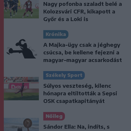
Nagy pofonba szaladt belé a
Kolozsvári CFR, kikapott a
Győr és a Loki is
Krónika
A Majka-ügy csak a jéghegy
csúcsa, be kellene fejezni a
magyar–magyar acsarkodást
Székely Sport
Súlyos veszteség, kilenc
hónapra eltiltották a Sepsi
OSK csapatkapitányát
Nőileg
Sándor Ella: Na, indíts, s