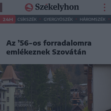
•
•
•
24H
CSÍKSZÉK
GYERGYÓSZÉK
HÁROMSZÉK
Az ’56-os forradalomra
emlékeznek Szovátán