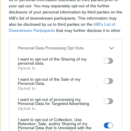
your opt-out. You may separately opt-out of the further
disclosure of your personal information by third parties on the
IAB’s list of downstream participants. This information may
also be disclosed by us to third parties on the
IAB’s List of
Downstream Participants
that may further disclose it to other
third parties.
Personal Data Processing Opt Outs
2026. augusztus 07., péntek
I want to opt-out of the Sharing of my
personal data.
Felelős hozzáállással el lehetne
Opted In
fogadni a bértörvényt a következő
I want to opt-out of the Sale of my
napokban az ügyvivő
Personal Data.
Opted In
miniszterelnök szerint
I want to opt-out of processing my
Personal Data for Targeted Advertising.
Opted In
I want to opt-out of Collection, Use,
Retention, Sale, and/or Sharing of my
Personal Data that Is Unrelated with the