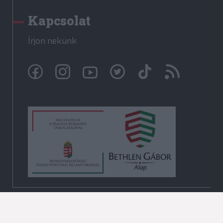
Kapcsolat
Írjon nekünk
© Székelyhon.ro 2009-2026
Minden jog fenntartva!