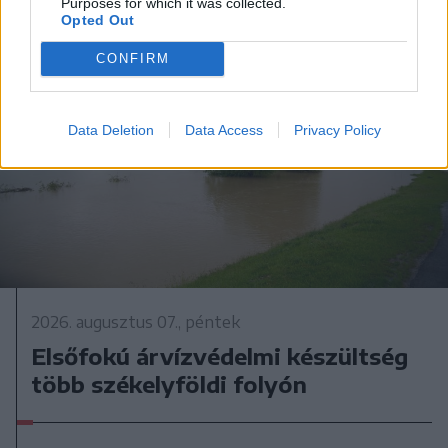
Purposes for which it was collected.
Opted Out
CONFIRM
Data Deletion
Data Access
Privacy Policy
2026. augusztus 07., péntek
Elsőfokú árvízvédelmi készültség
több székelyföldi folyón