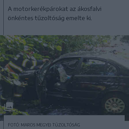
A motorkerékpárokat az ákosfalvi
önkéntes tűzoltóság emelte ki.
FOTÓ: MAROS MEGYEI TŰZOLTÓSÁG