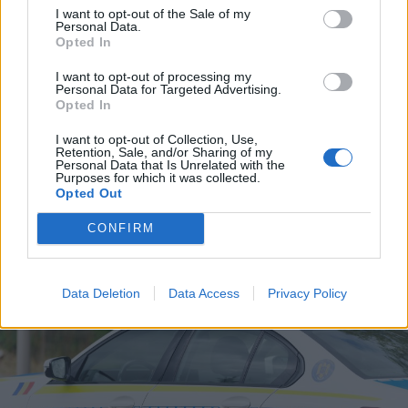
I want to opt-out of the Sale of my
Personal Data.
Opted In
I want to opt-out of processing my
Personal Data for Targeted Advertising.
Opted In
2026. augusztus 09., vasárnap
I want to opt-out of Collection, Use,
Retention, Sale, and/or Sharing of my
A Transalpinát is lepipálja a nagy
Personal Data that Is Unrelated with the
Purposes for which it was collected.
háború idején épült Strategica
Opted Out
CONFIRM
Data Deletion
Data Access
Privacy Policy