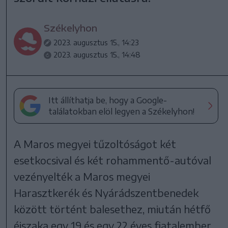
Székelyhon
2023. augusztus 15., 14:23
2023. augusztus 15., 14:48
Itt állíthatja be, hogy a Google-
találatokban elöl legyen a Székelyhon!
A Maros megyei tűzoltóságot két
esetkocsival és két rohammentő-autóval
vezényelték a Maros megyei
Harasztkerék és Nyárádszentbenedek
között történt balesethez, miután hétfő
éjszaka egy 19 és egy 22 éves fiatalember