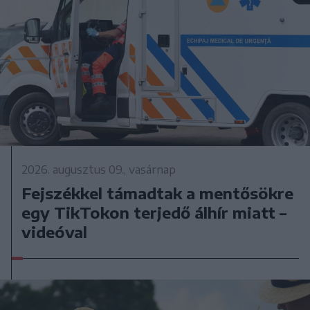
2026. augusztus 09., vasárnap
Fejszékkel támadtak a mentősökre
egy TikTokon terjedő álhír miatt –
videóval