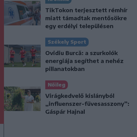
TikTokon terjesztett rémhír
miatt támadtak mentősökre
egy erdélyi településen
Székely Sport
Ovidiu Burcă: a szurkolók
energiája segíthet a nehéz
pillanatokban
Nőileg
Virágkedvelő kislányból
„influenszer-füvesasszony”:
Gáspár Hajnal