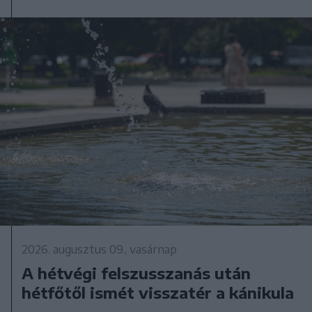
2026. augusztus 09., vasárnap
A hétvégi felszusszanás után
hétfőtől ismét visszatér a kánikula