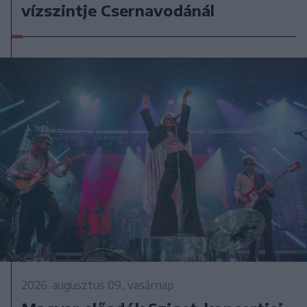
vízszintje Csernavodánál
2026. augusztus 09., vasárnap