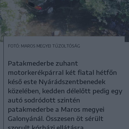
FOTÓ: MAROS MEGYEI TŰZOLTÓSÁG
Patakmederbe zuhant
motorkerékpárral két fiatal hétfőn
késő este Nyárádszentbenedek
közelében, kedden délelőtt pedig egy
autó sodródott szintén
patakmederbe a Maros megyei
Galonyánál. Összesen öt sérült
szorult kórházi ellátásra.