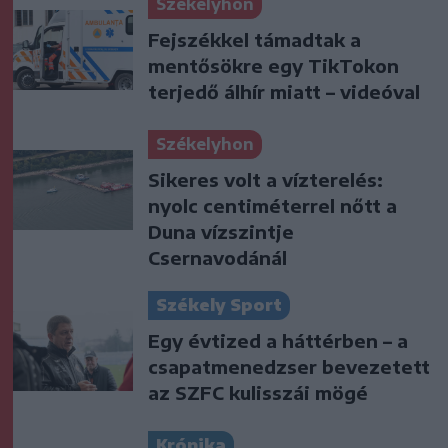
Székelyhon
Fejszékkel támadtak a
mentősökre egy TikTokon
terjedő álhír miatt – videóval
Székelyhon
Sikeres volt a vízterelés:
nyolc centiméterrel nőtt a
Duna vízszintje
Csernavodánál
Székely Sport
Egy évtized a háttérben – a
csapatmenedzser bevezetett
az SZFC kulisszái mögé
Krónika