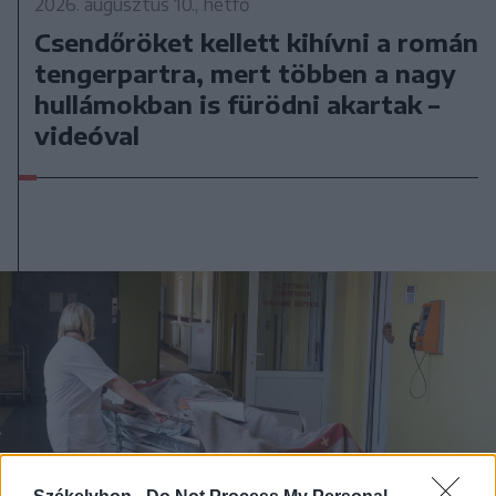
2026. augusztus 10., hétfő
Csendőröket kellett kihívni a román
tengerpartra, mert többen a nagy
hullámokban is fürödni akartak –
videóval