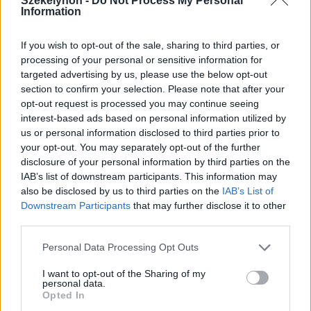
Székelyhon -
Do Not Process My Personal
Information
If you wish to opt-out of the sale, sharing to third parties, or
processing of your personal or sensitive information for
targeted advertising by us, please use the below opt-out
2026. augusztus 10., hétfő
section to confirm your selection. Please note that after your
opt-out request is processed you may continue seeing
Összefogtak a szakszervezetek a
interest-based ads based on personal information utilized by
bértörvénytervezet módosításáért
us or personal information disclosed to third parties prior to
your opt-out. You may separately opt-out of the further
disclosure of your personal information by third parties on the
IAB’s list of downstream participants. This information may
also be disclosed by us to third parties on the
IAB’s List of
Downstream Participants
that may further disclose it to other
third parties.
Personal Data Processing Opt Outs
I want to opt-out of the Sharing of my
personal data.
Opted In