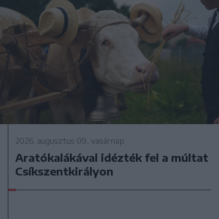
2026. augusztus 09., vasárnap
Aratókalákával idézték fel a múltat
Csíkszentkirályon