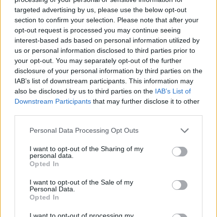
targeted advertising by us, please use the below opt-out
section to confirm your selection. Please note that after your
Hasznos
opt-out request is processed you may continue seeing
interest-based ads based on personal information utilized by
Impresszum
us or personal information disclosed to third parties prior to
your opt-out. You may separately opt-out of the further
Szerzői jogok
disclosure of your personal information by third parties on the
Adatvédelmi tájékoztató
IAB’s list of downstream participants. This information may
Cookie-kezelési tájékoztató
also be disclosed by us to third parties on the
IAB’s List of
Downstream Participants
that may further disclose it to other
Hozzászólási szabályzat
third parties.
Nyomtatott lapjaink archívuma
Székely Hírmondó archívuma
Personal Data Processing Opt Outs
Médiaajánlat
I want to opt-out of the Sharing of my
personal data.
Opted In
Látogatottsági adatok
I want to opt-out of the Sale of my
Personal Data.
Sütibeállítások
Opted In
I want to opt-out of processing my