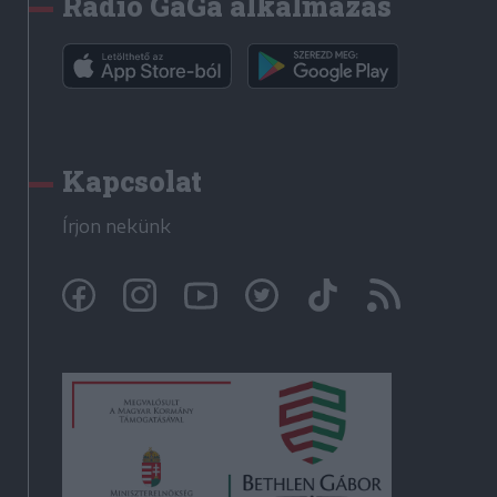
Rádió GaGa alkalmazás
Kapcsolat
Írjon nekünk