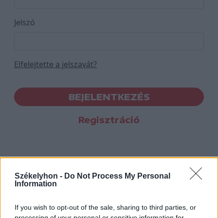
Jelszó
Elfelejtette a jelszavát?
BEJELENTKEZÉS
Regisztráció
Székelyhon -
Do Not Process My Personal
Information
If you wish to opt-out of the sale, sharing to third parties, or
processing of your personal or sensitive information for