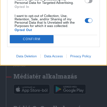
Médiatér
Personal Data for Targeted Advertising.
Opted In
Székely Sport
I want to opt-out of Collection, Use,
Liget
Retention, Sale, and/or Sharing of my
Personal Data that Is Unrelated with the
Krónika
Purposes for which it was collected.
Opted Out
Bihari Napló
Erdélyi Napló
CONFIRM
Főtér
Nőileg
Data Deletion
Data Access
Privacy Policy
Rádió GaGa
Jóállás
Médiatér alkalmazás