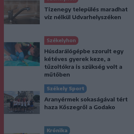
Tizenegy település maradhat
víz nélkül Udvarhelyszéken
Székelyhon
Húsdarálógépbe szorult egy
kétéves gyerek keze, a
tűzoltókra is szükség volt a
műtőben
Székely Sport
Aranyérmek sokaságával tért
haza Kőszegről a Godako
Krónika