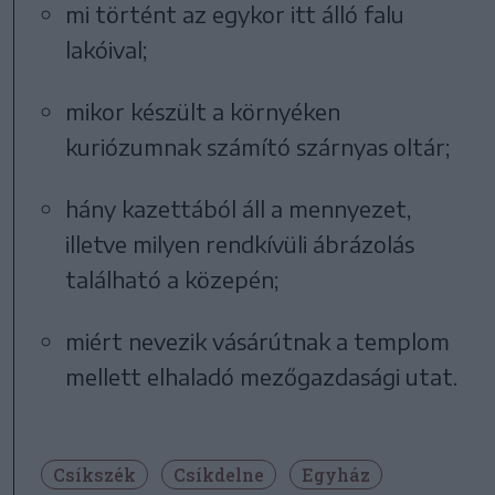
mi történt az egykor itt álló falu
lakóival;
mikor készült a környéken
kuriózumnak számító szárnyas oltár;
hány kazettából áll a mennyezet,
illetve milyen rendkívüli ábrázolás
található a közepén;
miért nevezik vásárútnak a templom
mellett elhaladó mezőgazdasági utat.
Csíkszék
Csíkdelne
Egyház