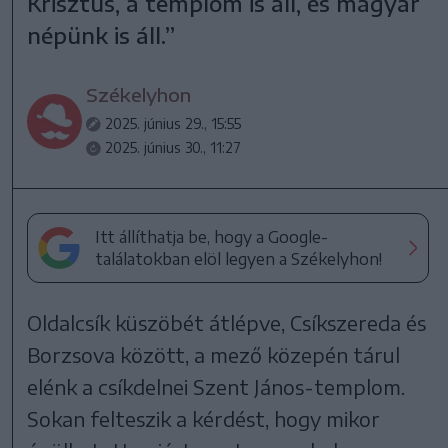
Krisztus, a templom is áll, és magyar
népünk is áll.”
Székelyhon
2025. június 29., 15:55
2025. június 30., 11:27
Itt állíthatja be, hogy a Google-
találatokban elöl legyen a Székelyhon!
Oldalcsík küszöbét átlépve, Csíkszereda és
Borzsova között, a mező közepén tárul
elénk a csíkdelnei Szent János-templom.
Sokan felteszik a kérdést, hogy mikor