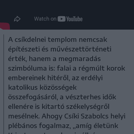
A csíkdelnei templom nemcsak
építészeti és művészettörténeti
érték, hanem a megmaradás
szimbóluma is: falai a régmúlt korok
embereinek hitéről, az erdélyi
katolikus közösségek
összefogásáról, a vészterhes idők
ellenére is kitartó székelységről
mesélnek. Ahogy Csíki Szabolcs helyi
plébános fogalmaz, „amíg életünk