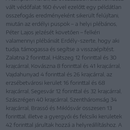
vált védőfalat 160 évvel ezelőtt egy példátlan
összefogás eredményeként sikerült felújítani,
miután az erdélyi püspök – a helyi plébános,
Péter Lajos jelzését követően – felkéri
valamennyi plébániát Erdély-szerte, hogy aki
tudja, támogassa és segítse a visszaépítést.
Zalatna 2 forinttal, Hátszeg 12 forinttal és 30
krajcárral, Kovászna 8 forinttal és 41 krajcárral,
Vajdahunyad 4 forinttal és 26 krajcárral, az
erzsébetvárosi kerület 16 forinttal és 68
krajcárral, Segesvár 12 forinttal és 32 krajcárral,
Szászrégen 40 krajcárral, Szentháromság 34
krajcárral, Brassó és Miklósvár összesen 13
forinttal, illetve a gyergyói és felcsíki kerületek
42 forinttal járultak hozzá a helyreállításhoz. A