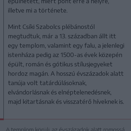
épülhetett, miért pont erre a helyre,
illetve mi a története.
Mint Csíki Szabolcs plébánostól
megtudtuk, már a 13. században állt itt
egy templom, valamint egy falu, a jelenlegi
istenháza pedig az 1500-as évek közepén
épült, román és gótikus stílusjegyeket
hordoz magán. A hosszú évszázadok alatt
tanúja volt tatárdúlásoknak,
elvándorlásnak és elnéptelenedésnek,
majd kitartásnak és visszatérő híveknek is.
A templom körüli, az évszázadok alatt romossá