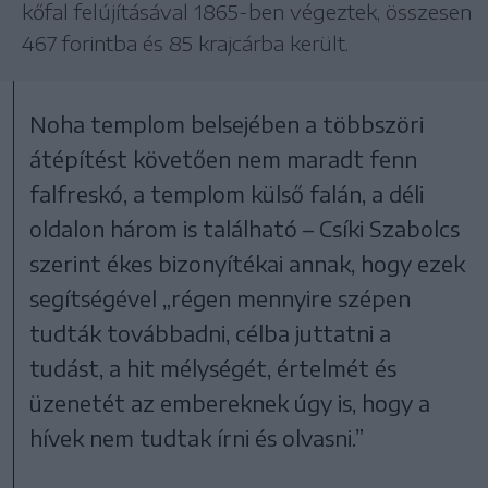
kőfal felújításával 1865-ben végeztek, összesen
467 forintba és 85 krajcárba került.
Noha templom belsejében a többszöri
átépítést követően nem maradt fenn
falfreskó, a templom külső falán, a déli
oldalon három is található – Csíki Szabolcs
szerint ékes bizonyítékai annak, hogy ezek
segítségével „régen mennyire szépen
tudták továbbadni, célba juttatni a
tudást, a hit mélységét, értelmét és
üzenetét az embereknek úgy is, hogy a
hívek nem tudtak írni és olvasni.”