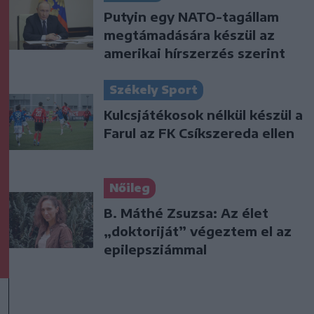
Putyin egy NATO-tagállam
megtámadására készül az
amerikai hírszerzés szerint
Székely Sport
Kulcsjátékosok nélkül készül a
Farul az FK Csíkszereda ellen
Nőileg
B. Máthé Zsuzsa: Az élet
„doktoriját” végeztem el az
epilepsziámmal