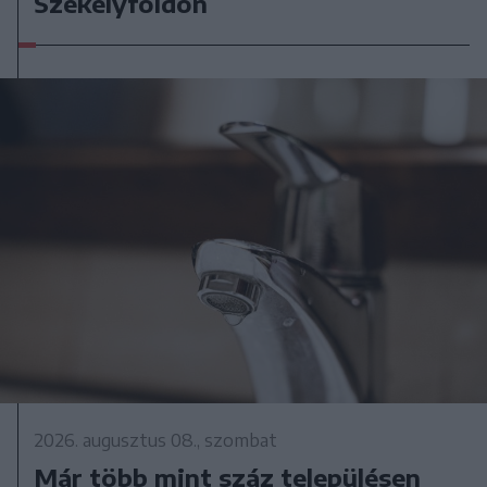
Székelyföldön
2026. augusztus 08., szombat
Már több mint száz településen