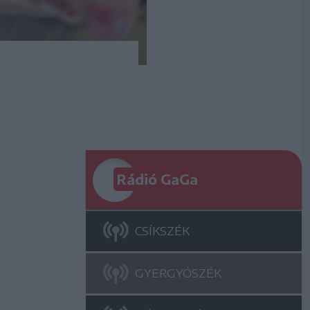
Rádió GaGa
CSÍKSZÉK
GYERGYÓSZÉK