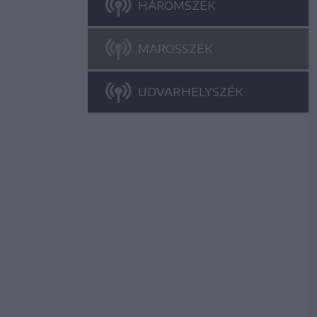
HÁROMSZÉK
MAROSSZÉK
UDVARHELYSZÉK