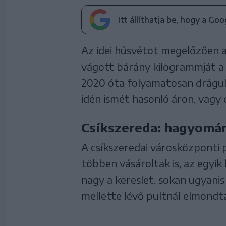
Itt állíthatja be, hogy a Go
Az idei húsvétot megelőzően a 
vágott bárány kilogrammját a
2020 óta folyamatosan drágul
idén ismét hasonló áron, vagy
Csíkszereda: hagyomán
A csíkszeredai városközponti
többen vásároltak is, az egyi
nagy a kereslet, sokan ugyanis
mellette lévő pultnál elmondt