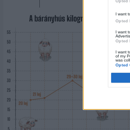
Opted 
I want t
Opted 
I want 
Advertis
Opted 
I want t
of my P
was col
Opted 