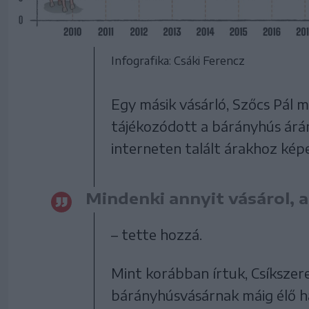
Infografika: Csáki Ferencz
Egy másik vásárló, Szőcs Pál mi
tájékozódott a bárányhús áráról
interneten talált árakhoz kép
Mindenki annyit vásárol, a
– tette hozzá.
Mint korábban írtuk, Csíkszer
bárányhúsvásárnak máig élő h