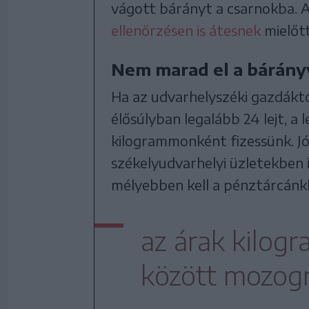
vágott bárányt a csarnokba. A
ellenőrzésen is átesnek
mielőtt
Nem marad el a bárány
Ha az udvarhelyszéki gazdáktó
élősúlyban legalább 24 lejt, a 
kilogrammonként fizessünk. Jó
székelyudvarhelyi üzletekben i
mélyebben kell a pénztárcánk
az árak kilog
között mozog