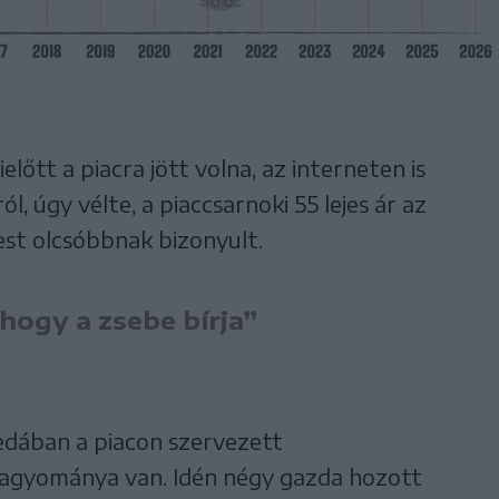
előtt a piacra jött volna, az interneten is
, úgy vélte, a piaccsarnoki 55 lejes ár az
est olcsóbbnak bizonyult.
hogy a zsebe bírja”
edában a piacon szervezett
agyománya van. Idén négy gazda hozott