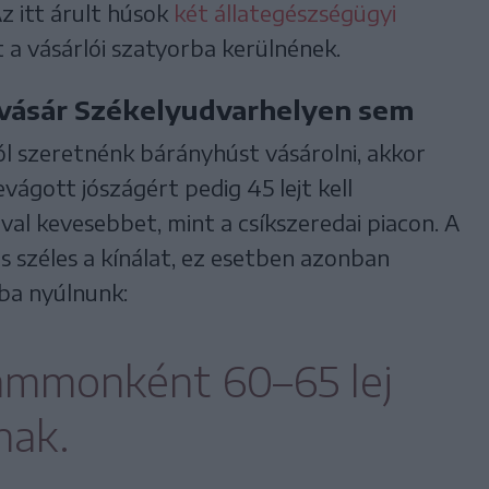
z itt árult húsok
két állategészségügyi
 a vásárlói szatyorba kerülnének.
vásár Székelyudvarhelyen sem
l szeretnénk bárányhúst vásárolni, akkor
levágott jószágért pedig 45 lejt kell
val kevesebbet, mint a csíkszeredai piacon. A
s széles a kínálat, ez esetben azonban
ba nyúlnunk:
rammonként 60–65 lej
nak.