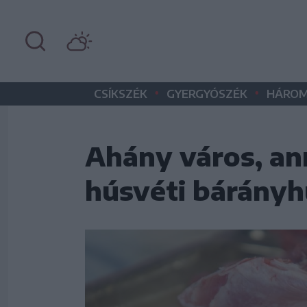
•
•
CSÍKSZÉK
GYERGYÓSZÉK
HÁROM
Ahány város, ann
húsvéti bárányh