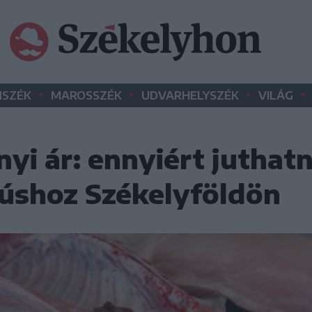
•
•
•
•
SZÉK
MAROSSZÉK
UDVARHELYSZÉK
VILÁG
yi ár: ennyiért juthat
úshoz Székelyföldön