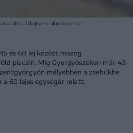
ásárolnak, átlagban 5 kilogrammosat
45 és 60 lej között mozog
öld piacain. Míg Gyergyószéken már 45
psiszentgyörgyön mélyebben a zsebükbe
k a 60 lejes egységár miatt.