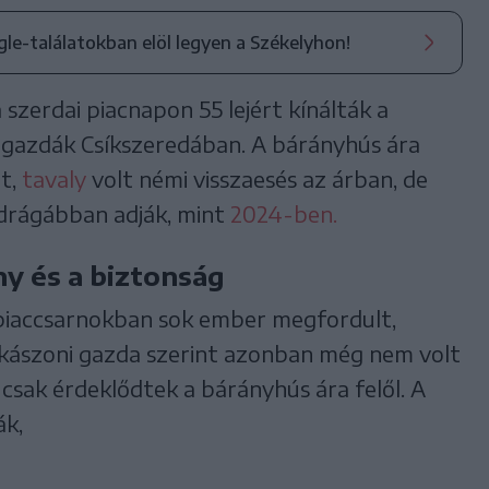
ogle-találatokban elöl legyen a Székelyhon!
szerdai piacnapon 55 lejért kínálták a
 gazdák Csíkszeredában. A bárányhús ára
t,
tavaly
volt némi visszaesés az árban, de
 drágábban adják, mint
2024-ben.
y és a biztonság
 piaccsarnokban sok ember megfordult,
k kászoni gazda szerint azonban még nem volt
 csak érdeklődtek a bárányhús ára felől. A
ák,