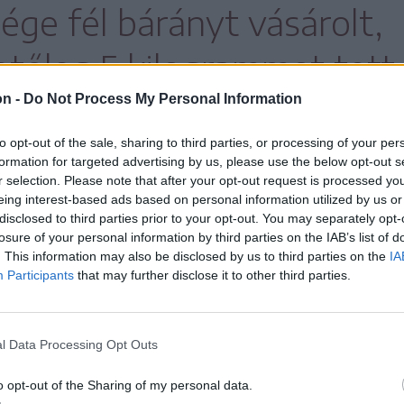
ége fél bárányt vásárolt,
tőleg 5 kilogrammot tett
on -
Do Not Process My Personal Information
to opt-out of the sale, sharing to third parties, or processing of your per
formation for targeted advertising by us, please use the below opt-out s
r selection. Please note that after your opt-out request is processed y
eing interest-based ads based on personal information utilized by us or
annyi amennyi, kevés a pénz, de úgyis meg
disclosed to third parties prior to your opt-out. You may separately opt-
 a hagyomány. Ráadásul nagyon szeretem a
losure of your personal information by third parties on the IAB’s list of
. This information may also be disclosed by us to third parties on the
IA
szítem el, az unokáim is szeretik. Minden
Participants
that may further disclose it to other third parties.
 válaszolta a Székelyhon érdeklődésére
ő egy egész bárányt vásárolt éppen, amelyet
tettek számára, hogy könnyebben haza tudja
l Data Processing Opt Outs
o opt-out of the Sharing of my personal data.