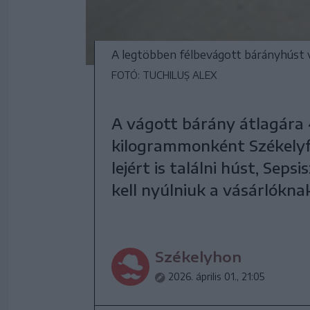
A legtöbben félbevágott bárányhúst v
FOTÓ: TUCHILUȘ ALEX
A vágott bárány átlagára 
kilogrammonként Székelyf
lejért is találni húst, Se
kell nyúlniuk a vásárlókna
Székelyhon
2026. április 01., 21:05