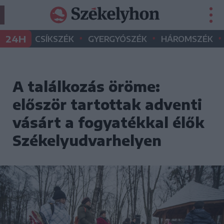
•
•
•
24H
CSÍKSZÉK
GYERGYÓSZÉK
HÁROMSZÉK
A találkozás öröme:
először tartottak adventi
vásárt a fogyatékkal élők
Székelyudvarhelyen