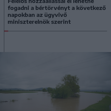
Felelős hozzáállással el lehetne
fogadni a bértörvényt a következő
napokban az ügyvivő
miniszterelnök szerint