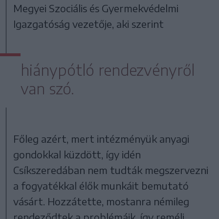
Megyei Szociális és Gyermekvédelmi
Igazgatóság vezetője, aki szerint
hiánypótló rendezvényről
van szó.
Főleg azért, mert intézményük anyagi
gondokkal küzdött, így idén
Csíkszeredában nem tudták megszervezni
a fogyatékkal élők munkáit bemutató
vásárt. Hozzátette, mostanra némileg
rendeződtek a problémáik, így reméli,