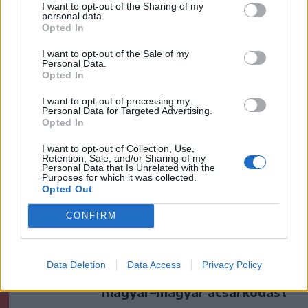
Marosból – frissítve
I want to opt-out of the Sharing of my
personal data.
Opted In
Székelyhon
I want to opt-out of the Sale of my
Székelykeresztúri üzleteknél
Personal Data.
Opted In
és cégeknél razziáztak a
hatóságok
I want to opt-out of processing my
Personal Data for Targeted Advertising.
Opted In
Székely Sport
I want to opt-out of Collection, Use,
Nagy pofonba szaladt belé a
Retention, Sale, and/or Sharing of my
Personal Data that Is Unrelated with the
Kolozsvári CFR, kikapott a
Purposes for which it was collected.
Opted Out
Győr és a Loki is
CONFIRM
Krónika
A Majka-ügy csak a jéghegy
Data Deletion
Data Access
Privacy Policy
csúcsa, be kellene fejezni a
magyar–magyar acsarkodást