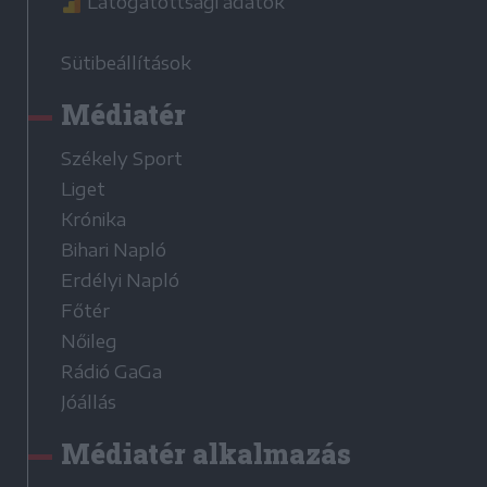
Látogatottsági adatok
Sütibeállítások
Médiatér
Székely Sport
Liget
Krónika
Bihari Napló
Erdélyi Napló
Főtér
Nőileg
Rádió GaGa
Jóállás
Médiatér alkalmazás