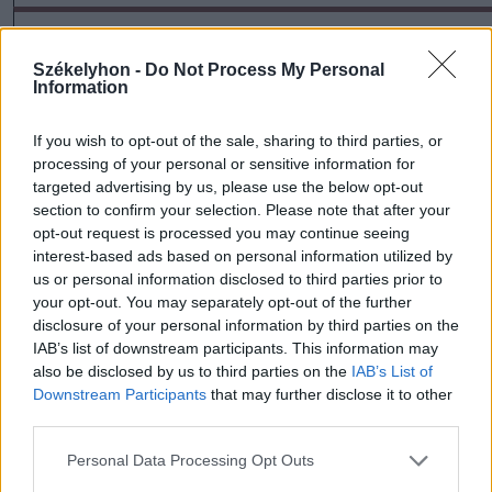
Székelyhon -
Do Not Process My Personal
Information
If you wish to opt-out of the sale, sharing to third parties, or
processing of your personal or sensitive information for
targeted advertising by us, please use the below opt-out
section to confirm your selection. Please note that after your
szóljon hozzá!
opt-out request is processed you may continue seeing
interest-based ads based on personal information utilized by
us or personal information disclosed to third parties prior to
your opt-out. You may separately opt-out of the further
Ezek is érdekelhetik
disclosure of your personal information by third parties on the
IAB’s list of downstream participants. This information may
also be disclosed by us to third parties on the
IAB’s List of
Downstream Participants
that may further disclose it to other
Székelyhon
third parties.
Mentőhelikopterrel vitték
Personal Data Processing Opt Outs
kórházba, miután kiemelték a