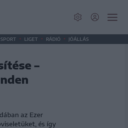
•
•
•
SPORT
LIGET
RÁDIÓ
JÓÁLLÁS
ítése –
inden
edában az Ezer
viseletüket, és így