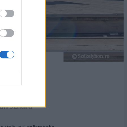
iális Testvérek
an szilárd
 volt, aki felismerte