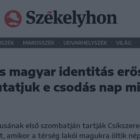
•
•
•
•
SZÉK
MAROSSZÉK
UDVARHELYSZÉK
VILÁG
s magyar identitás erős
tatjuk e csodás nap m
iusának első szombatján tartják Csíkszer
, amikor a térség lakói magukra öltik nép