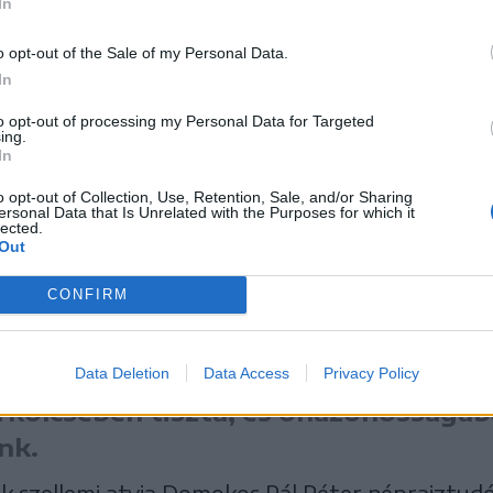
In
o opt-out of the Sale of my Personal Data.
In
to opt-out of processing my Personal Data for Targeted
ing.
In
o opt-out of Collection, Use, Retention, Sale, and/or Sharing
ersonal Data that Is Unrelated with the Purposes for which it
lected.
Out
CONFIRM
y Napját először 1931-ben szervezte meg a Szoc
ó jelmondatául ezt választották:
Data Deletion
Data Access
Privacy Policy
rkölcsében tiszta, és önazonosságáb
nk.
ik szellemi atyja Domokos Pál Péter néprajztudós