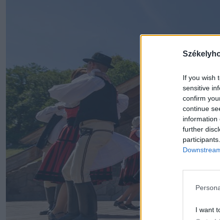
Székelyh
If you wish 
sensitive in
confirm you
continue se
information 
further disc
participants
Downstream 
Persona
I want t