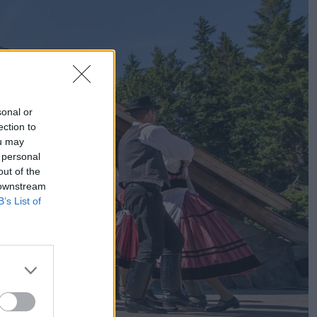
sonal or
ection to
ou may
 personal
out of the
 downstream
B’s List of