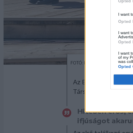
Opted 
I want t
Opted 
I want 
Advertis
Opted 
I want t
of my P
was col
FOTÓ: PINTI ATTILA
Opted 
Az Ezer Székely Leán
Társasága, a találkoz
Hitében erős, e
ifjúságot akaru
Az első találkozó egy