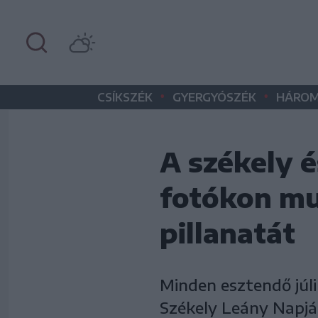
•
•
CSÍKSZÉK
GYERGYÓSZÉK
HÁROM
A székely é
fotókon mu
pillanatát
Minden esztendő júl
Székely Leány Napját