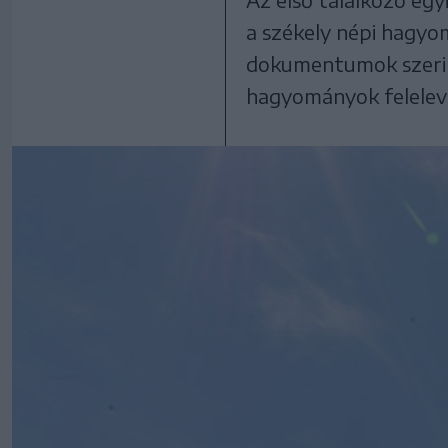
a székely népi hagyo
dokumentumok szerint
hagyományok feleleven