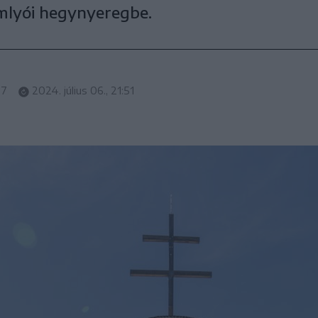
omlyói hegynyeregbe.
27
2024. július 06., 21:51