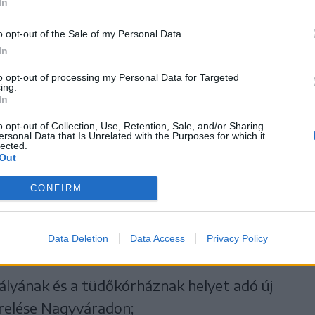
In
o opt-out of the Sale of my Personal Data.
In
lyezése és modernizálása, valamint
to opt-out of processing my Personal Data for Targeted
sztály a gyulafehérvári megyei sürgősségi
ing.
In
o opt-out of Collection, Use, Retention, Sale, and/or Sharing
ersonal Data that Is Unrelated with the Purposes for which it
ozása a vaslui-i kórházban;
lected.
Out
lógiai intézet megépítése;
CONFIRM
se az onkológiai és neurológiai osztály
Data Deletion
Data Access
Privacy Policy
égi kórházban;
ályának és a tüdőkórháznak helyet adó új
erelése Nagyváradon;