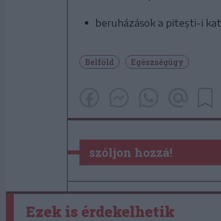
beruházások a pitești-i ka
Belföld
Egészségügy
szóljon hozzá!
Ezek is érdekelhetik