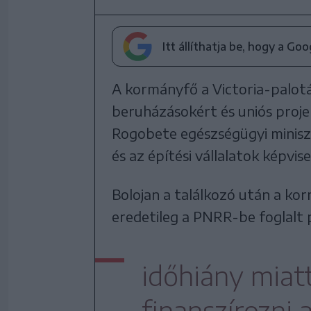
Itt állíthatja be, hogy a Go
A kormányfő a Victoria-palot
beruházásokért és uniós proje
Rogobete egészségügyi minisz
és az építési vállalatok képvis
Bolojan a találkozó után a ko
eredetileg a PNRR-be foglalt 
időhiány miat
finanszírozni 