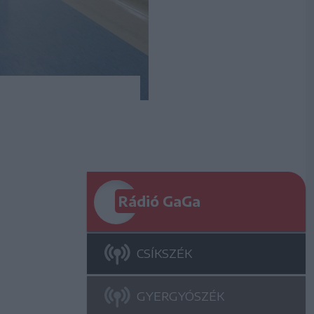
Rádió GaGa
CSÍKSZÉK
GYERGYÓSZÉK