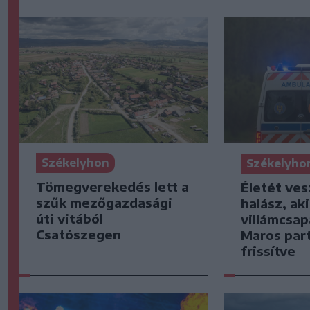
Székelyhon
Székelyho
Tömegverekedés lett a
Életét ves
szűk mezőgazdasági
halász, ak
úti vitából
villámcsap
Csatószegen
Maros part
frissítve