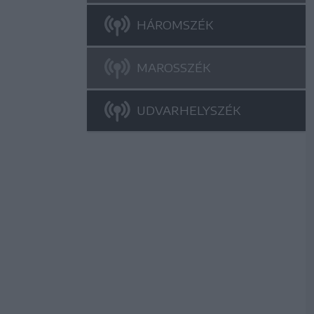
HÁROMSZÉK
MAROSSZÉK
UDVARHELYSZÉK