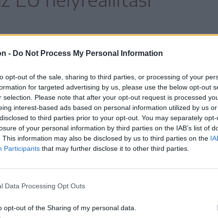
on -
Do Not Process My Personal Information
a kórházak építésére, modernizálására és
to opt-out of the sale, sharing to third parties, or processing of your per
kteket, amelyeknek megvalósítási stádiuma
formation for targeted advertising by us, please use the below opt-out s
r selection. Please note that after your opt-out request is processed y
kot, áthelyezzük az EU egészségügyi
eing interest-based ads based on personal information utilized by us or
m térítendő finanszírozásra jogosult
disclosed to third parties prior to your opt-out. You may separately opt-
losure of your personal information by third parties on the IAB’s list of
be a miniszterelnök.
. This information may also be disclosed by us to third parties on the
IA
Participants
that may further disclose it to other third parties.
a nyolc projekt a következő:
l Data Processing Opt Outs
gi kórház új székhelyének megépítése;
o opt-out of the Sharing of my personal data.
égi kórházban egy sugárterápiás