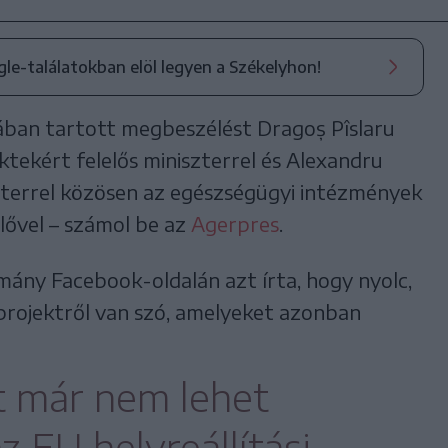
ogle-találatokban elöl legyen a Székelyhon!
ában tartott megbeszélést Dragoș Pîslaru
ktekért felelős miniszterrel és Alexandru
terrel közösen az egészségügyi intézmények
elővel – számol be az
Agerpres
.
rmány Facebook-oldalán azt írta, hogy nyolc,
projektről van szó, amelyeket azonban
t már nem lehet
az EU helyreállítási