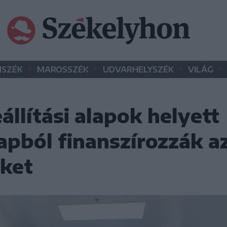
•
•
•
•
SZÉK
MAROSSZÉK
UDVARHELYSZÉK
VILÁG
állítási alapok helyett
apból finanszírozzák az
eket