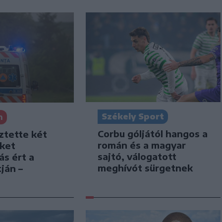
Székely Sport
n
Corbu góljától hangos a
ztette két
román és a magyar
iket
sajtó, válogatott
ás ért a
meghívót sürgetnek
ján –