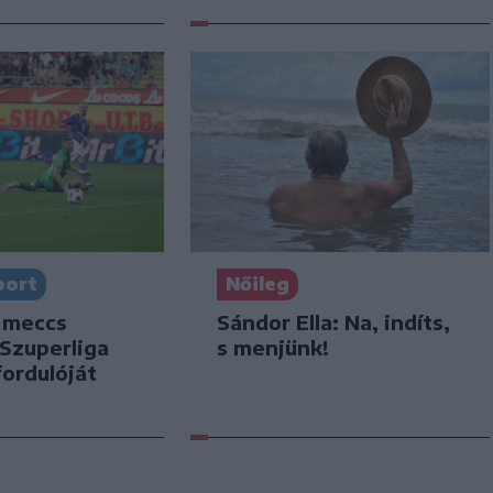
port
Nőileg
 meccs
Sándor Ella: Na, indíts,
 Szuperliga
s menjünk!
ordulóját