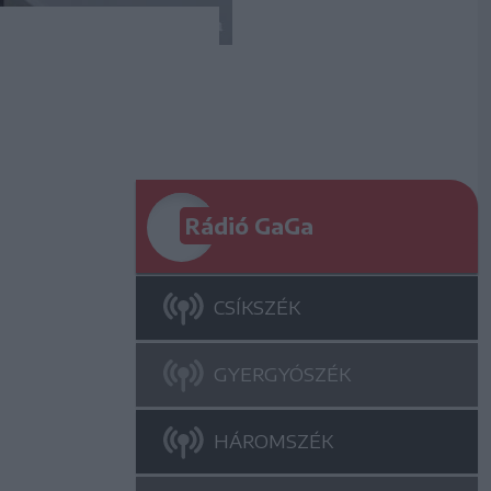
Rádió GaGa
CSÍKSZÉK
GYERGYÓSZÉK
HÁROMSZÉK