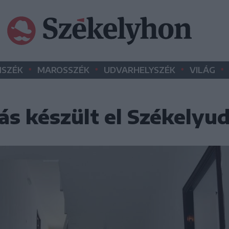
•
•
•
•
SZÉK
MAROSSZÉK
UDVARHELYSZÉK
VILÁG
kás készült el Székely