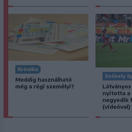
Krónika
Székely S
Meddig használható
Látványos
még a régi személyi?
nyitotta a
negyedik f
(videóval)