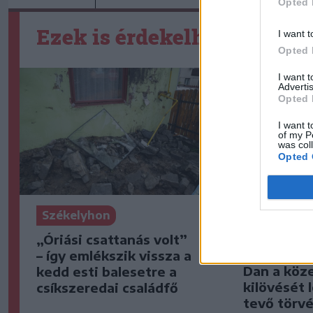
Opted 
Ezek is érdekelhetik
I want t
Opted 
I want 
Advertis
Opted 
I want t
of my P
was col
Opted 
Székelyho
Székelyhon
Visszaküld
„Óriási csattanás volt”
parlament
– így emlékszik vissza a
Dan a köz
kedd esti balesetre a
kilövését 
csíkszeredai családfő
tevő törv