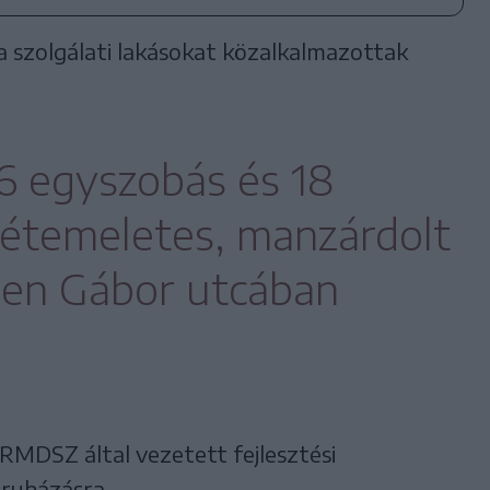
 szolgálati lakásokat közalkalmazottak
 6 egyszobás és 18
kétemeletes, manzárdolt
len Gábor utcában
 RMDSZ által vezetett fejlesztési
eruházásra.