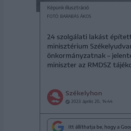
Képünk illusztráció
FOTÓ: BARABÁS ÁKOS
24 szolgálati lakást építe
minisztérium Székelyudvar
önkormányzatnak – jelentet
miniszter az RMDSZ tájéko
Székelyhon
2023. április 20., 14:44
Itt állíthatja be, hogy a Go