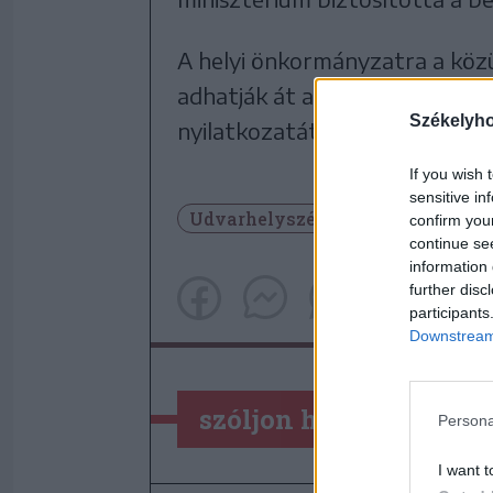
A helyi önkormányzatra a közü
adhatják át a lakóknak, ha ezt
Székelyh
nyilatkozatát Cseke Attila.
If you wish 
sensitive in
Udvarhelyszék
Székelyudvar
confirm you
continue se
information 
further disc
participants
Downstream 
szóljon hozzá!
Persona
I want t