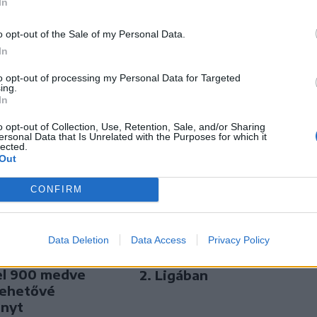
In
o opt-out of the Sale of my Personal Data.
In
to opt-out of processing my Personal Data for Targeted
ing.
In
o opt-out of Collection, Use, Retention, Sale, and/or Sharing
ersonal Data that Is Unrelated with the Purposes for which it
lected.
Out
CONFIRM
n
Székely Sport
te a
Data Deletion
Data Access
Privacy Policy
Egyetlen székelyföldi
nek Nicușor
résztvevő lesz a futsal
el 900 medve
2. Ligában
lehetővé
ényt