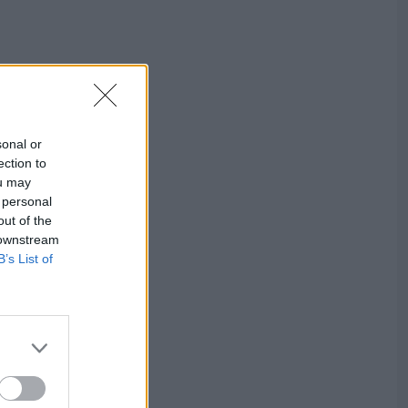
sonal or
ection to
ou may
 personal
out of the
 downstream
B’s List of