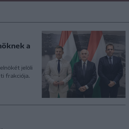
lnöknek a
lnökét jelöli
i frakciója.