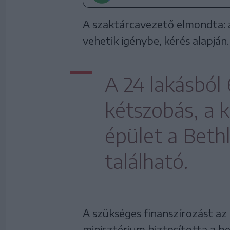
A szaktárcavezető elmondta: a
vehetik igénybe, kérés alapján.
A 24 lakásból
kétszobás, a 
épület a Beth
található.
A szükséges finanszírozást az
minisztérium biztosította a b