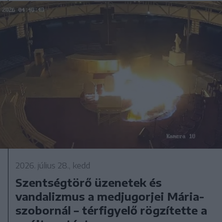
2026. július 28., kedd
Szentségtörő üzenetek és
vandalizmus a medjugorjei Mária-
szobornál – térfigyelő rögzítette a