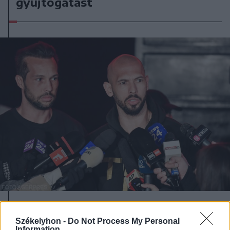
gyújtogatást
2026. július 19., vasárnap
Székelyhon -
Do Not Process My Personal
Őrizetbe vették a Romániában is
Information