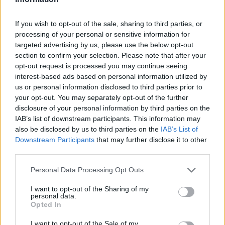
súlyos bűncselekményekkel vádolt
Tate testvéreket
If you wish to opt-out of the sale, sharing to third parties, or
processing of your personal or sensitive information for
targeted advertising by us, please use the below opt-out
section to confirm your selection. Please note that after your
opt-out request is processed you may continue seeing
interest-based ads based on personal information utilized by
us or personal information disclosed to third parties prior to
your opt-out. You may separately opt-out of the further
disclosure of your personal information by third parties on the
IAB’s list of downstream participants. This information may
also be disclosed by us to third parties on the
IAB’s List of
Downstream Participants
that may further disclose it to other
third parties.
Personal Data Processing Opt Outs
I want to opt-out of the Sharing of my
personal data.
2026. július 17., péntek
Opted In
Mostantól börtönök őrzésére is
I want to opt-out of the Sale of my