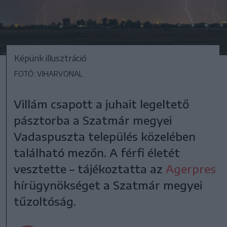
Képünk illusztráció
FOTÓ: VIHARVONAL
Villám csapott a juhait legeltető
pásztorba a Szatmár megyei
Vadaspuszta település közelében
található mezőn. A férfi életét
vesztette – tájékoztatta az
Agerpres
hírügynökséget a Szatmár megyei
tűzoltóság.