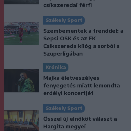
csíkszeredai férfi
Székely Sport
Szembementek a trenddel: a
Sepsi OSK és az FK
Csíkszereda kilóg a sorból a
Szuperligában
Krónika
Majka életveszélyes
fenyegetés miatt lemondta
erdélyi koncertjét
Székely Sport
Ősszel új elnököt választ a
Hargita megyei