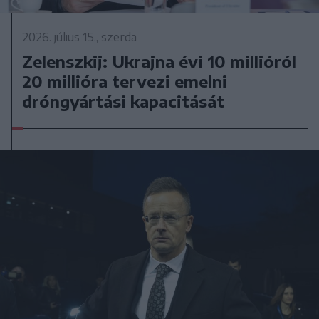
2026. július 15., szerda
Zelenszkij: Ukrajna évi 10 millióról
20 millióra tervezi emelni
dróngyártási kapacitását