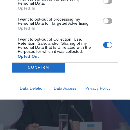
Personal Data.
használhatóak a nílusi krokodilok
Opted In
Izraelben
I want to opt-out of processing my
Personal Data for Targeted Advertising.
Opted In
I want to opt-out of Collection, Use,
Retention, Sale, and/or Sharing of my
Personal Data that Is Unrelated with the
Purposes for which it was collected.
Opted Out
CONFIRM
Data Deletion
Data Access
Privacy Policy