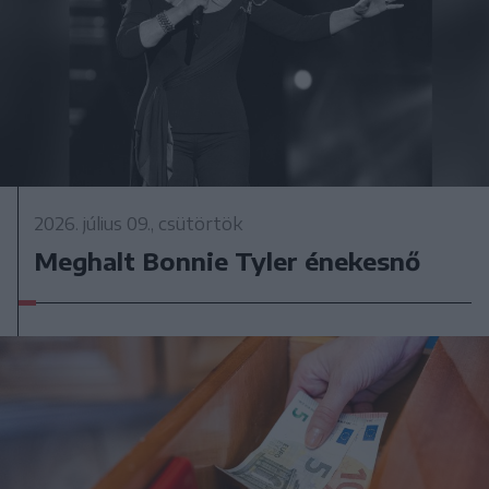
2026. július 09., csütörtök
Meghalt Bonnie Tyler énekesnő