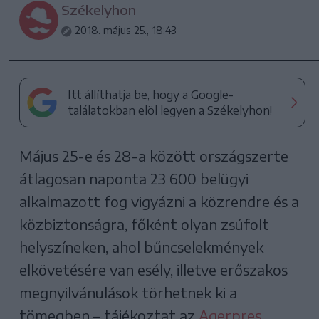
Székelyhon
2018. május 25., 18:43
Itt állíthatja be, hogy a Google-
találatokban elöl legyen a Székelyhon!
Május 25-e és 28-a között országszerte
átlagosan naponta 23 600 belügyi
alkalmazott fog vigyázni a közrendre és a
közbiztonságra, főként olyan zsúfolt
helyszíneken, ahol bűncselekmények
elkövetésére van esély, illetve erőszakos
megnyilvánulások törhetnek ki a
tömegben – tájékoztat az
Agerpres
.