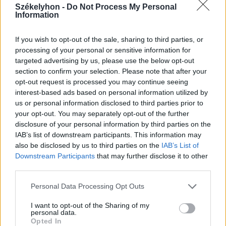
Székelyhon -
Do Not Process My Personal
Information
2026. július 28., kedd
Szentségtörő üzenetek és
If you wish to opt-out of the sale, sharing to third parties, or
vandalizmus a medjugorjei Mária-
processing of your personal or sensitive information for
targeted advertising by us, please use the below opt-out
szobornál – térfigyelő rögzítette a
section to confirm your selection. Please note that after your
gyújtogatást
opt-out request is processed you may continue seeing
interest-based ads based on personal information utilized by
us or personal information disclosed to third parties prior to
your opt-out. You may separately opt-out of the further
disclosure of your personal information by third parties on the
IAB’s list of downstream participants. This information may
also be disclosed by us to third parties on the
IAB’s List of
Downstream Participants
that may further disclose it to other
third parties.
Personal Data Processing Opt Outs
I want to opt-out of the Sharing of my
personal data.
Opted In