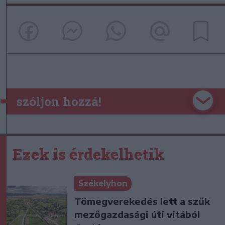
szóljon hozzá!
Ezek is érdekelhetik
Székelyhon
Tömegverekedés lett a szűk
mezőgazdasági úti vitából