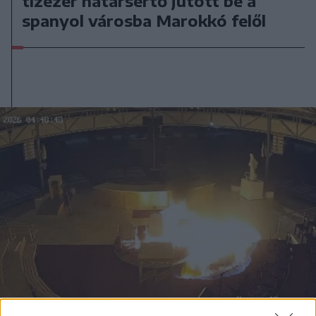
tízezer határsértő jutott be a
spanyol városba Marokkó felől