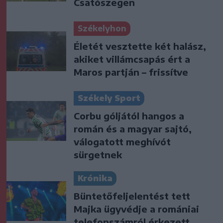
Csatószegen
Székelyhon
Életét vesztette két halász,
akiket villámcsapás ért a
Maros partján – frissítve
Székely Sport
Corbu góljától hangos a
román és a magyar sajtó,
válogatott meghívót
sürgetnek
Krónika
Büntetőfeljelentést tett
Majka ügyvédje a romániai
telefonszámról érkezett