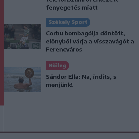
fenyegetés miatt
Székely Sport
Corbu bombagólja döntött,
előnyből várja a visszavágót a
Ferencváros
Nőileg
Sándor Ella: Na, indíts, s
menjünk!