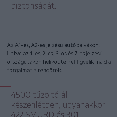
biztonságát.
Az A1-es, A2-es jelzésű autópályákon,
illetve az 1-es, 2-es, 6-os és 7-es jelzésű
országutakon helikopterrel figyelik majd a
forgalmat a rendőrök.
4500 tűzoltó áll
készenlétben, ugyanakkor
422 SMURD és 301