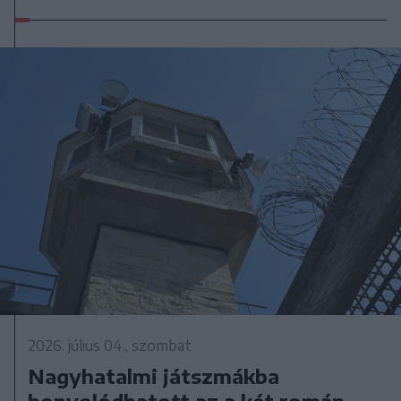
2026. július 04., szombat
Nagyhatalmi játszmákba
bonyolódhatott az a két román