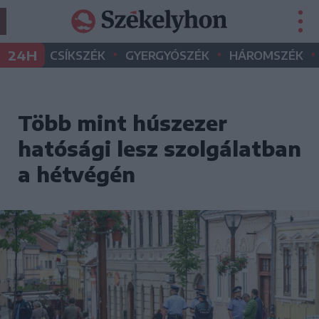
•
•
•
24H
CSÍKSZÉK
GYERGYÓSZÉK
HÁROMSZÉK
Több mint húszezer
hatósági lesz szolgálatban
a hétvégén