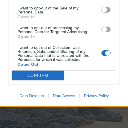
I want to opt-out of the Sale of my
Personal Data.
Opted In
I want to opt-out of processing my
2026. július 19., vasárnap
Personal Data for Targeted Advertising.
Opted In
Őrizetbe vették a Romániában is
súlyos bűncselekményekkel vádolt
I want to opt-out of Collection, Use,
Retention, Sale, and/or Sharing of my
Tate testvéreket
Personal Data that Is Unrelated with the
Purposes for which it was collected.
Opted Out
CONFIRM
Data Deletion
Data Access
Privacy Policy