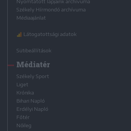
Nyomtatott lapjaink archívuma
Székely Hírmondó archívuma
Médiaajánlat
Látogatottsági adatok
Sütibeállítások
Médiatér
Székely Sport
Liget
Krónika
Bihari Napló
Erdélyi Napló
Főtér
Nőileg