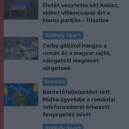
Életét vesztette két halász,
akiket villámcsapás ért a
Maros partján – frissítve
Székely Sport
Corbu góljától hangos a
román és a magyar sajtó,
válogatott meghívót
sürgetnek
Krónika
Büntetőfeljelentést tett
Majka ügyvédje a romániai
telefonszámról érkezett
fenyegetés miatt
Székely Sport