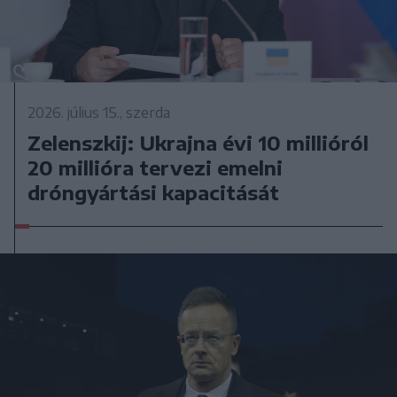
2026. július 15., szerda
Zelenszkij: Ukrajna évi 10 millióról
20 millióra tervezi emelni
dróngyártási kapacitását