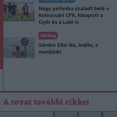
Nagy pofonba szaladt belé a
Kolozsvári CFR, kikapott a
Győr és a Loki is
Nőileg
Sándor Ella: Na, indíts, s
menjünk!
A rovat további cikkei