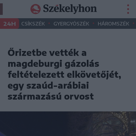
•
•
•
24H
CSÍKSZÉK
GYERGYÓSZÉK
HÁROMSZÉK
Őrizetbe vették a
magdeburgi gázolás
feltételezett elkövetőjét,
egy szaúd-arábiai
származású orvost