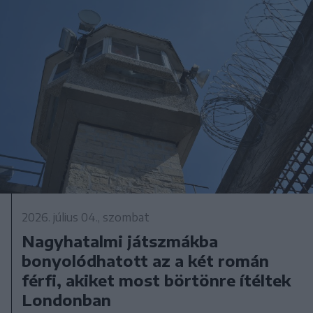
2026. július 04., szombat
Nagyhatalmi játszmákba
bonyolódhatott az a két román
férfi, akiket most börtönre ítéltek
Londonban