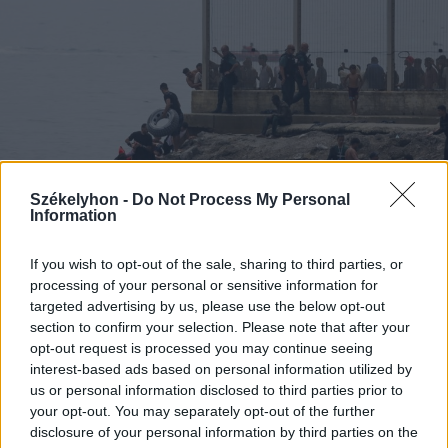
Székelyhon -
Do Not Process My Personal
Information
If you wish to opt-out of the sale, sharing to third parties, or
processing of your personal or sensitive information for
targeted advertising by us, please use the below opt-out
2026. július 31., péntek
section to confirm your selection. Please note that after your
Migrációs válság Ceutában: több
opt-out request is processed you may continue seeing
tízezer határsértő jutott be a
interest-based ads based on personal information utilized by
us or personal information disclosed to third parties prior to
spanyol városba Marokkó felől
your opt-out. You may separately opt-out of the further
disclosure of your personal information by third parties on the